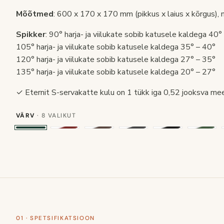
Mõõtmed
: 600 x 170 x 170 mm (pikkus x laius x kõrgus), 
Spikker
: 90° harja- ja viilukate sobib katusele kaldega 40°
105° harja- ja viilukate sobib katusele kaldega 35° – 40°
120° harja- ja viilukate sobib katusele kaldega 27° – 35°
135° harja- ja viilukate sobib katusele kaldega 20° – 27°
✓ Eternit S-servakatte kulu on 1 tükk iga 0,52 jooksva mee
VÄRV
· 8 VALIKUT
01 · SPETSIFIKATSIOON