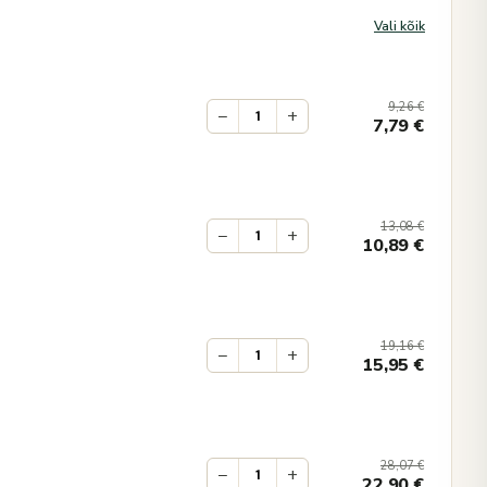
Vali kõik
9,26
€
−
+
7,79
€
13,08
€
−
+
10,89
€
19,16
€
−
+
15,95
€
28,07
€
−
+
22,90
€