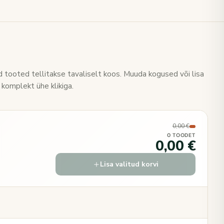
 tooted tellitakse tavaliselt koos. Muuda kogused või lisa
 komplekt ühe klikiga.
0,00 €
0 TOODET
0,00 €
Lisa valitud korvi