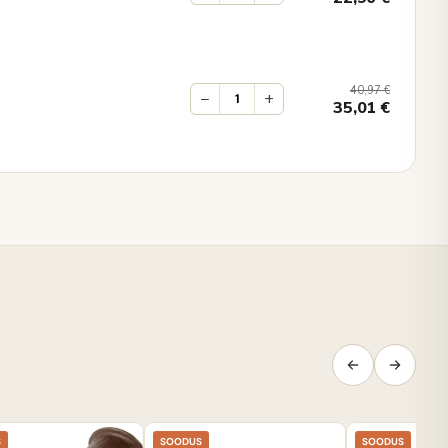
40,97
€
−
+
35,01
€
S
SOODUS
SOODUS