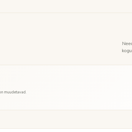
Need
kogu
 on muudetavad.