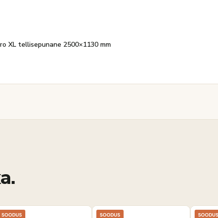
Agro XL tellisepunane 2500×1130 mm
a.
SOODUS
SOODUS
SOODU