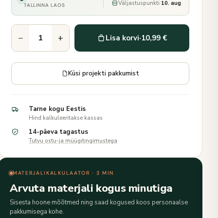
Väljastuspunkti
10. aug
TALLINNA LAOS
−
+
Lisa korvi
·
10,99 €
Küsi projekti pakkumist
Tarne kogu Eestis
Hind kalkuleeritakse kassas
14-päeva tagastus
Tutvu ostu-ja müügitingimustega
MATERJALIKALKULAATOR · 3 MIN
Arvuta materjali kogus minutiga
Sisesta hoone mõõtmed ning saad kogused koos personaalse
pakkumisega kohe.