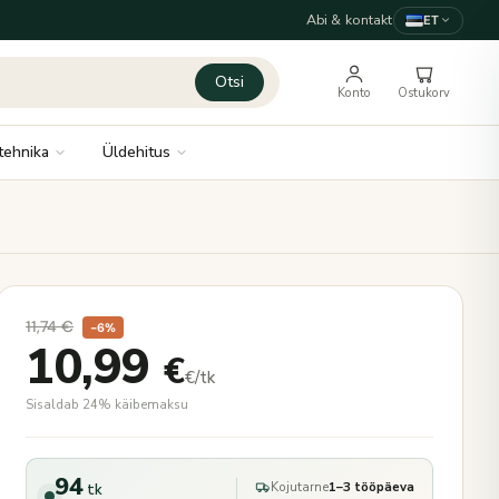
Abi & kontakt
ET
Otsi
Konto
Ostukorv
tehnika
Üldehitus
11,74
€
−6%
10,99
€
€/tk
Sisaldab 24% käibemaksu
94
Kojutarne
1–3 tööpäeva
tk