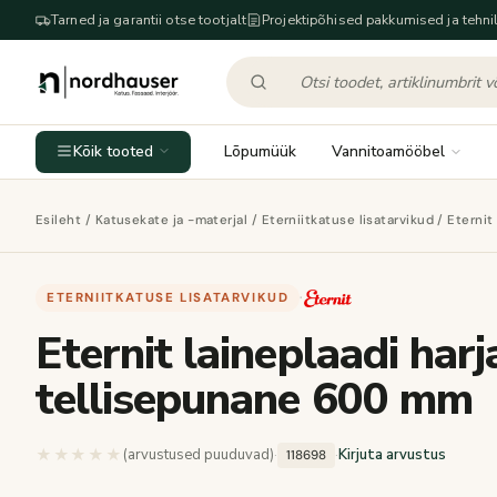
Tarned ja garantii otse tootjalt
Projektipõhised pakkumised ja tehnil
Kõik tooted
Lõpumüük
Vannitoamööbel
Esileht
/
Katusekate ja -materjal
/
Eterniitkatuse lisatarvikud
/ Eternit
ETERNIITKATUSE LISATARVIKUD
·
Eternit laineplaadi harj
tellisepunane 600 mm
★★★★★
★★★★★
(arvustused puuduvad)
·
·
Kirjuta arvustus
118698