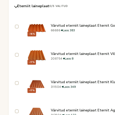
Eterniit laineplaat
0
/5 VALITUD
Värvitud eterniit laineplaat Eternit 
·
Laos 383
66686
−16%
Värvitud eterniit laineplaat Eternit V
·
Laos 8
208754
−17%
Värvitud eterniit laineplaat Eternit 
·
Laos 349
311504
−17%
Värvitud eterniit laineplaat Eternit 
·
Laos 122