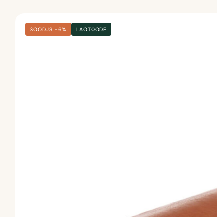
SOODUS −6%
LAOTOODE