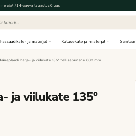
ine abi
14-päeva tagastusõigus
Fassaadikate- ja materjal
Katusekate ja -materjal
Sanitaar
 laineplaadi harja- ja viilukate 135° tellisepunane 600 mm
a- ja viilukate 135°