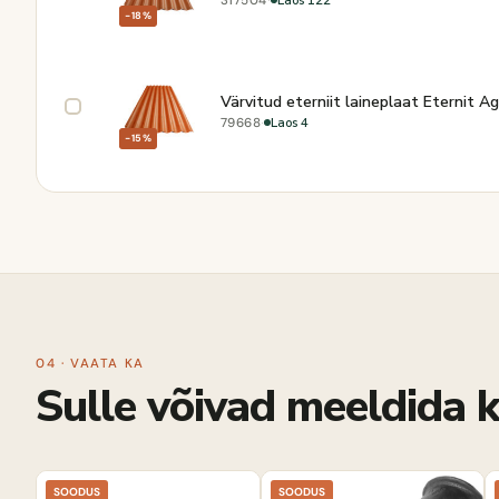
317504
−18%
Värvitud eterniit laineplaat Eternit 
·
Laos 4
79668
−15%
04 · VAATA KA
Sulle võivad meeldida k
SOODUS
SOODUS