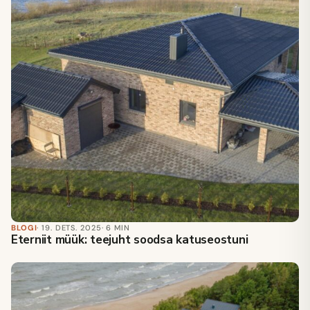
BLOGI
· 19. DETS. 2025
· 6 MIN
Eterniit müük: teejuht soodsa katuseostuni