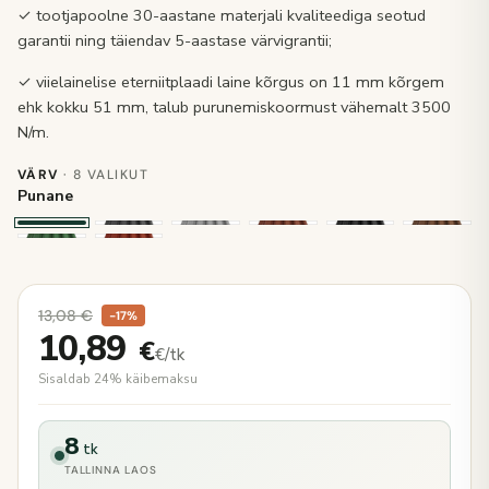
✓ tootjapoolne 30-aastane materjali kvaliteediga seotud
garantii ning täiendav 5-aastase värvigrantii;
✓ viielainelise eterniitplaadi laine kõrgus on 11 mm kõrgem
ehk kokku 51 mm, talub purunemiskoormust vähemalt 3500
N/m.
VÄRV
· 8 VALIKUT
Punane
13,08
€
−17%
10,89
€
€/tk
Sisaldab 24% käibemaksu
8
tk
TALLINNA LAOS