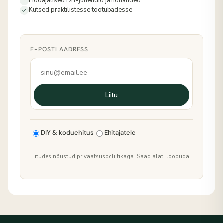
Hooajalised DIY-juhendid ja nõuanded
Kutsed praktilistesse töötubadesse
E-POSTI AADRESS
Liitu
DIY & koduehitus
Ehitajatele
Liitudes nõustud privaatsuspoliitikaga. Saad alati loobuda.