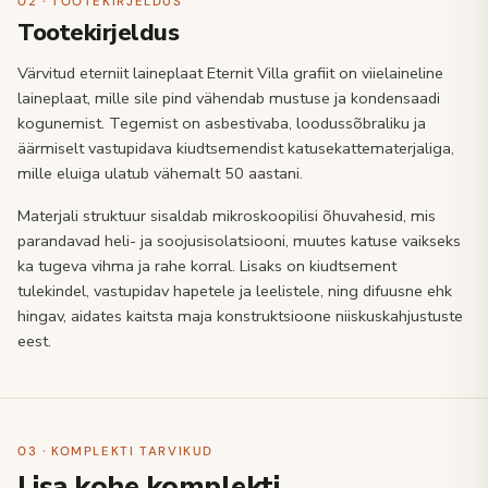
02 · TOOTEKIRJELDUS
Tootekirjeldus
Värvitud eterniit laineplaat Eternit Villa grafiit on viielaineline
laineplaat, mille sile pind vähendab mustuse ja kondensaadi
kogunemist. Tegemist on asbestivaba, loodussõbraliku ja
äärmiselt vastupidava kiudtsemendist katusekattematerjaliga,
mille eluiga ulatub vähemalt 50 aastani.
Materjali struktuur sisaldab mikroskoopilisi õhuvahesid, mis
parandavad heli- ja soojusisolatsiooni, muutes katuse vaikseks
ka tugeva vihma ja rahe korral. Lisaks on kiudtsement
tulekindel, vastupidav hapetele ja leelistele, ning difuusne ehk
hingav, aidates kaitsta maja konstruktsioone niiskuskahjustuste
eest.
03 · KOMPLEKTI TARVIKUD
Lisa kohe komplekti.