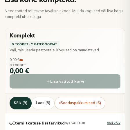
Need tooted tellitakse tavaliselt koos. Muuda kogused või lisa kogu
komplekt ühe klikiga.
Komplekt
9 TOODET · 2 KATEGOORIAT
Vali, mis lisada peatootele. Kogused on muudetavad.
0,00 €
0 TOODET
0,00 €
Lisa valitud korvi
Kõik (9)
Laos (8)
Sooduspakkumised (6)
Eterniitkatuse lisatarvikud
Vali kõik
0
/7 VALITUD