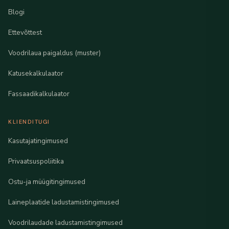
Blogi
Ettevõttest
Voodrilaua paigaldus (muster)
Katusekalkulaator
Fassaadikalkulaator
KLIENDITUGI
Kasutajatingimused
Privaatsuspoliitika
Ostu-ja müügitingimused
Laineplaatide ladustamistingimused
Voodrilaudade ladustamistingimused