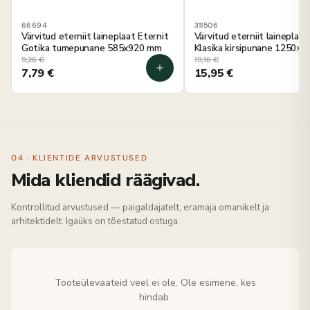
66694
311506
Värvitud eterniit laineplaat Eternit
Värvitud eterniit laineplaat
Gotika tumepunane 585x920 mm
Klasika kirsipunane 1250×
9,26
€
19,16
€
7,79
€
15,95
€
04 · KLIENTIDE ARVUSTUSED
Mida kliendid räägivad.
Kontrollitud arvustused — paigaldajatelt, eramaja omanikelt ja
arhitektidelt. Igaüks on tõestatud ostuga.
Tooteülevaateid veel ei ole. Ole esimene, kes
hindab.