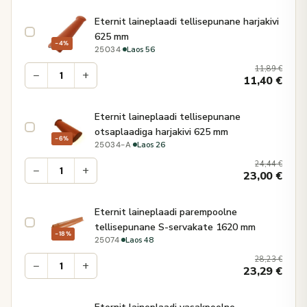
Eternit laineplaadi tellisepunane harjakivi
625 mm
−4%
·
Laos 56
25034
11,89
€
−
+
11,40
€
Eternit laineplaadi tellisepunane
otsaplaadiga harjakivi 625 mm
−6%
·
Laos 26
25034-A
24,44
€
−
+
23,00
€
Eternit laineplaadi parempoolne
tellisepunane S-servakate 1620 mm
−18%
·
Laos 48
25074
28,23
€
−
+
23,29
€