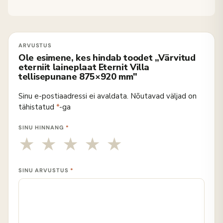
Ole esimene, kes hindab toodet „Värvitud
eterniit laineplaat Eternit Villa
tellisepunane 875×920 mm"
Sinu e-postiaadressi ei avaldata.
Nõutavad väljad on
tähistatud
*
-ga
SINU HINNANG
*
SINU ARVUSTUS
*