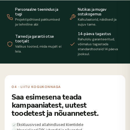
Personaalne teenindus ja
Nutikas ja mugav
tugi
ostukogemus
Projektipõhised pakkumised
Kalkulaatorid, näidised ja
ja tehniline abi
sujuv tarne.
14-päeva tagastus
Tarned ja garantii otse
Rahulolu garanteeritud,
tootjalt
võimalus tagastada
Valikus tooted, mida mujalt ei
standardtooteid 14 päeva
leia.
jooksul.
04 · LIITU KOGUKONNAGA
Saa esimesena teada
kampaaniatest, uutest
toodetest ja nõuannetest.
Ekskluusivsed allahindlused klientidele