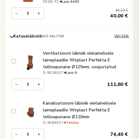
·
Laos 4400
0205-TE
42,23
€
−
+
40,00
€
Katuseläbiviik
Vali kõik
0
/2 VALITUD
Ventilatsiooni läbiviik viielainelisele
laineplaadile Wirplast Perfekta E
tellisepunane Ø125mm, soojustatud
·
Laos 9
5-9E26E07
−
+
111,60
€
Kanalisatsiooni läbiviik viielainelisele
laineplaadile Wirplast Perfekta E
tellisepunane Ø110mm
·
Tellitav
5-3K84E07
−
+
74,40
€