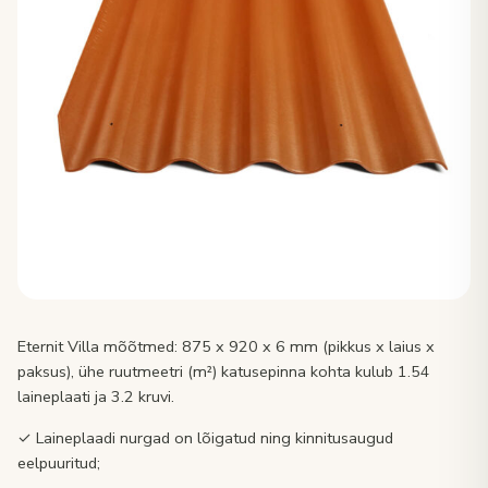
Eternit Villa mõõtmed: 875 x 920 x 6 mm (pikkus x laius x
paksus), ühe ruutmeetri (m²) katusepinna kohta kulub 1.54
laineplaati ja 3.2 kruvi.
✓ Laineplaadi nurgad on lõigatud ning kinnitusaugud
eelpuuritud;