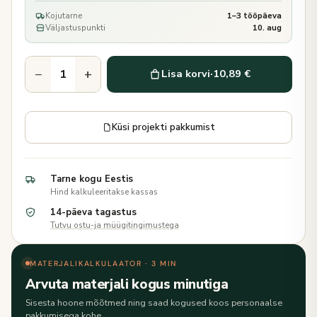
Kojutarne
1–3 tööpäeva
Väljastuspunkti
10. aug
−
+
Lisa korvi
·
10,89 €
Küsi projekti pakkumist
Tarne kogu Eestis
Hind kalkuleeritakse kassas
14-päeva tagastus
Tutvu ostu-ja müügitingimustega
MATERJALIKALKULAATOR · 3 MIN
Arvuta materjali kogus minutiga
Sisesta hoone mõõtmed ning saad kogused koos personaalse
pakkumisega kohe.