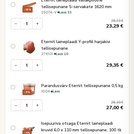
Eternit laineplaadi vasakpoolne
tellisepunane S-servakate 1620 mm
−18%
·
Laos 33
25074-V
28,23
€
−
+
23,29
€
Eternit laineplaadi Y-profiil harjakivi
tellisepunane
·
Laos 10
271001
−
+
29,35
€
Parandusvärv Eternit tellisepunane 0,5 kg
·
Laos
1004
−5%
28,30
€
−
+
27,00
€
Isepuuriva otsaga Eternit laineplaadi
kruvid 6,0 x 110 mm tellisepunane, 100 tk
−5%