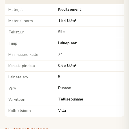
Materjal
Kiudtsement
Materjalinorm
1.54 tk/m²
Tekstuur
Sile
Tüüp
Laineplaat
Minimaalne kalle
7°
Kasulik pindala
0.65 tk/m²
Lainete arv
5
Värv
Punane
Värvitoon
Tellisepunane
Kollektsioon
Villa