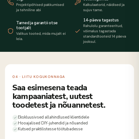
Projektipõhised pakkumised
Kalkulaatorid, näidised ja
ja tehniline abi
sujuv tarne.
14-päeva tagastus
Tarned ja garantii otse
Rahulolu garanteeritud,
tootjalt
võimalus tagastada
Valikus tooted, mida mujalt ei
standardtooteid 14 päeva
leia.
jooksul.
04 · LIITU KOGUKONNAGA
Saa esimesena teada
kampaaniatest, uutest
toodetest ja nõuannetest.
Ekskluusivsed allahindlused klientidele
Hooajalised DIY-juhendid ja nõuanded
Kutsed praktilistesse töötubadesse