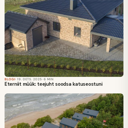
BLOGI
· 19. DETS. 2025
· 6 MIN
Eterniit müük: teejuht soodsa katuseostuni