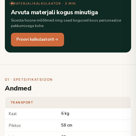
MATERJALIKALKULAATOR · 3 MIN
Arvuta materjali kogus minutiga
Sisesta hoone mõõtmed ning saad kogused koos personaalse
pakkumisega kohe.
Proovi kalkulaatorit
01 · SPETSIFIKATSIOON
Andmed
TRANSPORT
Kaal
6 kg
Pikkus
58 cm