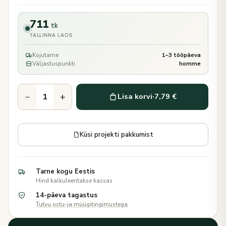
711
tk
TALLINNA LAOS
Kojutarne
1–3 tööpäeva
Väljastuspunkti
homme
−
+
Lisa korvi
·
7,79 €
Küsi projekti pakkumist
Tarne kogu Eestis
Hind kalkuleeritakse kassas
14-päeva tagastus
Tutvu ostu-ja müügitingimustega