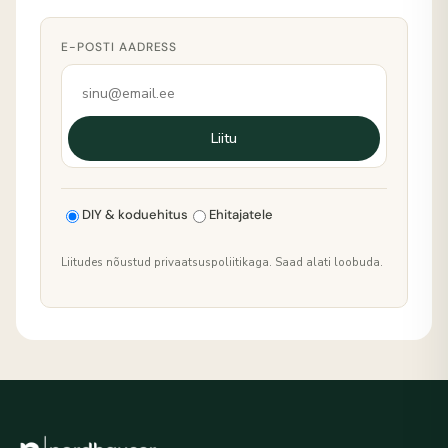
E-POSTI AADRESS
Liitu
DIY & koduehitus
Ehitajatele
Liitudes nõustud privaatsuspoliitikaga. Saad alati loobuda.