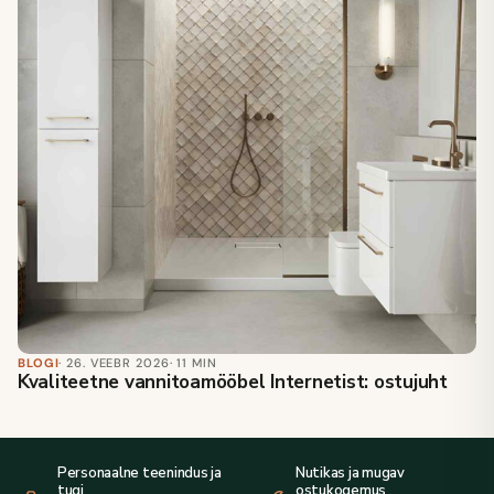
BLOGI
· 26. VEEBR 2026
· 11 MIN
Kvaliteetne vannitoamööbel Internetist: ostujuht
Personaalne teenindus ja
Nutikas ja mugav
tugi
ostukogemus