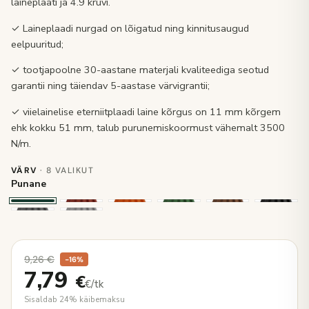
laineplaati ja 4.9 kruvi.
✓ Laineplaadi nurgad on lõigatud ning kinnitusaugud
eelpuuritud;
✓ tootjapoolne 30-aastane materjali kvaliteediga seotud
garantii ning täiendav 5-aastase värvigrantii;
✓ viielainelise eterniitplaadi laine kõrgus on 11 mm kõrgem
ehk kokku 51 mm, talub purunemiskoormust vähemalt 3500
N/m.
VÄRV
· 8 VALIKUT
Punane
9,26
€
−16%
7,79
€
€/tk
Sisaldab 24% käibemaksu