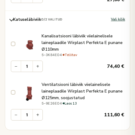
Katuseläbiviik
Vali kõik
0
/2 VALITUD
Kanalisatsiooni läbiviik viielainelisele
laineplaadile Wirplast Perfekta E punane
Ø110mm
·
Tellitav
5-3K84E04
−
+
74,40
€
Ventilatsiooni läbiviik viielainelisele
laineplaadile Wirplast Perfekta E punane
Ø125mm, soojustatud
·
Laos 13
5-9E26E04
−
+
111,60
€