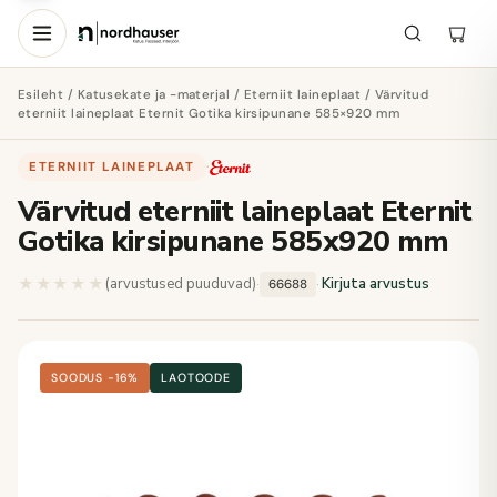
Esileht
/
Katusekate ja -materjal
/
Eterniit laineplaat
/ Värvitud
eterniit laineplaat Eternit Gotika kirsipunane 585×920 mm
ETERNIIT LAINEPLAAT
·
Värvitud eterniit laineplaat Eternit
Gotika kirsipunane 585x920 mm
★★★★★
★★★★★
(arvustused puuduvad)
·
·
Kirjuta arvustus
66688
SOODUS −16%
LAOTOODE