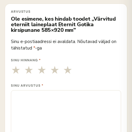
Ole esimene, kes hindab toodet „Värvitud
eterniit laineplaat Eternit Gotika
kirsipunane 585×920 mm"
Sinu e-postiaadressi ei avaldata.
Nõutavad väljad on
tähistatud
*
-ga
SINU HINNANG
*
SINU ARVUSTUS
*