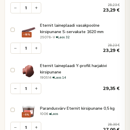
28,23
€
−
+
23,29
€
Eternit laineplaadi vasakpoolne
kirsipunane S-servakate 1620 mm
−18%
·
Laos 32
25076-V
28,23
€
−
+
23,29
€
Eternit laineplaadi Y-profiil harjakivi
kirsipunane
·
Laos 14
190514
−
+
29,35
€
Parandusvärv Eternit kirsipunane 0,5 kg
·
Laos
1006
−5%
28,30
€
−
+
27,00
€