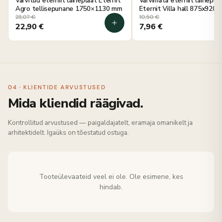
Värvitud eterniit laineplaat Eternit
Värvimata eterniit lainepla
Agro tellisepunane 1750×1130 mm
Eternit Villa hall 875x920
28,07
€
10,50
€
22,90
€
7,96
€
04 · KLIENTIDE ARVUSTUSED
Mida kliendid räägivad.
Kontrollitud arvustused — paigaldajatelt, eramaja omanikelt ja
arhitektidelt. Igaüks on tõestatud ostuga.
Tooteülevaateid veel ei ole. Ole esimene, kes
hindab.