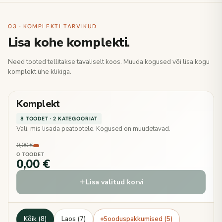
03 · KOMPLEKTI TARVIKUD
Lisa kohe komplekti.
Need tooted tellitakse tavaliselt koos. Muuda kogused või lisa kogu
komplekt ühe klikiga.
Komplekt
8 TOODET · 2 KATEGOORIAT
Vali, mis lisada peatootele. Kogused on muudetavad.
0,00 €
0 TOODET
0,00 €
Lisa valitud korvi
Kõik (8)
Laos (7)
Sooduspakkumised (5)