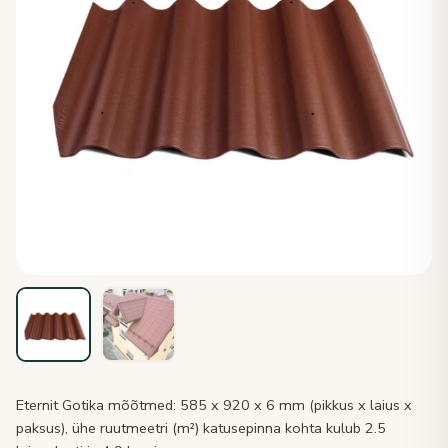
Eternit Gotika mõõtmed: 585 x 920 x 6 mm (pikkus x laius x
paksus), ühe ruutmeetri (m²) katusepinna kohta kulub 2.5