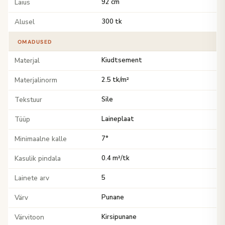
Laius
92 cm
Alusel
300 tk
OMADUSED
Materjal
Kiudtsement
Materjalinorm
2.5 tk/m²
Tekstuur
Sile
Tüüp
Laineplaat
Minimaalne kalle
7°
Kasulik pindala
0.4 m²/tk
Lainete arv
5
Värv
Punane
Värvitoon
Kirsipunane