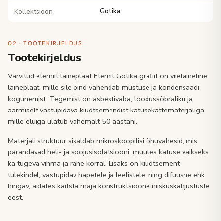
Kollektsioon
Gotika
02 · TOOTEKIRJELDUS
Tootekirjeldus
Värvitud eterniit laineplaat Eternit Gotika grafiit on viielaineline
laineplaat, mille sile pind vähendab mustuse ja kondensaadi
kogunemist. Tegemist on asbestivaba, loodussõbraliku ja
äärmiselt vastupidava kiudtsemendist katusekattematerjaliga,
mille eluiga ulatub vähemalt 50 aastani.
Materjali struktuur sisaldab mikroskoopilisi õhuvahesid, mis
parandavad heli- ja soojusisolatsiooni, muutes katuse vaikseks
ka tugeva vihma ja rahe korral. Lisaks on kiudtsement
tulekindel, vastupidav hapetele ja leelistele, ning difuusne ehk
hingav, aidates kaitsta maja konstruktsioone niiskuskahjustuste
eest.