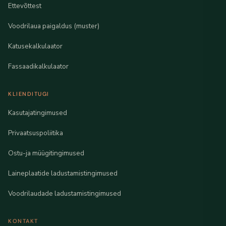
Ettevõttest
Voodrilaua paigaldus (muster)
Katusekalkulaator
Fassaadikalkulaator
KLIENDITUGI
Kasutajatingimused
Privaatsuspoliitika
Ostu-ja müügitingimused
Laineplaatide ladustamistingimused
Voodrilaudade ladustamistingimused
KONTAKT