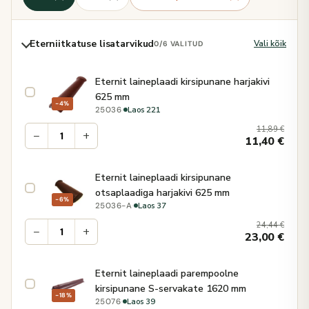
Eterniitkatuse lisatarvikud
Vali kõik
0
/6 VALITUD
Eternit laineplaadi kirsipunane harjakivi
625 mm
−4%
·
Laos 221
25036
11,89
€
−
+
11,40
€
Eternit laineplaadi kirsipunane
otsaplaadiga harjakivi 625 mm
−6%
·
Laos 37
25036-A
24,44
€
−
+
23,00
€
Eternit laineplaadi parempoolne
kirsipunane S-servakate 1620 mm
−18%
·
Laos 39
25076