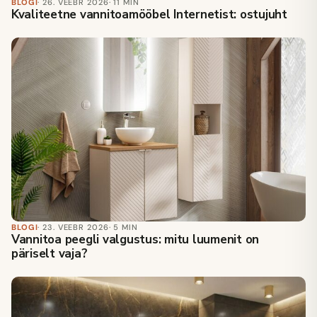
BLOGI
· 26. VEEBR 2026
· 11 MIN
Kvaliteetne vannitoamööbel Internetist: ostujuht
BLOGI
· 23. VEEBR 2026
· 5 MIN
Vannitoa peegli valgustus: mitu luumenit on
päriselt vaja?