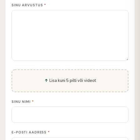
SINU ARVUSTUS
*
Lisa kuni 5 pilti või videot
SINU NIMI
*
E-POSTI AADRESS
*