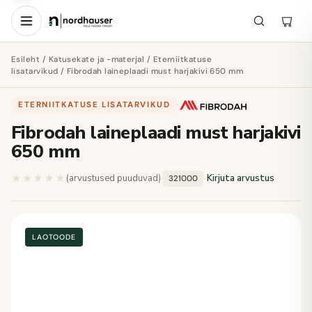
Esileht
/
Katusekate ja -materjal
/
Eterniitkatuse
lisatarvikud
/ Fibrodah laineplaadi must harjakivi 650 mm
ETERNIITKATUSE LISATARVIKUD
·
Fibrodah laineplaadi must harjakivi
650 mm
★★★★★
★★★★★
(arvustused puuduvad)
·
·
Kirjuta arvustus
321000
LAOTOODE