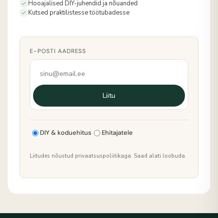
Hooajalised DIY-juhendid ja nõuanded
Kutsed praktilistesse töötubadesse
E-POSTI AADRESS
Liitu
DIY & koduehitus
Ehitajatele
Liitudes nõustud privaatsuspoliitikaga. Saad alati loobuda.