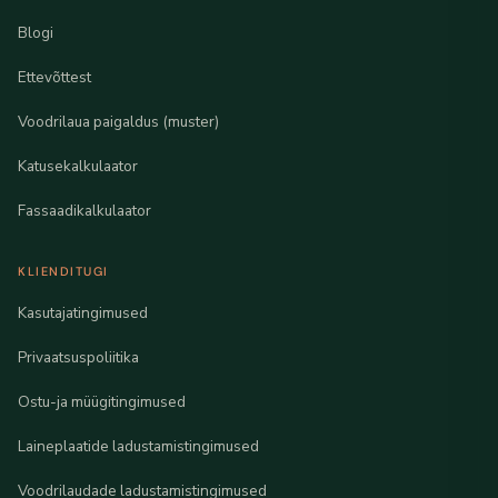
Blogi
Ettevõttest
Voodrilaua paigaldus (muster)
Katusekalkulaator
Fassaadikalkulaator
KLIENDITUGI
Kasutajatingimused
Privaatsuspoliitika
Ostu-ja müügitingimused
Laineplaatide ladustamistingimused
Voodrilaudade ladustamistingimused