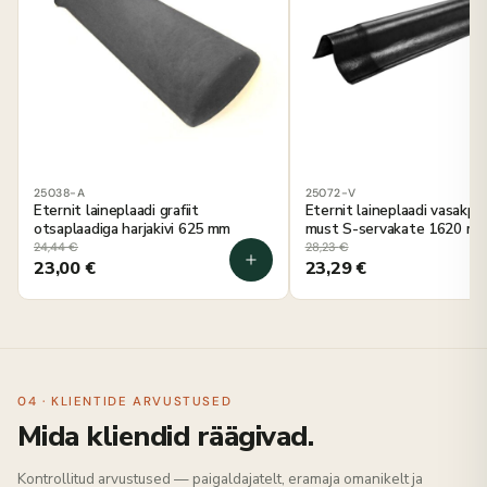
25038-A
25072-V
Eternit laineplaadi grafiit
Eternit laineplaadi vasakpo
otsaplaadiga harjakivi 625 mm
must S-servakate 1620 m
24,44
€
28,23
€
23,00
€
23,29
€
04 · KLIENTIDE ARVUSTUSED
Mida kliendid räägivad.
Kontrollitud arvustused — paigaldajatelt, eramaja omanikelt ja