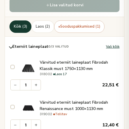
Lisa valitud korvi
Kõik (3)
Laos (2)
Sooduspakkumised (1)
Eterniit laineplaat
Vali kõik
0
/3 VALITUD
Värvitud eterniit laineplaat Fibrodah
Klassik must 1750×1130 mm
·
Laos 17
318002
−
+
22,51
€
Värvitud eterniit laineplaat Fibrodah
Renaissance must 1000×1130 mm
·
Tellitav
319002
−
+
12,40
€