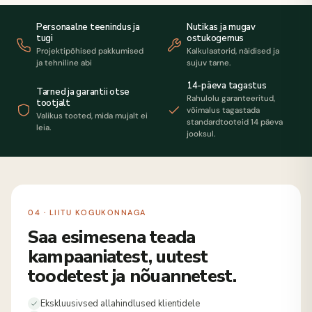
Personaalne teenindus ja
Nutikas ja mugav
tugi
ostukogemus
Projektipõhised pakkumised
Kalkulaatorid, näidised ja
ja tehniline abi
sujuv tarne.
14-päeva tagastus
Tarned ja garantii otse
Rahulolu garanteeritud,
tootjalt
võimalus tagastada
Valikus tooted, mida mujalt ei
standardtooteid 14 päeva
leia.
jooksul.
04 · LIITU KOGUKONNAGA
Saa esimesena teada
kampaaniatest, uutest
toodetest ja nõuannetest.
Ekskluusivsed allahindlused klientidele