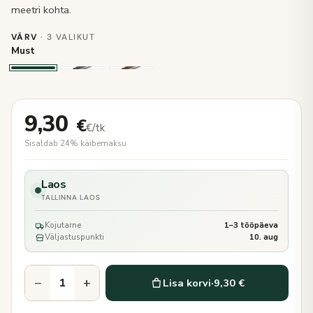
meetri kohta.
VÄRV
· 3 VALIKUT
Must
9,30
€
€/tk
Sisaldab 24% käibemaksu
Laos
TALLINNA LAOS
Kojutarne
1–3 tööpäeva
Väljastuspunkti
10. aug
−
+
Lisa korvi
·
9,30 €