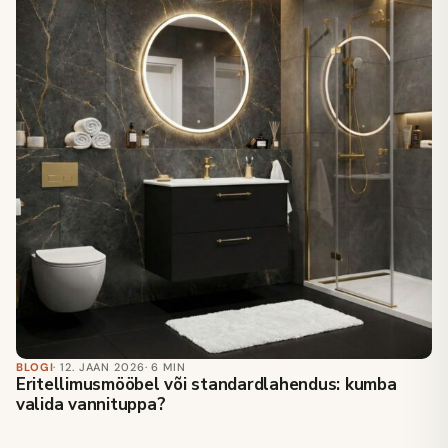
BLOGI
· 12. JAAN 2026
· 6 MIN
Eritellimusmööbel või standardlahendus: kumba
valida vannituppa?