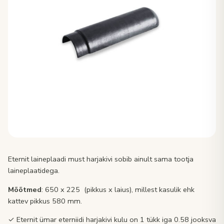
Eternit laineplaadi must harjakivi sobib ainult sama tootja
laineplaatidega.
Mõõtmed
: 650 x 225 (pikkus x laius), millest kasulik ehk
kattev pikkus 580 mm.
✓ Eternit ümar eterniidi harjakivi kulu on 1 tükk iga 0.58 jooksva