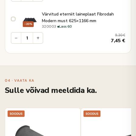
Värvitud eterniit laineplaat Fibrodah
Modern must 625×1166 mm
−20%
·
Laos 60
320003
9,30
€
−
+
7,45
€
04 · VAATA KA
Sulle võivad meeldida ka.
SOODUS
SOODUS