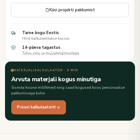
Küsi projekti pakkumist
Tarne kogu Eestis
Hind kalkuleeritakse kassas
14-päeva tagastus
Tutvu ostu-ja müügitingimustega
MATERJALIKALKULAATOR · 3 MIN
Arvuta materjali kogus minutiga
Sisesta hoone mõõtmed ning saad kogused koos personaalse
pakkumisega kohe.
Proovi kalkulaatorit