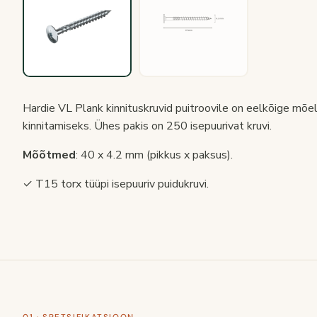
Hardie VL Plank kinnituskruvid puitroovile on eelkõige mõ
kinnitamiseks. Ühes pakis on 250 isepuurivat kruvi.
Mõõtmed
: 40 x 4.2 mm (pikkus x paksus).
✓ T15 torx tüüpi isepuuriv puidukruvi.