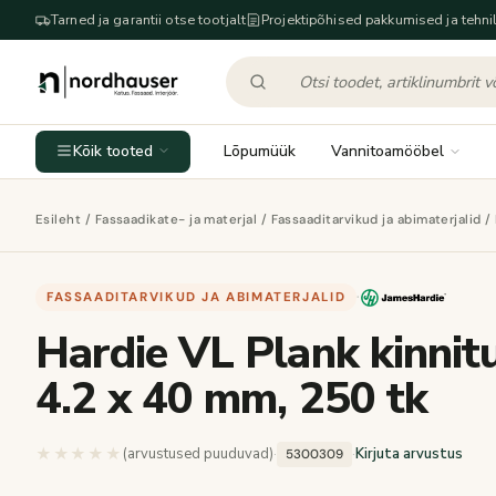
Tarned ja garantii otse tootjalt
Projektipõhised pakkumised ja tehnil
Kõik tooted
Lõpumüük
Vannitoamööbel
Esileht
/
Fassaadikate- ja materjal
/
Fassaaditarvikud ja abimaterjalid
/ 
FASSAADITARVIKUD JA ABIMATERJALID
·
Hardie VL Plank kinnitu
4.2 x 40 mm, 250 tk
★★★★★
★★★★★
(arvustused puuduvad)
·
·
Kirjuta arvustus
5300309