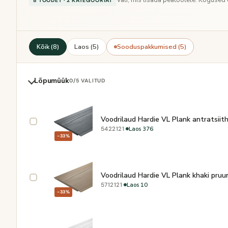
8 TOODET · 2 KATEGOORIAT
Kõik (8)
Laos (5)
Sooduspakkumised (5)
Lõpumüük
0
/5 VALITUD
Voodrilaud Hardie VL Plank antratsii
·
Laos 376
5422121
−33%
Voodrilaud Hardie VL Plank khaki pr
·
Laos 10
5712121
−33%