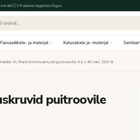
ine abi
14-päeva tagastusõigus
Fassaadikate- ja materjal
Katusekate ja -materjal
Sanitaar
Hardie VL Plank kinnituskruvid puitroovile 4.2 x 40 mm, 250 tk
skruvid puitroovile