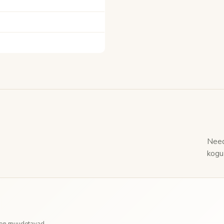
Need
kogu
d on muudetavad.