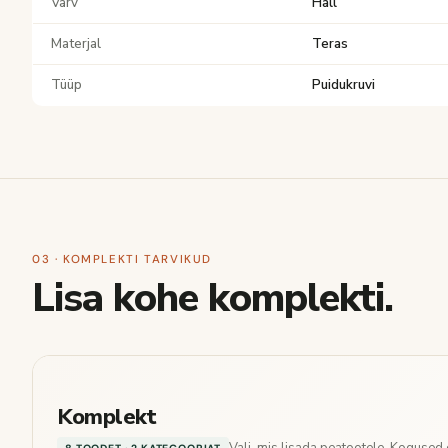
Värv
Hall
Materjal
Teras
Tüüp
Puidukruvi
03 · KOMPLEKTI TARVIKUD
Lisa kohe komplekti.
Komplekt
Vali, mis lisada peatootele. Koguse