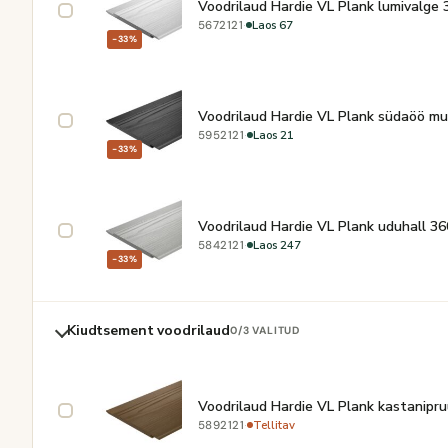
Voodrilaud Hardie VL Plank lumivalg
·
Laos 67
5672121
−33%
Voodrilaud Hardie VL Plank südaöö 
·
Laos 21
5952121
−33%
Voodrilaud Hardie VL Plank uduhall 
·
Laos 247
5842121
−33%
Kiudtsement voodrilaud
0
/3 VALITUD
Voodrilaud Hardie VL Plank kastanip
·
Tellitav
5892121