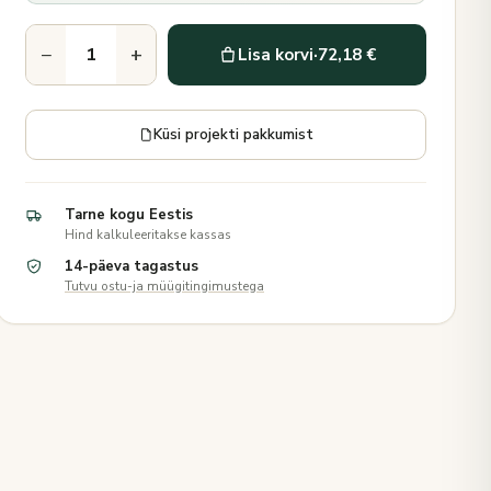
−
+
Lisa korvi
·
72,18 €
Küsi projekti pakkumist
Tarne kogu Eestis
Hind kalkuleeritakse kassas
14-päeva tagastus
Tutvu ostu-ja müügitingimustega