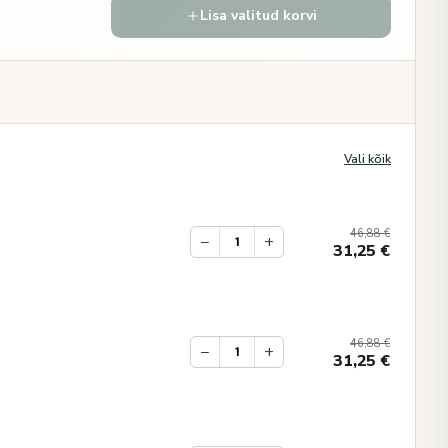
Lisa valitud korvi
Vali kõik
46,88
€
−
+
31,25
€
46,88
€
−
+
31,25
€