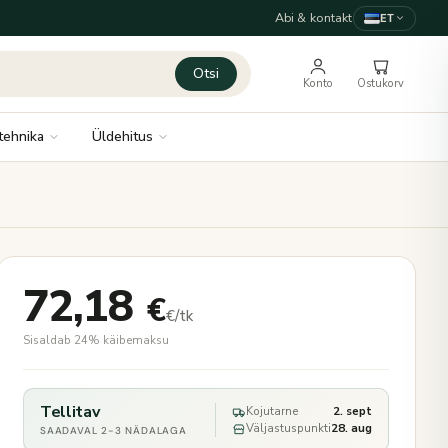
Abi & kontakt
ET
Otsi
Konto
Ostukorv
tehnika
Üldehitus
72,18
€
€/tk
Sisaldab 24% käibemaksu
Tellitav
Kojutarne
2. sept
Väljastuspunkti
28. aug
SAADAVAL 2-3 NÄDALAGA