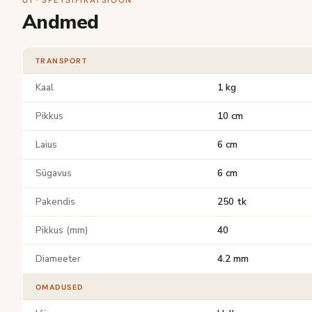
01 · SPETSIFIKATSIOON
Andmed
TRANSPORT
Kaal
1 kg
Pikkus
10 cm
Laius
6 cm
Sügavus
6 cm
Pakendis
250 tk
Pikkus (mm)
40
Diameeter
4.2 mm
OMADUSED