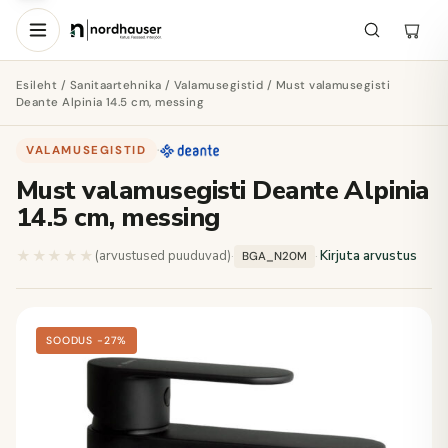
Esileht
/
Sanitaartehnika
/
Valamusegistid
/ Must valamusegisti
Deante Alpinia 14.5 cm, messing
VALAMUSEGISTID
·
Must valamusegisti Deante Alpinia
14.5 cm, messing
★★★★★
★★★★★
(arvustused puuduvad)
·
·
Kirjuta arvustus
BGA_N20M
SOODUS −27%