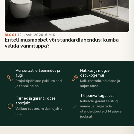
BLOGI
· 12. JAAN 2026
· 6 MIN
Eritellimusmööbel või standardlahendus: kumba
valida vannituppa?
Personaalne teenindus ja
Nutikas ja mugav
tugi
ostukogemus
Projektipõhised pakkumised
Kalkulaatorid, näidised ja
ja tehniline abi
sujuv tarne.
14-päeva tagastus
Tarned ja garantii otse
Rahulolu garanteeritud,
tootjalt
võimalus tagastada
Valikus tooted, mida mujalt ei
standardtooteid 14 päeva
leia.
jooksul.