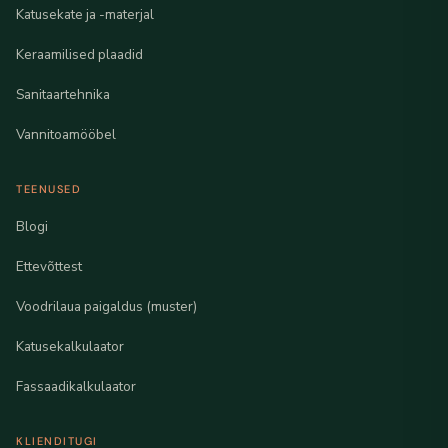
Katusekate ja -materjal
Keraamilised plaadid
Sanitaartehnika
Vannitoamööbel
TEENUSED
Blogi
Ettevõttest
Voodrilaua paigaldus (muster)
Katusekalkulaator
Fassaadikalkulaator
KLIENDITUGI