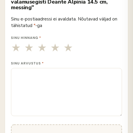
valamusegisti Deante Alpinia 14.5 cm,
messing"
Sinu e-postiaadressi ei avaldata.
Nõutavad väljad on
tähistatud
*
-ga
SINU HINNANG
*
SINU ARVUSTUS
*