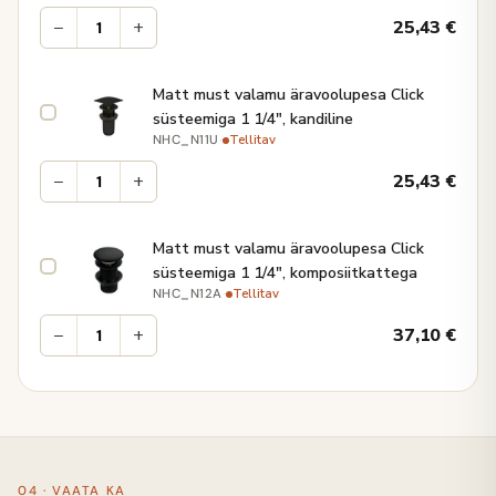
−
+
25,43
€
Matt must valamu äravoolupesa Click
süsteemiga 1 1/4", kandiline
·
Tellitav
NHC_N11U
−
+
25,43
€
Matt must valamu äravoolupesa Click
süsteemiga 1 1/4", komposiitkattega
·
Tellitav
NHC_N12A
−
+
37,10
€
04 · VAATA KA