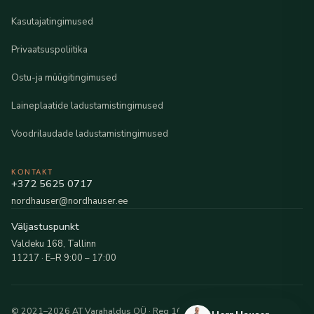
Kasutajatingimused
Privaatsuspoliitika
Ostu-ja müügitingimused
Laineplaatide ladustamistingimused
Voodrilaudade ladustamistingimused
KONTAKT
+372 5625 0717
nordhauser@nordhauser.ee
Väljastuspunkt
Valdeku 168, Tallinn
11217 · E–R 9:00 – 17:00
© 2021–2026 AT Varahaldus OÜ · Reg 16216481