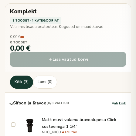
Komplekt
3 TOODET · 1 KATEGOORIAT
Vali, mis lisada peatootele. Kogused on muudetavad.
0,00 €
0 TOODET
0,00 €
Lisa valitud korvi
Kõik (3)
Laos (0)
Sifoon ja äravool
Vali kõik
0
/3 VALITUD
Matt must valamu äravoolupesa Click
süsteemiga 1 1/4"
·
Tellitav
NHC_N10U