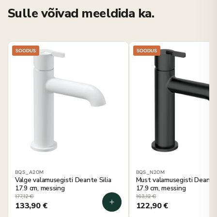
Sulle võivad meeldida ka.
SOODUS
SOODUS
BQS_A20M
BQS_N20M
Valge valamusegisti Deante Silia
Must valamusegisti Deante 
17.9 cm, messing
17.9 cm, messing
177,12
€
163,12
€
133,90
€
122,90
€