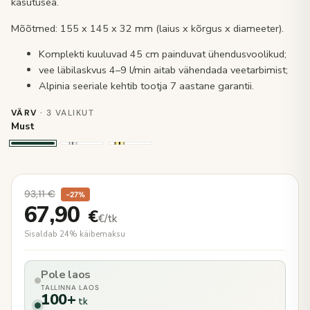
kasutusea.
Mõõtmed: 155 x 145 x 32 mm (laius x kõrgus x diameeter).
Komplekti kuuluvad 45 cm painduvat ühendusvoolikud;
vee läbilaskvus 4–9 l/min aitab vähendada veetarbimist;
Alpinia seeriale kehtib tootja 7 aastane garantii.
VÄRV
· 3 VALIKUT
Must
93,11
€
−27%
67,90
€
€/tk
Sisaldab 24% käibemaksu
Pole laos
TALLINNA LAOS
100+
tk