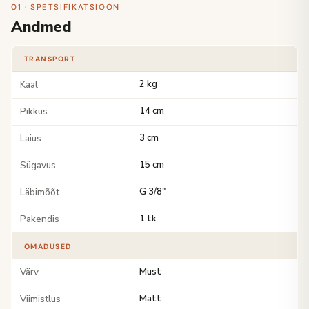
01 · SPETSIFIKATSIOON
Andmed
TRANSPORT
Kaal
2 kg
Pikkus
14 cm
Laius
3 cm
Sügavus
15 cm
Läbimõõt
G 3/8"
Pakendis
1 tk
OMADUSED
Värv
Must
Viimistlus
Matt