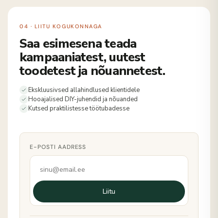
04 · LIITU KOGUKONNAGA
Saa esimesena teada
kampaaniatest, uutest
toodetest ja nõuannetest.
Ekskluusivsed allahindlused klientidele
Hooajalised DIY-juhendid ja nõuanded
Kutsed praktilistesse töötubadesse
E-POSTI AADRESS
Liitu