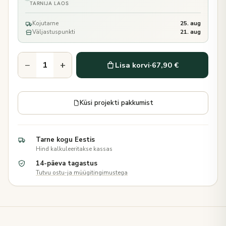
TARNIJA LAOS
Kojutarne
25. aug
Väljastuspunkti
21. aug
−
+
Lisa korvi
·
67,90 €
Küsi projekti pakkumist
Tarne kogu Eestis
Hind kalkuleeritakse kassas
14-päeva tagastus
Tutvu ostu-ja müügitingimustega