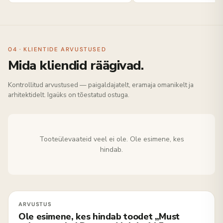
04 · KLIENTIDE ARVUSTUSED
Mida kliendid räägivad.
Kontrollitud arvustused — paigaldajatelt, eramaja omanikelt ja
arhitektidelt. Igaüks on tõestatud ostuga.
Tooteülevaateid veel ei ole. Ole esimene, kes
hindab.
Ole esimene, kes hindab toodet „Must