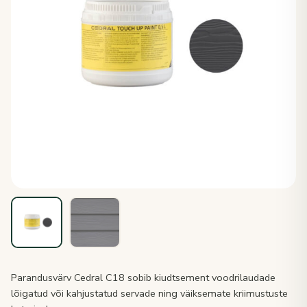
Parandusvärv Cedral C18 sobib kiudtsement voodrilaudade
lõigatud või kahjustatud servade ning väiksemate kriimustuste