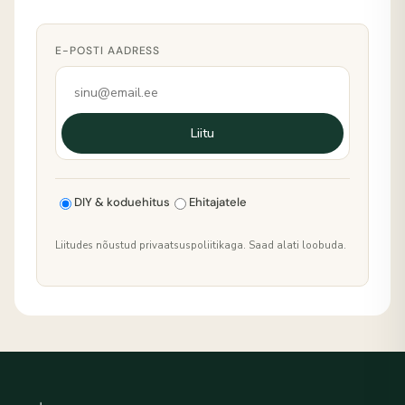
E-POSTI AADRESS
Liitu
DIY & koduehitus
Ehitajatele
Liitudes nõustud privaatsuspoliitikaga. Saad alati loobuda.