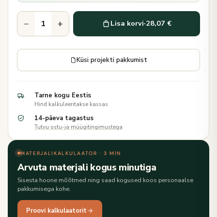
−
+
Lisa korvi
·
28,07 €
Küsi projekti pakkumist
Tarne kogu Eestis
Hind kalkuleeritakse kassas
14-päeva tagastus
Tutvu ostu-ja müügitingimustega
MATERJALIKALKULAATOR · 3 MIN
Arvuta materjali kogus minutiga
Sisesta hoone mõõtmed ning saad kogused koos personaalse
pakkumisega kohe.
Proovi kalkulaatorit