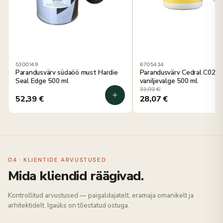
5300149
6705434
Parandusvärv südaöö must Hardie
Parandusvärv Cedral C02
Seal Edge 500 ml
vaniljevalge 500 ml
33,02
€
52,39
€
28,07
€
04 · KLIENTIDE ARVUSTUSED
Mida kliendid räägivad.
Kontrollitud arvustused — paigaldajatelt, eramaja omanikelt ja
arhitektidelt. Igaüks on tõestatud ostuga.