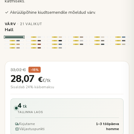
katmiseks.
✓ Akrüülipõhine kiudtsemendile mõeldud värv.
VÄRV
· 21 VALIKUT
Hall
33,02
€
−15%
28,07
€
€/tk
Sisaldab 24% käibemaksu
4
tk
TALLINNA LAOS
Kojutarne
1–3 tööpäeva
Väljastuspunkti
homme