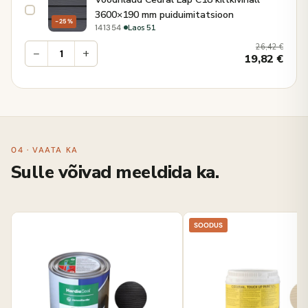
3600×190 mm puiduimitatsioon
−25%
·
Laos 51
141354
26,42
€
−
+
19,82
€
04 · VAATA KA
Sulle võivad meeldida ka.
SOODUS