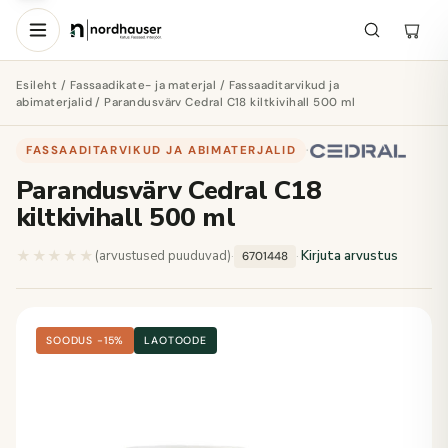
Esileht
/
Fassaadikate- ja materjal
/
Fassaaditarvikud ja
abimaterjalid
/ Parandusvärv Cedral C18 kiltkivihall 500 ml
FASSAADITARVIKUD JA ABIMATERJALID
·
Parandusvärv Cedral C18
kiltkivihall 500 ml
★★★★★
★★★★★
(arvustused puuduvad)
·
·
Kirjuta arvustus
6701448
SOODUS −15%
LAOTOODE