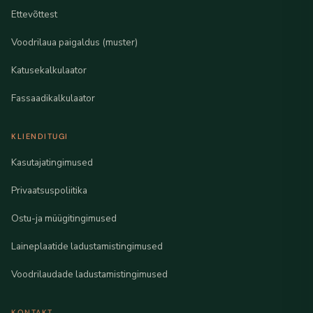
Ettevõttest
Voodrilaua paigaldus (muster)
Katusekalkulaator
Fassaadikalkulaator
KLIENDITUGI
Kasutajatingimused
Privaatsuspoliitika
Ostu-ja müügitingimused
Laineplaatide ladustamistingimused
Voodrilaudade ladustamistingimused
KONTAKT