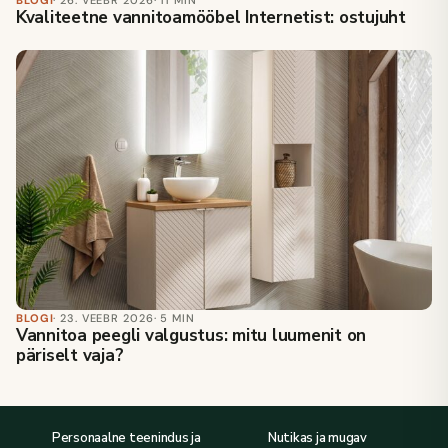
BLOGI
· 26. VEEBR 2026
· 11 MIN
Kvaliteetne vannitoamööbel Internetist: ostujuht
BLOGI
· 23. VEEBR 2026
· 5 MIN
Vannitoa peegli valgustus: mitu luumenit on
päriselt vaja?
Personaalne teenindus ja
Nutikas ja mugav