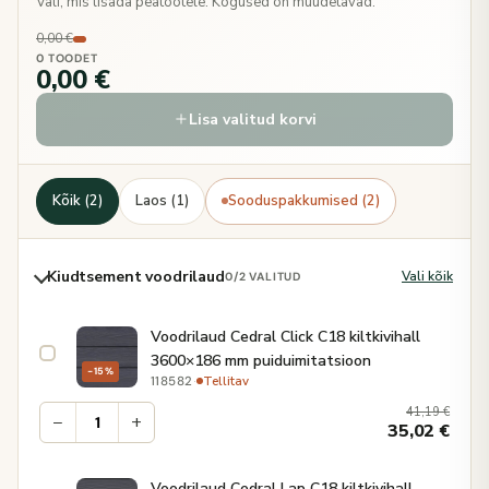
Vali, mis lisada peatootele. Kogused on muudetavad.
0,00 €
0 TOODET
0,00 €
Lisa valitud korvi
Kõik (2)
Laos (1)
Sooduspakkumised (2)
Kiudtsement voodrilaud
Vali kõik
0
/2 VALITUD
Voodrilaud Cedral Click C18 kiltkivihall
3600×186 mm puiduimitatsioon
−15%
·
Tellitav
118582
41,19
€
−
+
35,02
€
Voodrilaud Cedral Lap C18 kiltkivihall