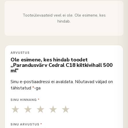
Tooteülevaateid veel ei ole. Ole esimene, kes
hindab.
Ole esimene, kes hindab toodet
„Parandusvärv Cedral C18 kiltkivihall 500
ml"
Sinu e-postiaadressi ei avaldata.
Nõutavad väljad on
tähistatud
*
-ga
SINU HINNANG
*
SINU ARVUSTUS
*