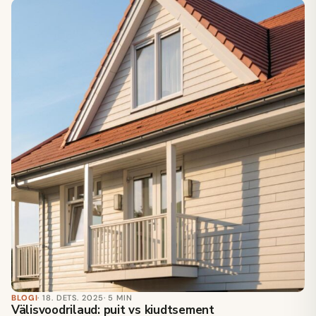
BLOGI
· 18. DETS. 2025
· 5 MIN
Välisvoodrilaud: puit vs kiudtsement