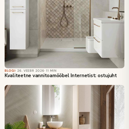
BLOGI
· 26. VEEBR 2026
· 11 MIN
Kvaliteetne vannitoamööbel Internetist: ostujuht