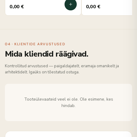
0,00
€
0,00
€
04 · KLIENTIDE ARVUSTUSED
Mida kliendid räägivad.
Kontrollitud arvustused — paigaldajatelt, eramaja omanikelt ja
arhitektidelt. Igaüks on tõestatud ostuga.
Tooteülevaateid veel ei ole. Ole esimene, kes
hindab.