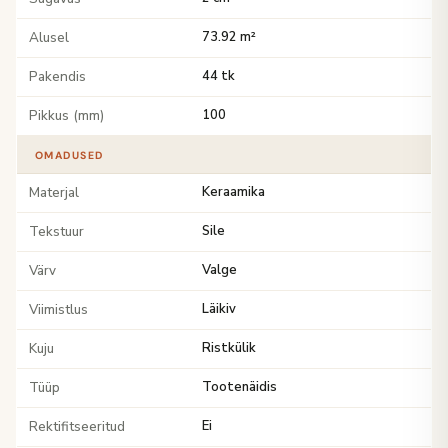
Alusel
73.92 m²
Pakendis
44 tk
Pikkus (mm)
100
OMADUSED
Materjal
Keraamika
Tekstuur
Sile
Värv
Valge
Viimistlus
Läikiv
Kuju
Ristkülik
Tüüp
Tootenäidis
Rektifitseeritud
Ei