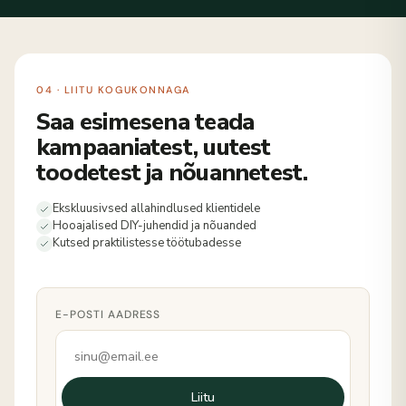
04 · LIITU KOGUKONNAGA
Saa esimesena teada
kampaaniatest, uutest
toodetest ja nõuannetest.
Ekskluusivsed allahindlused klientidele
Hooajalised DIY-juhendid ja nõuanded
Kutsed praktilistesse töötubadesse
E-POSTI AADRESS
Liitu