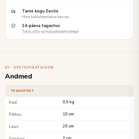
Tarne kogu Eestis
Hind kalkuleeritakse kassas
14-päeva tagastus
Tutvu ostu-ja müügitingimustega
01 · SPETSIFIKATSIOON
Andmed
TRANSPORT
Kaal
0,5 kg
Pikkus
10 cm
Laius
20 cm
Sügavus
2 cm