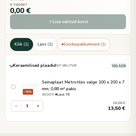
0 TOODET
0,00 €
Lisa valitud korvi
Kõik (1)
Laos (1)
Sooduspakkumised (1)
Keraamilised plaadid
Vali kõik
0
/1 VALITUD
Seinaplaat Metrotiles valge 100 x 200 x 7
mm, 0,88 m² pakis
−10%
·
Laos 78
460011
15,00
€
−
+
13,50
€