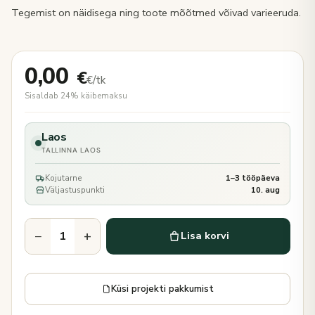
Tegemist on näidisega ning toote mõõtmed võivad varieeruda.
0,00
€
€/tk
Sisaldab 24% käibemaksu
Laos
TALLINNA LAOS
Kojutarne
1–3 tööpäeva
Väljastuspunkti
10. aug
−
+
Lisa korvi
Küsi projekti pakkumist