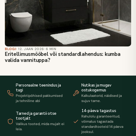
BLOGI
· 12. JAAN 2026
· 6 MIN
Eritellimusmööbel või standardlahendus: kumba
valida vannituppa?
Personaalne teenindus ja
Nutikas ja mugav
tugi
ostukogemus
Projektipõhised pakkumised
Kalkulaatorid, näidised ja
ja tehniline abi
sujuv tarne.
14-päeva tagastus
Tarned ja garantii otse
Rahulolu garanteeritud,
tootjalt
võimalus tagastada
Valikus tooted, mida mujalt ei
standardtooteid 14 päeva
leia.
jooksul.