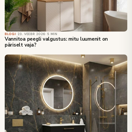
BLOGI
· 23. VEEBR 2026
· 5 MIN
Vannitoa peegli valgustus: mitu luumenit on
päriselt vaja?