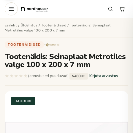
Esileht
/
Üldehitus
/
Tootenäidised
/ Tootenäidis: Seinaplaat
Metrotiles valge 100 x 200 x 7 mm
TOOTENÄIDISED
·
Tootenäidis: Seinaplaat Metrotiles
valge 100 x 200 x 7 mm
★★★★★
★★★★★
(arvustused puuduvad)
·
·
Kirjuta arvustus
N460011
LAOTOODE