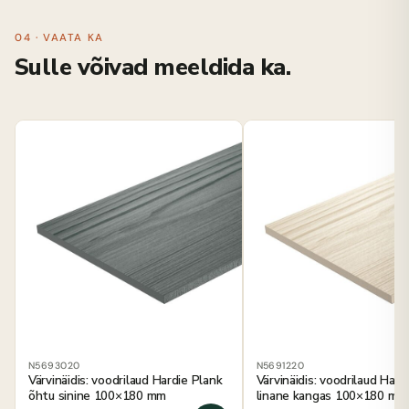
04 · VAATA KA
Sulle võivad meeldida ka.
N5693020
N5691220
Värvinäidis: voodrilaud Hardie Plank
Värvinäidis: voodrilaud Hard
õhtu sinine 100×180 mm
linane kangas 100×180 mm