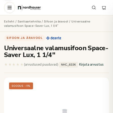
Esileht
/
Sanitaartehnika
/
Sifoon ja äravool
/ Universaalne
valamusifoon Space-Saver Lux, 1 1/4″
SIFOON JA ÄRAVOOL
·
Universaalne valamusifoon Space-
Saver Lux, 1 1/4″
★★★★★
★★★★★
(arvustused puuduvad)
·
·
Kirjuta arvustus
NHC_633K
SOODUS −11%