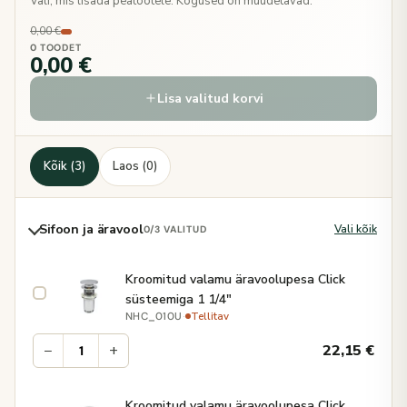
Vali, mis lisada peatootele. Kogused on muudetavad.
0,00 €
0 TOODET
0,00 €
Lisa valitud korvi
Kõik (3)
Laos (0)
Sifoon ja äravool
Vali kõik
0
/3 VALITUD
Kroomitud valamu äravoolupesa Click
süsteemiga 1 1/4"
·
Tellitav
NHC_010U
−
+
22,15
€
Kroomitud valamu äravoolupesa Click