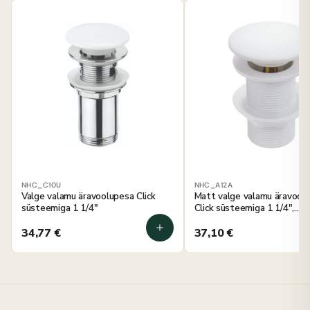
NHC_C10U
NHC_A12A
Valge valamu äravoolupesa Click
Matt valge valamu äravool
süsteemiga 1 1/4"
Click süsteemiga 1 1/4",
komposiitkattega
34,77
€
37,10
€