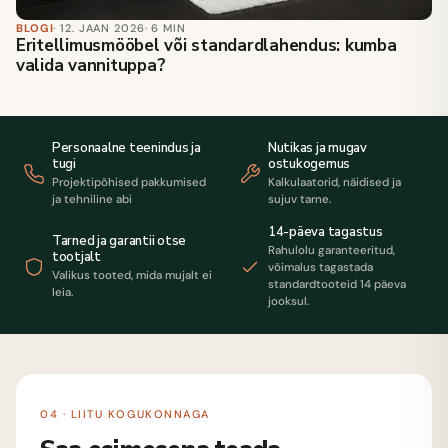
BLOGI
· 12. JAAN 2026
· 6 MIN
Eritellimusmööbel või standardlahendus: kumba
valida vannituppa?
Personaalne teenindus ja
Nutikas ja mugav
tugi
ostukogemus
Projektipõhised pakkumised
Kalkulaatorid, näidised ja
ja tehniline abi
sujuv tarne.
14-päeva tagastus
Tarned ja garantii otse
Rahulolu garanteeritud,
tootjalt
võimalus tagastada
Valikus tooted, mida mujalt ei
standardtooteid 14 päeva
leia.
jooksul.
04 · LIITU KOGUKONNAGA