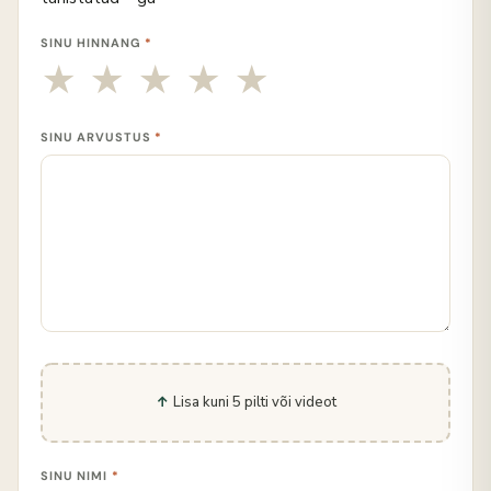
SINU HINNANG
*
SINU ARVUSTUS
*
Lisa kuni 5 pilti või videot
SINU NIMI
*