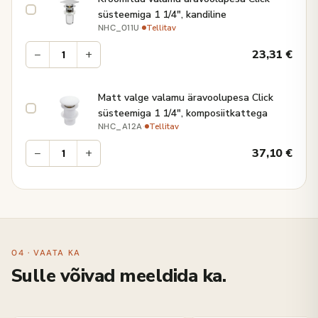
süsteemiga 1 1/4", kandiline
·
Tellitav
NHC_011U
−
+
23,31
€
Matt valge valamu äravoolupesa Click
süsteemiga 1 1/4", komposiitkattega
·
Tellitav
NHC_A12A
−
+
37,10
€
04 · VAATA KA
Sulle võivad meeldida ka.