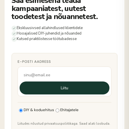
Saa esimesena teada
kampaaniatest, uutest
toodetest ja nõuannetest.
Ekskluusivsed allahindlused klientidele
Hooajalised DIY-juhendid ja nõuanded
Kutsed praktilistesse töötubadesse
E-POSTI AADRESS
Liitu
DIY & koduehitus
Ehitajatele
Liitudes nõustud privaatsuspoliitikaga. Saad alati loobuda.