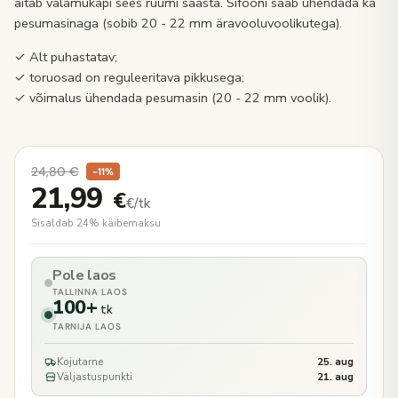
aitab valamukapi sees ruumi säästa. Sifooni saab ühendada ka
pesumasinaga (sobib 20 - 22 mm äravooluvoolikutega).
✓ Alt puhastatav;
✓ toruosad on reguleeritava pikkusega;
✓ võimalus ühendada pesumasin (20 - 22 mm voolik).
24,80
€
−11%
21,99
€
€/tk
Sisaldab 24% käibemaksu
Pole laos
TALLINNA LAOS
100+
tk
TARNIJA LAOS
Kojutarne
25. aug
Väljastuspunkti
21. aug