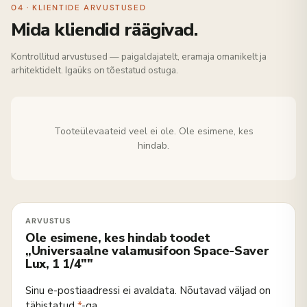
04 · KLIENTIDE ARVUSTUSED
Mida kliendid räägivad.
Kontrollitud arvustused — paigaldajatelt, eramaja omanikelt ja
arhitektidelt. Igaüks on tõestatud ostuga.
Tooteülevaateid veel ei ole. Ole esimene, kes
hindab.
Ole esimene, kes hindab toodet
„Universaalne valamusifoon Space-Saver
Lux, 1 1/4″"
Sinu e-postiaadressi ei avaldata.
Nõutavad väljad on
tähistatud
*
-ga