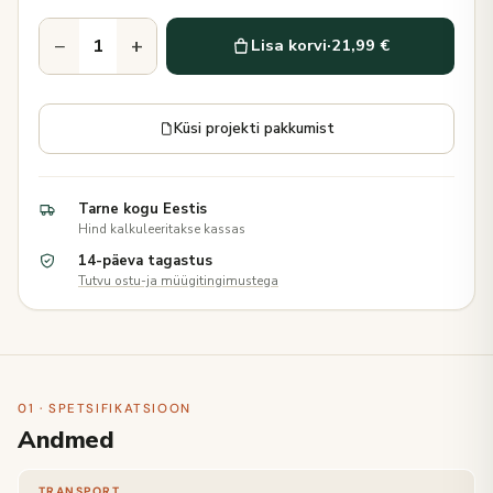
−
+
Lisa korvi
·
21,99 €
Küsi projekti pakkumist
Tarne kogu Eestis
Hind kalkuleeritakse kassas
14-päeva tagastus
Tutvu ostu-ja müügitingimustega
01 · SPETSIFIKATSIOON
Andmed
TRANSPORT