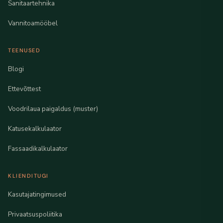
Sanitaartehnika
Vannitoamööbel
TEENUSED
Blogi
Ettevõttest
Voodrilaua paigaldus (muster)
Katusekalkulaator
Fassaadikalkulaator
KLIENDITUGI
Kasutajatingimused
Privaatsuspoliitika