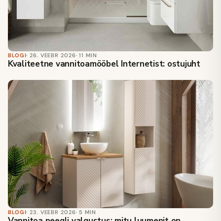
BLOGI
· 26. VEEBR 2026
· 11 MIN
Kvaliteetne vannitoamööbel Internetist: ostujuht
BLOGI
· 23. VEEBR 2026
· 5 MIN
Vannitoa peegli valgustus: mitu luumenit on