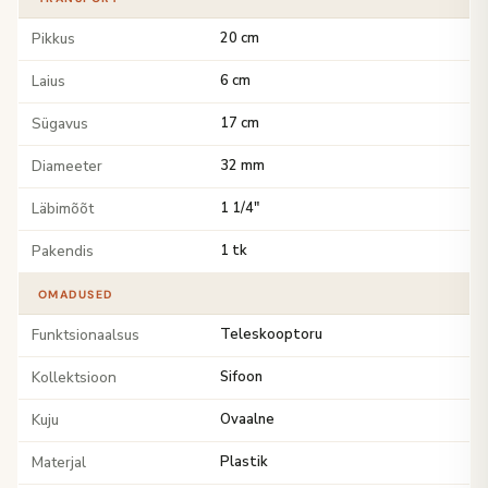
Pikkus
20 cm
Laius
6 cm
Sügavus
17 cm
Diameeter
32 mm
Läbimõõt
1 1/4"
Pakendis
1 tk
OMADUSED
Funktsionaalsus
Teleskooptoru
Kollektsioon
Sifoon
Kuju
Ovaalne
Materjal
Plastik