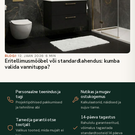
BLOGI
· 12. JAAN 2026
· 6 MIN
Eritellimusmööbel või standardlahendus: kumba
valida vannituppa?
Personaalne teenindus ja
Nutikas ja mugav
tugi
ostukogemus
Projektipõhised pakkumised
Kalkulaatorid, näidised ja
ja tehniline abi
sujuv tarne.
14-päeva tagastus
Tarned ja garantii otse
Rahulolu garanteeritud,
tootjalt
võimalus tagastada
Valikus tooted, mida mujalt ei
standardtooteid 14 päeva