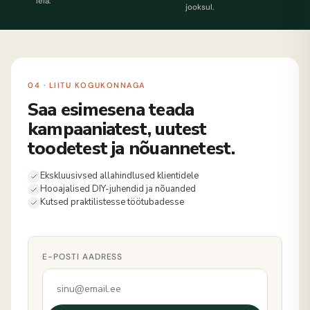
leia.
jooksul.
04 · LIITU KOGUKONNAGA
Saa esimesena teada
kampaaniatest, uutest
toodetest ja nõuannetest.
Ekskluusivsed allahindlused klientidele
Hooajalised DIY-juhendid ja nõuanded
Kutsed praktilistesse töötubadesse
E-POSTI AADRESS