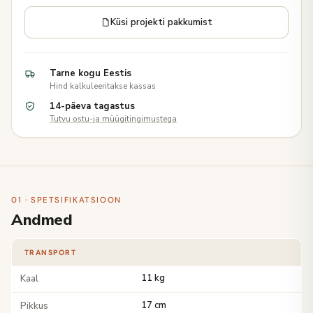
Küsi projekti pakkumist
Tarne kogu Eestis
Hind kalkuleeritakse kassas
14-päeva tagastus
Tutvu ostu-ja müügitingimustega
01 · SPETSIFIKATSIOON
Andmed
TRANSPORT
Kaal
11 kg
Pikkus
17 cm