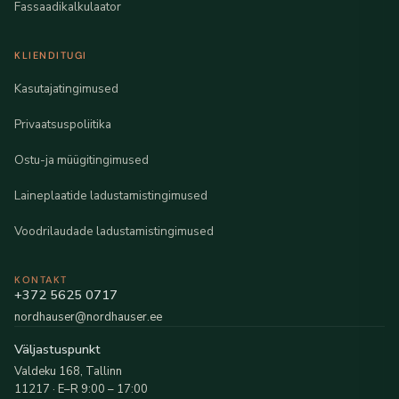
Fassaadikalkulaator
KLIENDITUGI
Kasutajatingimused
Privaatsuspoliitika
Ostu-ja müügitingimused
Laineplaatide ladustamistingimused
Voodrilaudade ladustamistingimused
KONTAKT
+372 5625 0717
nordhauser@nordhauser.ee
Väljastuspunkt
Valdeku 168, Tallinn
11217 · E–R 9:00 – 17:00