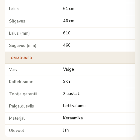
Laius
61 cm
Sügavus
46 cm
Laius (mm)
610
Sügavus (mm)
460
OMADUSED
Värv
Valge
Kollektsioon
SKY
Tootja garantii
2 aastat
Paigaldusviis
Lettvalamu
Materjal
Keraamika
Ülevool
Jah