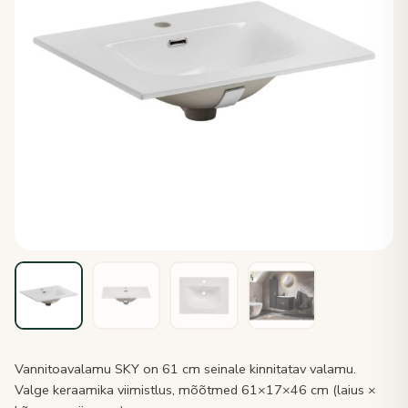
Vannitoavalamu SKY on 61 cm seinale kinnitatav valamu.
Valge keraamika viimistlus, mõõtmed 61×17×46 cm (laius ×