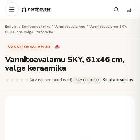
Esileht
/
Sanitaartehnika
/
Vannitoavalamud
/ Vannitoavalamu SKY,
61×46 cm, valge keraamika
VANNITOAVALAMUD
·
Vannitoavalamu SKY, 61x46 cm,
valge keraamika
★★★★★
★★★★★
(arvustused puuduvad)
·
·
Kirjuta arvustus
SKY 60-8099