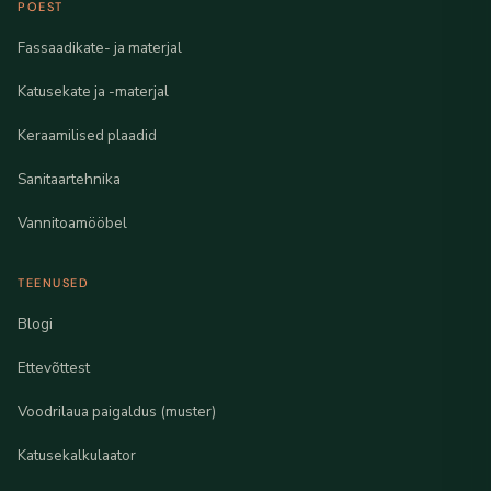
POEST
Fassaadikate- ja materjal
Katusekate ja -materjal
Keraamilised plaadid
Sanitaartehnika
Vannitoamööbel
TEENUSED
Blogi
Ettevõttest
Voodrilaua paigaldus (muster)
Katusekalkulaator