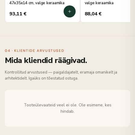
47x35x14 cm, valge keraamika
valge keraamika
93,11
€
88,04
€
04 · KLIENTIDE ARVUSTUSED
Mida kliendid räägivad.
Kontrollitud arvustused — paigaldajatelt, eramaja omanikelt ja
arhitektidelt. Igaüks on tõestatud ostuga.
Tooteülevaateid veel ei ole. Ole esimene, kes
hindab.