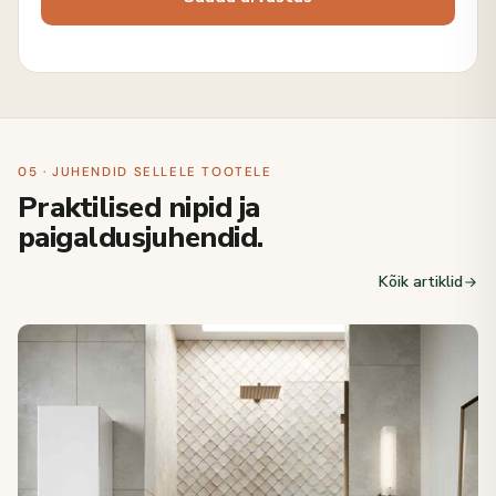
05 · JUHENDID SELLELE TOOTELE
Praktilised nipid ja
paigaldusjuhendid.
Kõik artiklid