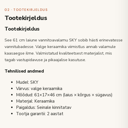
02 · TOOTEKIRJELDUS
Tootekirjeldus
Tootekirjeldus
See 61 cm laiune vannitoavalamu SKY sobib hästi erinevatesse
vannitubadesse. Valge keraamika viimistlus annab valamule
kaasaegse ilme. Valmistatud kvaliteetsest materjalist, mis
tagab vastupidavuse ja pikaajalise kasutuse.
Tehnilised andmed
Mudel: SKY
Värvus: valge keraamika
Mõõdud: 61×17×46 cm (laius × kõrgus × sügavus)
Materjal: Keraamika
Paigaldus: Seinale kinnitatav
Tootja garantii: 2 aastat