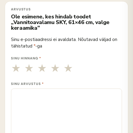
Ole esimene, kes hindab toodet
„Vannitoavalamu SKY, 61×46 cm, valge
keraamika"
Sinu e-postiaadressi ei avaldata.
Nõutavad väljad on
tähistatud
*
-ga
SINU HINNANG
*
SINU ARVUSTUS
*