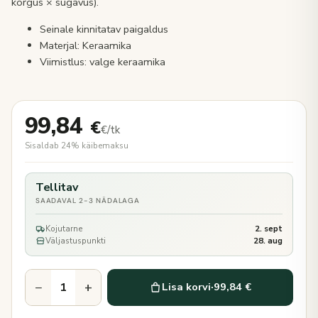
kõrgus × sügavus).
Seinale kinnitatav paigaldus
Materjal: Keraamika
Viimistlus: valge keraamika
99,84
€
€/tk
Sisaldab 24% käibemaksu
Tellitav
SAADAVAL 2-3 NÄDALAGA
Kojutarne
2. sept
Väljastuspunkti
28. aug
−
+
Lisa korvi
·
99,84 €