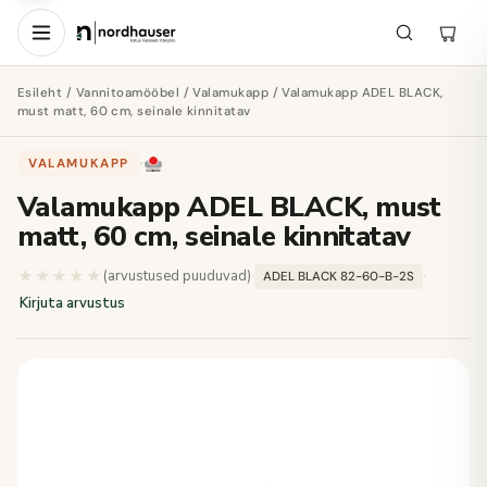
Esileht
/
Vannitoamööbel
/
Valamukapp
/ Valamukapp ADEL BLACK,
must matt, 60 cm, seinale kinnitatav
VALAMUKAPP
·
Valamukapp ADEL BLACK, must
matt, 60 cm, seinale kinnitatav
★★★★★
★★★★★
(arvustused puuduvad)
·
·
ADEL BLACK 82-60-B-2S
Kirjuta arvustus