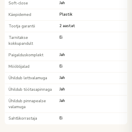
Soft-close
Jah
Käepidemed
Plastik
Tootja garantii
2 aastat
Tarnitakse
Ei
kokkupandult
Paigalduskomplekt
Jah
Mööblijalad
Ei
Ühildub lettvalamuga
Jah
Ühildub töötasapinnaga
Jah
Ühildub pinnapealse
Jah
valamuga
Sahtlikorrastaja
Ei