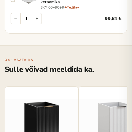
keraamika
·
Tellitav
SKY 60-8099
−
+
99,84
€
04 · VAATA KA
Sulle võivad meeldida ka.