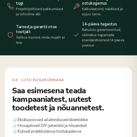
tugi
ostukogemus
Projektipõhised pakkumised
Kalkulaatorid, näidised ja
ja tehniline abi
sujuv tarne.
14-päeva tagastus
Tarned ja garantii otse
Rahulolu garanteeritud,
tootjalt
võimalus tagastada
Valikus tooted, mida mujalt ei
standardtooteid 14 päeva
leia.
jooksul.
04 · LIITU KOGUKONNAGA
Saa esimesena teada
kampaaniatest, uutest
toodetest ja nõuannetest.
Ekskluusivsed allahindlused klientidele
Hooajalised DIY-juhendid ja nõuanded
Kutsed praktilistesse töötubadesse