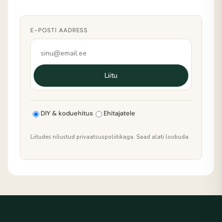
E-POSTI AADRESS
Liitu
DIY & koduehitus
Ehitajatele
Liitudes nõustud privaatsuspoliitikaga. Saad alati loobuda.