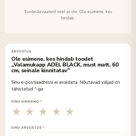
Tooteülevaateid veel ei ole. Ole esimene, kes
hindab.
Ole esimene, kes hindab toodet
„Valamukapp ADEL BLACK, must matt, 60
cm, seinale kinnitatav"
Sinu e-postiaadressi ei avaldata.
Nõutavad väljad on
tähistatud
*
-ga
SINU HINNANG
*
SINU ARVUSTUS
*