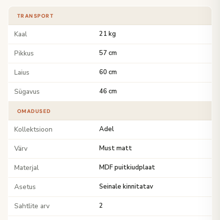
TRANSPORT
Kaal
21 kg
Pikkus
57 cm
Laius
60 cm
Sügavus
46 cm
OMADUSED
Kollektsioon
Adel
Värv
Must matt
Materjal
MDF puitkiudplaat
Asetus
Seinale kinnitatav
Sahtlite arv
2