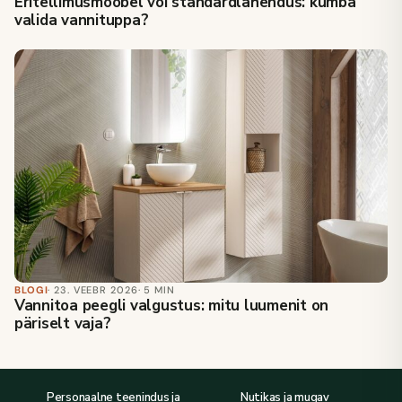
Eritellimusmööbel või standardlahendus: kumba
valida vannituppa?
BLOGI
· 23. VEEBR 2026
· 5 MIN
Vannitoa peegli valgustus: mitu luumenit on
päriselt vaja?
Personaalne teenindus ja
Nutikas ja mugav