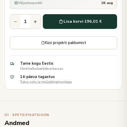
Väljastuspunkti
28. aug
−
+
Lisa korvi
·
196,01 €
Küsi projekti pakkumist
Tarne kogu Eestis
Hind kalkuleeritakse kassas
14-päeva tagastus
Tutvu ostu-ja müügitingimustega
01 · SPETSIFIKATSIOON
Andmed