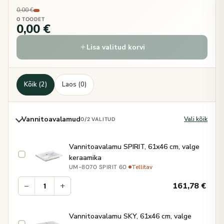
0,00 €
0 TOODET
0,00 €
Lisa valitud korvi
Kõik (2)
Laos (0)
Vannitoavalamud
Vali kõik
0
/2 VALITUD
Vannitoavalamu SPIRIT, 61x46 cm, valge
keraamika
·
Tellitav
UM-8070 SPIRIT 60
−
+
161,78
€
Vannitoavalamu SKY, 61x46 cm, valge