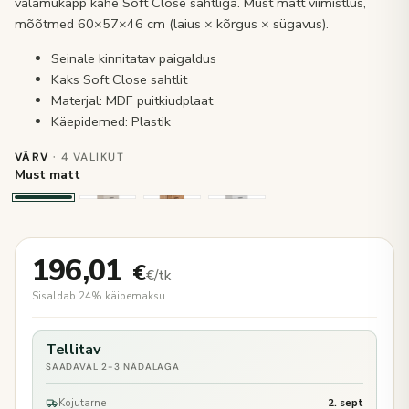
valamukapp kahe Soft Close sahtliga. Must matt viimistlus,
mõõtmed 60×57×46 cm (laius × kõrgus × sügavus).
Seinale kinnitatav paigaldus
Kaks Soft Close sahtlit
Materjal: MDF puitkiudplaat
Käepidemed: Plastik
VÄRV
· 4 VALIKUT
Must matt
196,01
€
€/tk
Sisaldab 24% käibemaksu
Tellitav
SAADAVAL 2-3 NÄDALAGA
Kojutarne
2. sept