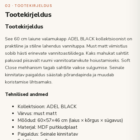
02 · TOOTEKIRJELDUS
Tootekirjeldus
Tootekirjeldus
See 60 cm laiune valamukapp ADEL BLACK kollektsioonist on
praktiline ja stiilne lahendus vannituppa. Must matt viimistlus
sobib hästi erinevate vannitoastiilidega. Kaks mahukat sahtlit
pakuvad piisavalt ruumi vannitoatarvikute hoiustamiseks. Soft
Close mehhanism tagab sahtlite vaikse sulgumise. Seinale
kinnitatav paigaldus säästab põrandapinda ja muudab
koristamise lihtsamaks.
Tehnilised andmed
Kollektsioon: ADEL BLACK
Värvus: must matt
Mõõdud: 60×57×46 cm (laius × kõrgus × sügavus)
Materjal: MDF puitkiudplaat
Paigaldus: Seinale kinnitatav