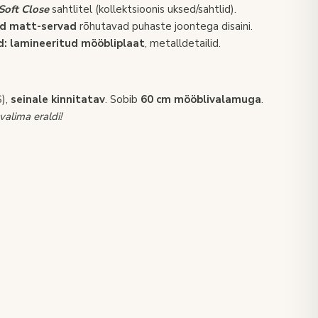
Soft Close
sahtlitel (kollektsioonis uksed/sahtlid).
d matt-servad
rõhutavad puhaste joontega disaini.
d:
lamineeritud mööbliplaat
, metalldetailid.
S),
seinale kinnitatav
. Sobib
60 cm
mööblivalamuga
.
alima eraldi!