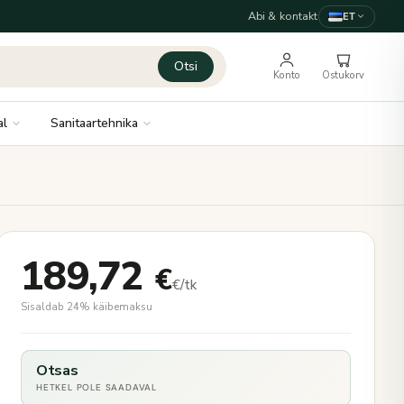
Abi & kontakt
ET
Otsi
Konto
Ostukorv
al
Sanitaartehnika
189,72
€
€/tk
Sisaldab 24% käibemaksu
Otsas
HETKEL POLE SAADAVAL