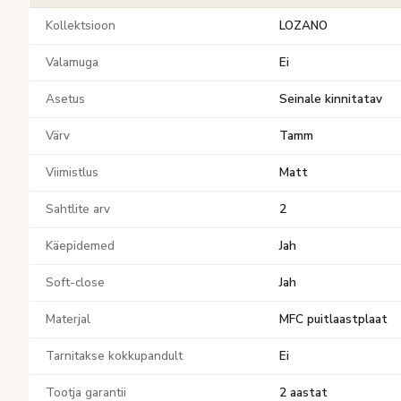
Kollektsioon
LOZANO
Valamuga
Ei
Asetus
Seinale kinnitatav
Värv
Tamm
Viimistlus
Matt
Sahtlite arv
2
Käepidemed
Jah
Soft-close
Jah
Materjal
MFC puitlaastplaat
Tarnitakse kokkupandult
Ei
Tootja garantii
2 aastat