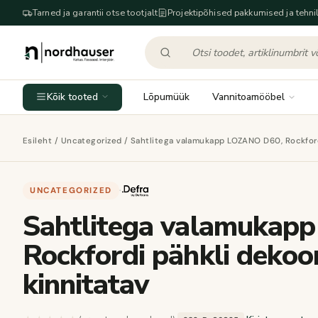
Tarned ja garantii otse tootjalt
Projektipõhised pakkumised ja tehnil
Kõik tooted
Lõpumüük
Vannitoamööbel
Esileht
/
Uncategorized
/ Sahtlitega valamukapp LOZANO D60, Rockfordi
UNCATEGORIZED
·
Sahtlitega valamukap
Rockfordi pähkli dekoor
kinnitatav