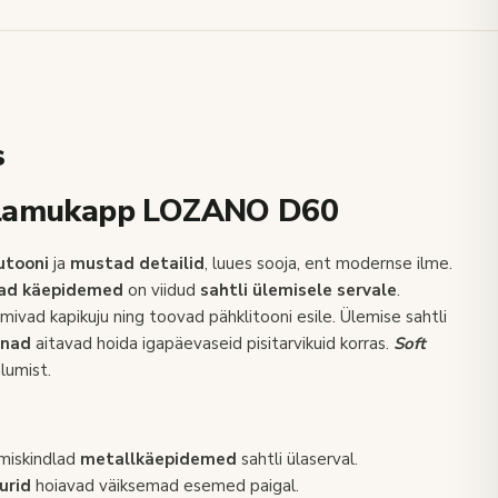
s
valamukapp LOZANO D60
utooni
ja
mustad detailid
, luues sooja, ent modernse ilme.
dlad käepidemed
on viidud
sahtli ülemisele servale
.
mivad kapikuju ning toovad pähklitooni esile. Ülemise sahtli
inad
aitavad hoida igapäevaseid pisitarvikuid korras.
Soft
lumist.
emiskindlad
metallkäepidemed
sahtli ülaserval.
urid
hoiavad väiksemad esemed paigal.