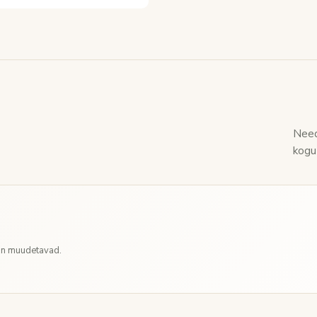
Need
kogu
 on muudetavad.