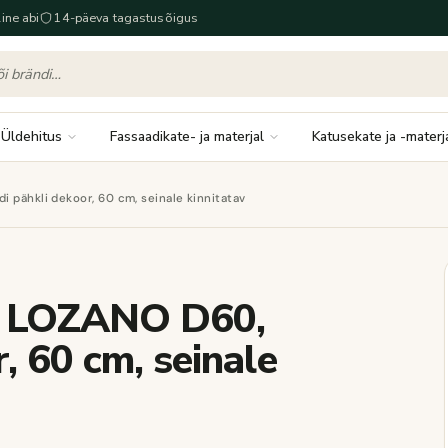
ine abi
14-päeva tagastusõigus
Üldehitus
Fassaadikate- ja materjal
Katusekate ja -materj
 pähkli dekoor, 60 cm, seinale kinnitatav
p LOZANO D60,
, 60 cm, seinale