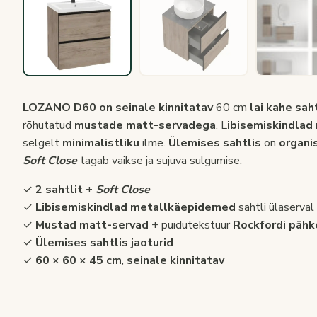
LOZANO D60 on seinale kinnitatav
60 cm
lai kahe sah
rõhutatud
mustade matt-servadega
. L
ibisemiskindla
selgelt
minimalistliku
ilme.
Ülemises sahtlis
on
organi
Soft Close
tagab vaikse ja sujuva sulgumise.
✓
2 sahtlit
+
Soft Close
✓
Libisemiskindlad metallkäepidemed
sahtli ülaserval
✓
Mustad matt-servad
+ puidutekstuur
Rockfordi pähk
✓
Ülemises sahtlis jaoturid
✓
60 × 60 × 45 cm
,
seinale kinnitatav