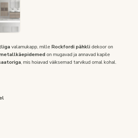
tliga
valamukapp, mille
Rockfordi pähkli
dekoor on
d metallkäepidemed
on mugavad ja annavad kapile
saatoriga
, mis hoiavad väiksemad tarvikud omal kohal.
el