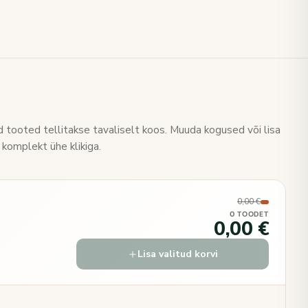
 tooted tellitakse tavaliselt koos. Muuda kogused või lisa
 komplekt ühe klikiga.
0,00 €
0 TOODET
0,00 €
Lisa valitud korvi