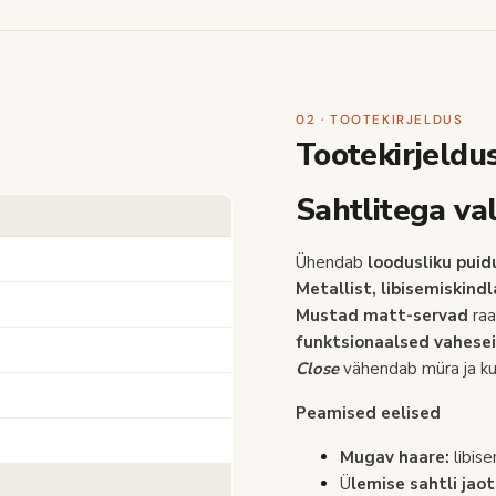
02 · TOOTEKIRJELDUS
Tootekirjeldu
Sahtlitega 
Ühendab
loodusliku puid
Metallist, libisemiskin
Mustad matt-servad
raa
funktsionaalsed vahese
Close
vähendab müra ja ku
Peamised eelised
Mugav haare:
libis
Ü
lemise sahtli jaot