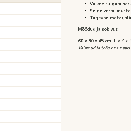
Vaikne sulgumine:
Selge vorm:
musta
Tugevad materjali
Mõõdud ja sobivus
60 × 60 × 45 cm
(L × K × 
Valamud ja tööpinna peab v