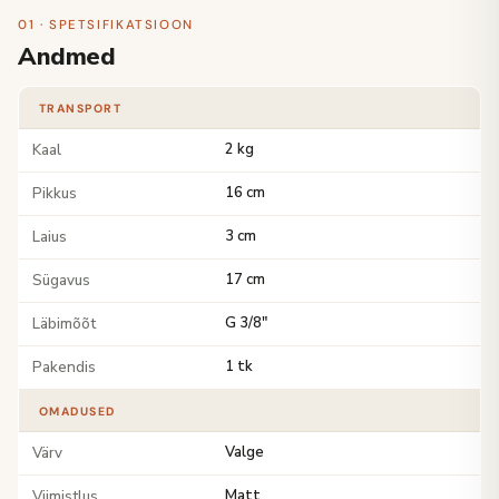
01 · SPETSIFIKATSIOON
Andmed
TRANSPORT
Kaal
2 kg
Pikkus
16 cm
Laius
3 cm
Sügavus
17 cm
Läbimõõt
G 3/8"
Pakendis
1 tk
OMADUSED
Värv
Valge
Viimistlus
Matt