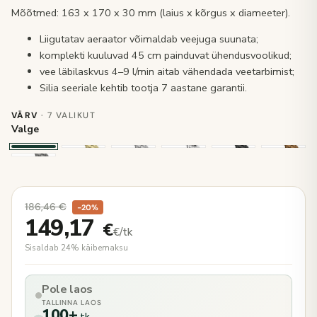
Mõõtmed: 163 x 170 x 30 mm (laius x kõrgus x diameeter).
Liigutatav aeraator võimaldab veejuga suunata;
komplekti kuuluvad 45 cm painduvat ühendusvoolikud;
vee läbilaskvus 4–9 l/min aitab vähendada veetarbimist;
Silia seeriale kehtib tootja 7 aastane garantii.
VÄRV
· 7 VALIKUT
Valge
186,46
€
−20%
149,17
€
€/tk
Sisaldab 24% käibemaksu
Pole laos
TALLINNA LAOS
100+