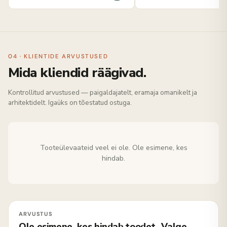
04 · KLIENTIDE ARVUSTUSED
Mida kliendid räägivad.
Kontrollitud arvustused — paigaldajatelt, eramaja omanikelt ja
arhitektidelt. Igaüks on tõestatud ostuga.
Tooteülevaateid veel ei ole. Ole esimene, kes
hindab.
Ole esimene, kes hindab toodet „Valge