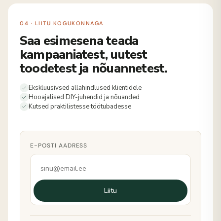
04 · LIITU KOGUKONNAGA
Saa esimesena teada
kampaaniatest, uutest
toodetest ja nõuannetest.
Ekskluusivsed allahindlused klientidele
Hooajalised DIY-juhendid ja nõuanded
Kutsed praktilistesse töötubadesse
E-POSTI AADRESS
Liitu