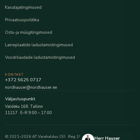
Kasutajatingimused
Privaatsuspoliitika
Ostu-ja müügitingimused
Laineplaatide ladustamistingimused
Voodrilaudade ladustamistingimused
KONTAKT
+372 5625 0717
nordhauser@nordhauser.ee
Väljastuspunkt
Valdeku 168, Tallinn
11217 · E–R 9:00 – 17:00
© 2021–2026 AT Varahaldus OÜ · Reg 16216481
Herr Hauser