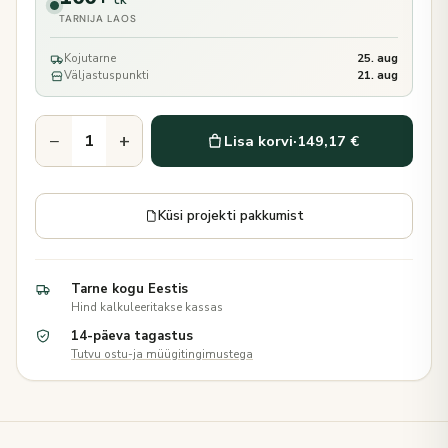
tk
TARNIJA LAOS
Kojutarne
25. aug
Väljastuspunkti
21. aug
−
+
Lisa korvi
·
149,17 €
Küsi projekti pakkumist
Tarne kogu Eestis
Hind kalkuleeritakse kassas
14-päeva tagastus
Tutvu ostu-ja müügitingimustega