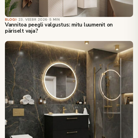
BLOGI
· 23. VEEBR 2026
· 5 MIN
Vannitoa peegli valgustus: mitu luumenit on
päriselt vaja?