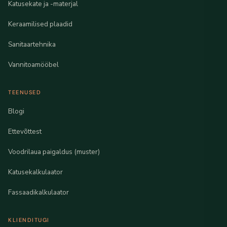
Katusekate ja -materjal
Keraamilised plaadid
Sanitaartehnika
Vannitoamööbel
TEENUSED
Blogi
Ettevõttest
Voodrilaua paigaldus (muster)
Katusekalkulaator
Fassaadikalkulaator
KLIENDITUGI