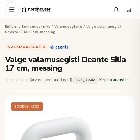
Esileht
/
Sanitaartehnika
/
Valamusegistid
/ Valge valamusegisti
Deante Silia 17 cm, messing
VALAMUSEGISTID
·
Valge valamusegisti Deante Silia
17 cm, messing
★★★★★
★★★★★
(arvustused puuduvad)
·
·
Kirjuta arvustus
BQS_A24M
SOODUS −20%