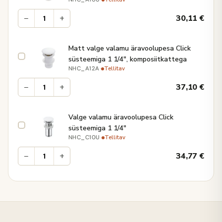
−
+
30,11
€
Matt valge valamu äravoolupesa Click
süsteemiga 1 1/4", komposiitkattega
·
Tellitav
NHC_A12A
−
+
37,10
€
Valge valamu äravoolupesa Click
süsteemiga 1 1/4"
·
Tellitav
NHC_C10U
−
+
34,77
€