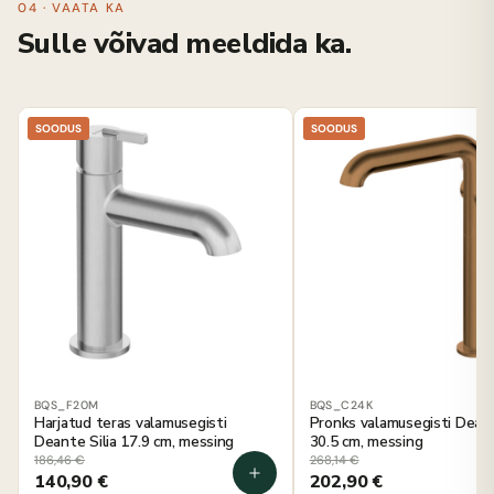
04 · VAATA KA
Sulle võivad meeldida ka.
SOODUS
SOODUS
BQS_F20M
BQS_C24K
Harjatud teras valamusegisti
Pronks valamusegisti Deant
Deante Silia 17.9 cm, messing
30.5 cm, messing
186,46
€
268,14
€
140,90
€
202,90
€