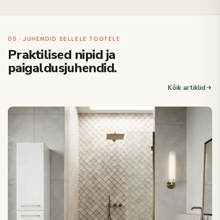
05 · JUHENDID SELLELE TOOTELE
Praktilised nipid ja
paigaldusjuhendid.
Kõik artiklid