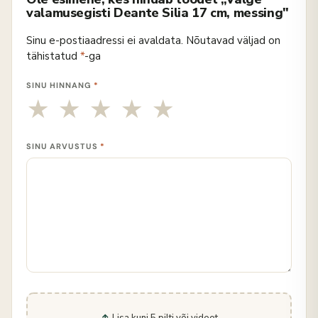
valamusegisti Deante Silia 17 cm, messing"
Sinu e-postiaadressi ei avaldata.
Nõutavad väljad on
tähistatud
*
-ga
SINU HINNANG
*
SINU ARVUSTUS
*
Lisa kuni 5 pilti või videot