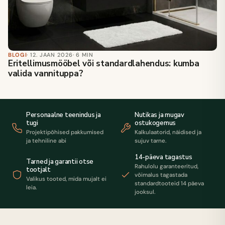
BLOGI
· 12. JAAN 2026
· 6 MIN
Eritellimusmööbel või standardlahendus: kumba
valida vannituppa?
Personaalne teenindus ja
Nutikas ja mugav
tugi
ostukogemus
Projektipõhised pakkumised
Kalkulaatorid, näidised ja
ja tehniline abi
sujuv tarne.
14-päeva tagastus
Tarned ja garantii otse
Rahulolu garanteeritud,
tootjalt
võimalus tagastada
Valikus tooted, mida mujalt ei
standardtooteid 14 päeva
leia.
jooksul.