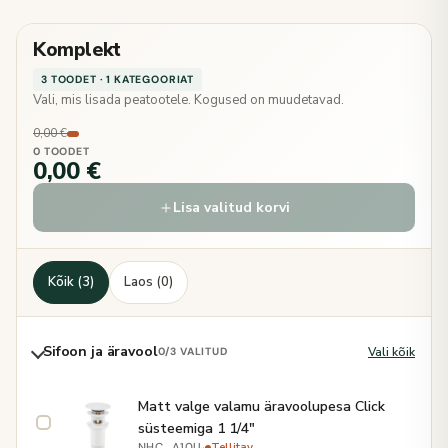
Komplekt
3 TOODET · 1 KATEGOORIAT
Vali, mis lisada peatootele. Kogused on muudetavad.
0,00 €
0 TOODET
0,00 €
Lisa valitud korvi
Kõik (3)
Laos (0)
Sifoon ja äravool
Vali kõik
0
/3 VALITUD
Matt valge valamu äravoolupesa Click
süsteemiga 1 1/4"
·
Tellitav
NHC_A10U