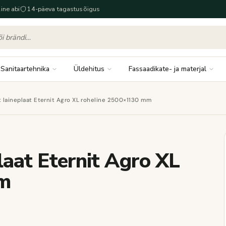
ine abi
14-päeva tagastusõigus
Sanitaartehnika
Üldehitus
Fassaadikate- ja materjal
it laineplaat Eternit Agro XL roheline 2500×1130 mm
plaat Eternit Agro XL
mm