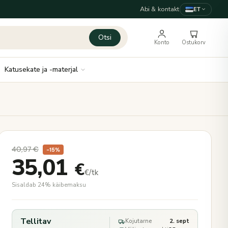
Abi & kontakt
ET
Otsi
Konto
Ostukorv
Katusekate ja -materjal
40,97
€
−15%
35,01
€
€/tk
Sisaldab 24% käibemaksu
Tellitav
Kojutarne
2. sept