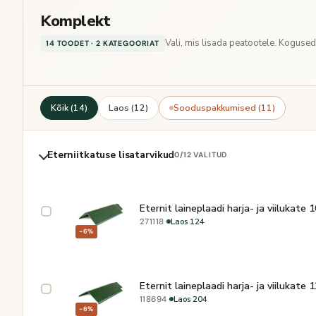
Komplekt
Vali, mis lisada peatootele. Koguse
14 TOODET · 2 KATEGOORIAT
Kõik (14)
Laos (12)
Sooduspakkumised (11)
Eterniitkatuse lisatarvikud
0
/12 VALITUD
Eternit laineplaadi harja- ja viilukate
·
Laos 124
271118
−6%
Eternit laineplaadi harja- ja viilukate
·
Laos 204
118694
−6%