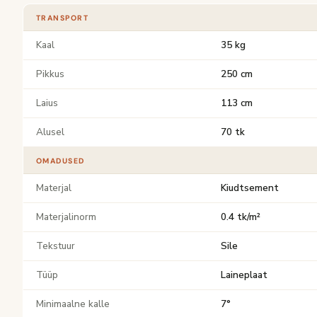
TRANSPORT
Kaal
35 kg
Pikkus
250 cm
Laius
113 cm
Alusel
70 tk
OMADUSED
Materjal
Kiudtsement
Materjalinorm
0.4 tk/m²
Tekstuur
Sile
Tüüp
Laineplaat
Minimaalne kalle
7°