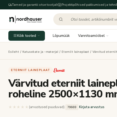
Tarned ja garantii otse tootjalt
Projektipõhised pakkumised ja tehnil
Kõik tooted
Lõpumüük
Vannitoamööbel
Esileht
/
Katusekate ja -materjal
/
Eterniit laineplaat
/ Värvitud eterni
ETERNIIT LAINEPLAAT
·
Värvitud eterniit laine
roheline 2500×1130 
★★★★★
★★★★★
(arvustused puuduvad)
·
·
Kirjuta arvustus
79669