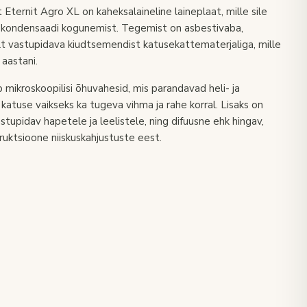
t Eternit Agro XL on kaheksalaineline laineplaat, mille sile
 kondensaadi kogunemist. Tegemist on asbestivaba,
lt vastupidava kiudtsemendist katusekattematerjaliga, mille
aastani.
b mikroskoopilisi õhuvahesid, mis parandavad heli- ja
 katuse vaikseks ka tugeva vihma ja rahe korral. Lisaks on
stupidav hapetele ja leelistele, ning difuusne ehk hingav,
ruktsioone niiskuskahjustuste eest.