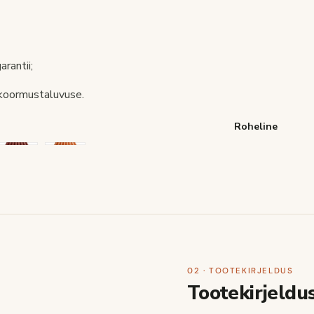
rantii;
 koormustaluvuse.
Roheline
02 · TOOTEKIRJELDUS
Tootekirjeldu