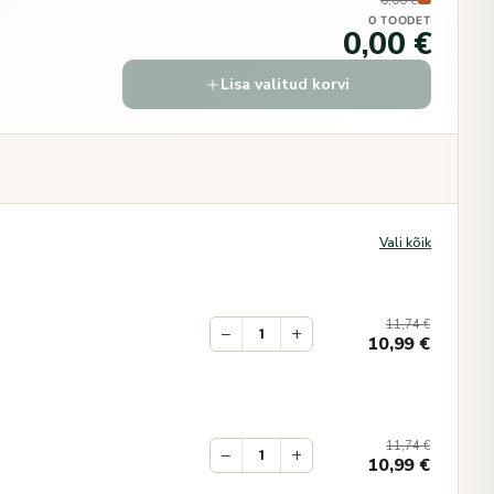
0,00 €
0 TOODET
0,00 €
Lisa valitud korvi
Vali kõik
11,74
€
−
+
10,99
€
11,74
€
−
+
10,99
€