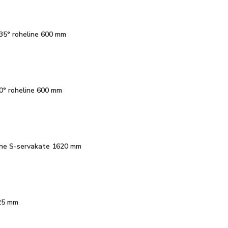
 135° roheline 600 mm
 90° roheline 600 mm
line S-servakate 1620 mm
625 mm