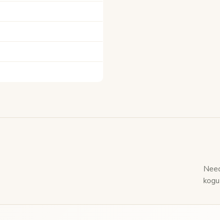
Need
kogu