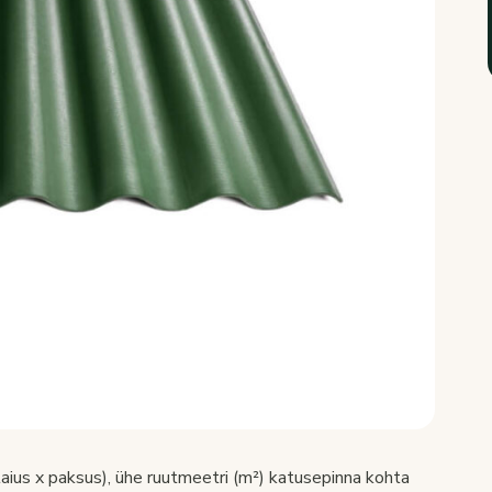
ius x paksus), ühe ruutmeetri (m²) katusepinna kohta