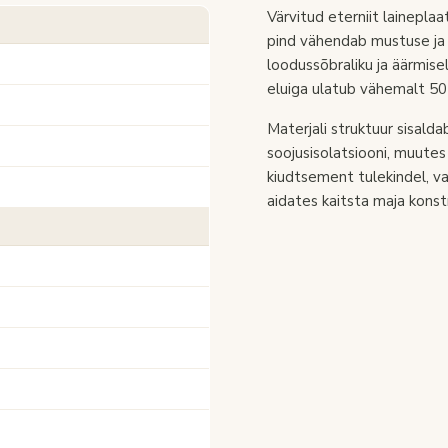
Värvitud eterniit laineplaa
pind vähendab mustuse ja
loodussõbraliku ja äärmise
eluiga ulatub vähemalt 50 
Materjali struktuur sisalda
soojusisolatsiooni, muutes
kiudtsement tulekindel, va
aidates kaitsta maja konst