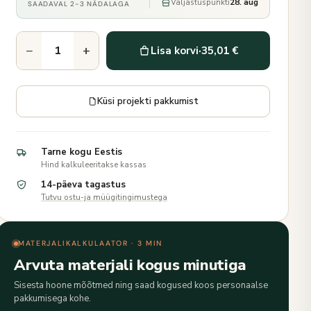
Väljastuspunkti
28. aug
SAADAVAL 2-3 NÄDALAGA
−
+
Lisa korvi
·
35,01 €
Küsi projekti pakkumist
Tarne kogu Eestis
Hind kalkuleeritakse kassas
14-päeva tagastus
Tutvu ostu-ja müügitingimustega
MATERJALIKALKULAATOR · 3 MIN
Arvuta materjali kogus minutiga
Sisesta hoone mõõtmed ning saad kogused koos personaalse
pakkumisega kohe.