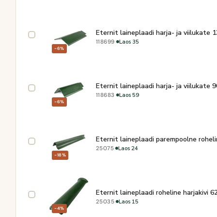
Eternit laineplaadi harja- ja viilukate
·
Laos 35
118699
−6%
Eternit laineplaadi harja- ja viilukate
·
Laos 59
118683
−6%
Eternit laineplaadi parempoolne rohe
·
Laos 24
25075
−18%
Eternit laineplaadi roheline harjakivi 
·
Laos 15
25035
−4%