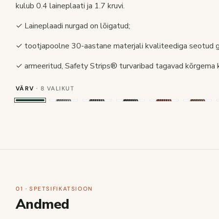
kulub 0.4 laineplaati ja 1.7 kruvi.
✓ Laineplaadi nurgad on lõigatud;
✓ tootjapoolne 30-aastane materjali kvaliteediga seotud ga
✓ armeeritud, Safety Strips® turvaribad tagavad kõrgema
VÄRV
· 8 VALIKUT
01 · SPETSIFIKATSIOON
Andmed