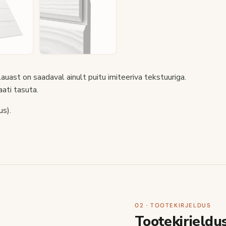
auast on saadaval ainult puitu imiteeriva tekstuuriga.
ati tasuta.
us).
02 · TOOTEKIRJELDUS
Tootekirjeldu