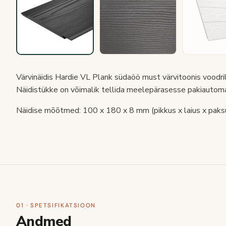
Värvinäidis Hardie VL Plank südaöö must värvitoonis voodril
Näidistükke on võimalik tellida meelepärasesse pakiautoma
Näidise mõõtmed: 100 x 180 x 8 mm (pikkus x laius x paks
01 · SPETSIFIKATSIOON
Andmed