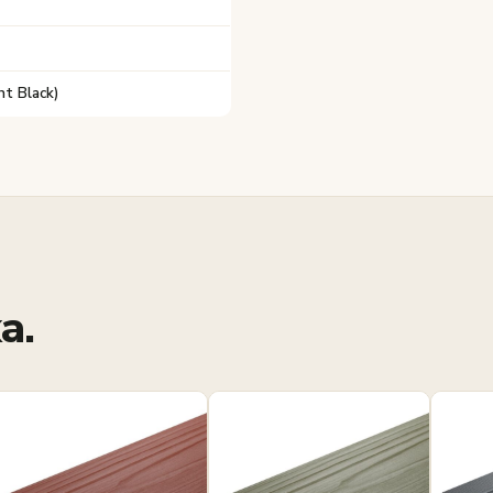
t Black)
a.