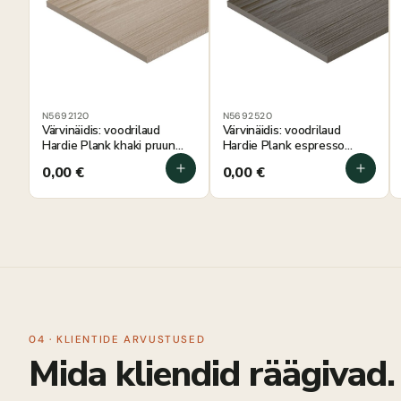
N5692120
N5692520
Värvinäidis: voodrilaud
Värvinäidis: voodrilaud
Hardie Plank khaki pruun
Hardie Plank espresso
100×180 mm
100×180 mm
0,00
€
0,00
€
04 · KLIENTIDE ARVUSTUSED
Mida kliendid räägivad.