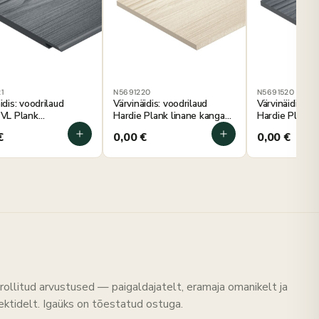
1
N5691220
N5691520
idis: voodrilaud
Värvinäidis: voodrilaud
Värvinäidis: vo
 VL Plank
Hardie Plank linane kangas
Hardie Plank a
siithall 100×180 mm
100×180 mm
100×180 mm
€
0,00
€
0,00
€
rollitud arvustused — paigaldajatelt, eramaja omanikelt ja
tektidelt. Igaüks on tõestatud ostuga.