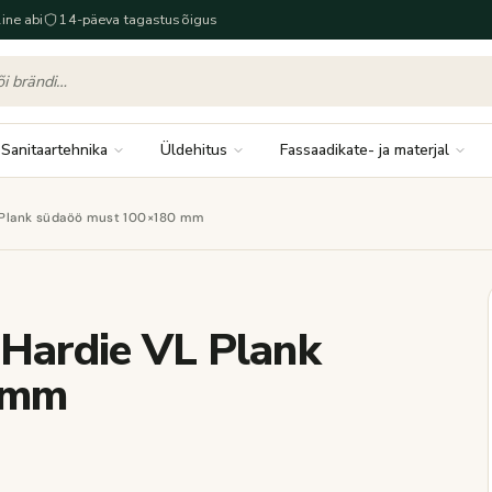
ine abi
14-päeva tagastusõigus
Sanitaartehnika
Üldehitus
Fassaadikate- ja materjal
VL Plank südaöö must 100×180 mm
d Hardie VL Plank
 mm