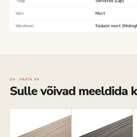
Tüüp
Servatud (Lap)
Värv
Must
Värvitoon
Südaöö must (Midnigh
04 · VAATA KA
Sulle võivad meeldida k