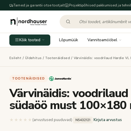
Tarned ja garantii otse tootjalt
Projektipõhised pakkumised ja tehnil
Kõik tooted
Lõpumüük
Vannitoamööbel
Esileht
/
Üldehitus
/
Tootenäidised
/ Värvinäidis: voodrilaud Hardie 
TOOTENÄIDISED
·
Värvinäidis: voodrilau
südaöö must 100×180
★★★★★
★★★★★
(arvustused puuduvad)
·
·
Kirjuta arvustus
N5432121