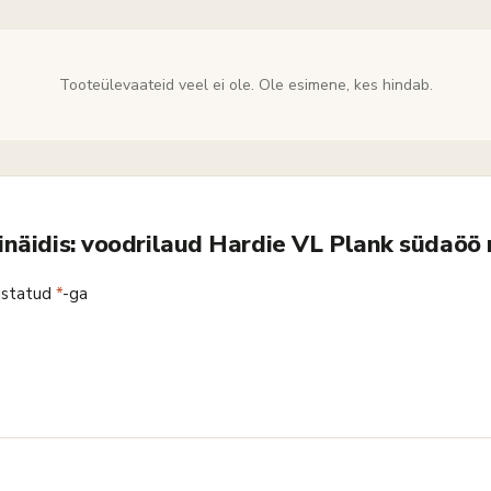
Tooteülevaateid veel ei ole. Ole esimene, kes hindab.
vinäidis: voodrilaud Hardie VL Plank südaö
istatud
*
-ga