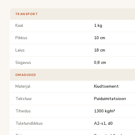
TRANSPORT
Kaal
1 kg
Pikkus
10 cm
Laius
18 cm
Sügavus
0,8 cm
OMADUSED
Materjal
Kiudtsement
Tekstuur
Puiduimitatsioon
Tihedus
1300 kg/m³
Tuletundlikkus
A2-s1, d0