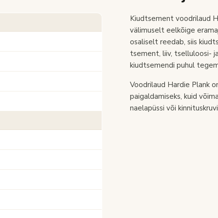
Kiudtsement voodrilaud H
välimuselt eelkõige eramaj
osaliselt reedab, siis kiu
tsement, liiv, tselluloosi- 
kiudtsemendi puhul tegemi
Voodrilaud Hardie Plank o
paigaldamiseks, kuid võimal
naelapüssi või kinnituskruvi