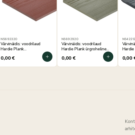
N5692320
N5692920
N542212
Värvinäidis: voodrilaud
Värvinäidis: voodrilaud
Värvinä
Hardie Plank
Hardie Plank ürgroheline
Hardie
traditsiooniline punane
100×180 mm
antrat
0,00
€
0,00
€
0,00
100×180 mm
Kont
arhi