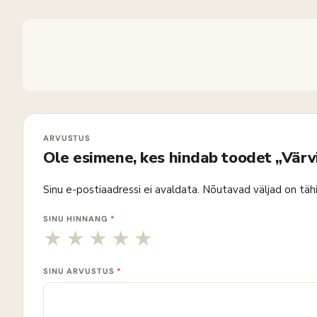
Ole esimene, kes hindab toodet „Vär
Sinu e-postiaadressi ei avaldata.
Nõutavad väljad on täh
SINU HINNANG
*
SINU ARVUSTUS
*