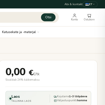
Abi & kontakt
ET
Otsi
Konto
Ostukorv
Katusekate ja -materjal
0,00
€
€/tk
Sisaldab 24% käibemaksu
Laos
Kojutarne
1–3 tööpäeva
Väljastuspunkti
homme
TALLINNA LAOS