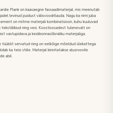
ardie Plank on kaasaegne fassaadimaterjal, mis meenutab
adel levinud puidust välisvoodrilauda. Nagu ka nimi juba
dtsement on mitme materjali kombinatsioon, kuhu kuuluvad
ja tekstiilikiud ning vesi. Koostisosadest tulenevalt on
st vastupidava ja keskkonnasõbraliku materjaliga.
n tüüblit servatud ning on eelkõige mõeldud ülekattega
dab ka teisi stiile. Materjal kinnitatakse alusroovile
de abil.