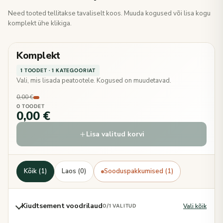
Need tooted tellitakse tavaliselt koos. Muuda kogused või lisa kogu
komplekt ühe klikiga.
Komplekt
1 TOODET · 1 KATEGOORIAT
Vali, mis lisada peatootele. Kogused on muudetavad.
0,00 €
0 TOODET
0,00 €
Lisa valitud korvi
Kõik (1)
Laos (0)
Sooduspakkumised (1)
Kiudtsement voodrilaud
Vali kõik
0
/1 VALITUD