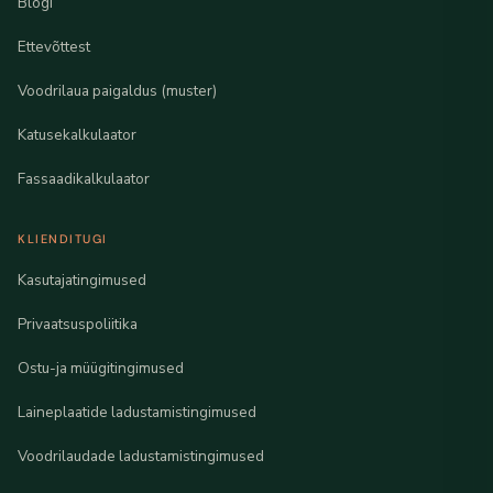
Blogi
Ettevõttest
Voodrilaua paigaldus (muster)
Katusekalkulaator
Fassaadikalkulaator
KLIENDITUGI
Kasutajatingimused
Privaatsuspoliitika
Ostu-ja müügitingimused
Laineplaatide ladustamistingimused
Voodrilaudade ladustamistingimused