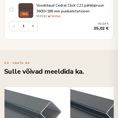
Voodrilaud Cedral Click C21 pähklipruun
3600×186 mm puiduimitatsioon
−15%
·
Tellitav
162582
41,19
€
−
+
35,02
€
04 · VAATA KA
Sulle võivad meeldida ka.