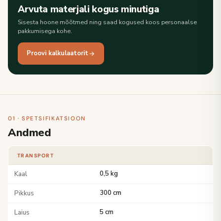
Arvuta materjali kogus minutiga
Sisesta hoone mõõtmed ning saad kogused koos personaalse
pakkumisega kohe.
Proovi kalkulaatorit
01 · SPETSIFIKATSIOON
Andmed
TRANSPORT
Kaal
0,5 kg
Pikkus
300 cm
Laius
5 cm