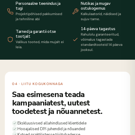
Personaalne teenindus ja
Nutikas ja mugav
tugi
ostukogemus
Projektipõhised pakkumised
Kalkulaatorid, näidised ja
ja tehniline abi
sujuv tarne.
14-päeva tagastus
Tarned ja garantii otse
Rahulolu garanteeritud,
tootjalt
võimalus tagastada
Valikus tooted, mida mujalt ei
standardtooteid 14 päeva
leia.
jooksul.
04 · LIITU KOGUKONNAGA
Saa esimesena teada
kampaaniatest, uutest
toodetest ja nõuannetest.
Ekskluusivsed allahindlused klientidele
Hooajalised DIY-juhendid ja nõuanded
Kutsed praktilistesse töötubadesse