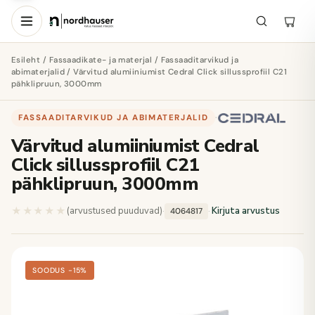
Esileht
/
Fassaadikate- ja materjal
/
Fassaaditarvikud ja
abimaterjalid
/ Värvitud alumiiniumist Cedral Click sillussprofiil C21
pähklipruun, 3000mm
FASSAADITARVIKUD JA ABIMATERJALID
·
Värvitud alumiiniumist Cedral
Click sillussprofiil C21
pähklipruun, 3000mm
★★★★★
★★★★★
(arvustused puuduvad)
·
·
Kirjuta arvustus
4064817
SOODUS −15%