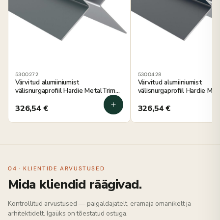
5300272
5300428
Värvitud alumiiniumist
Värvitud alumiiniumist
välisnurgaprofiil Hardie MetalTrim
välisnurgaprofiil Hardie Me
õhtu sinine 3000 mm, 5 tk
antratsiithall 3000 mm, 5 t
326,54
€
326,54
€
04 · KLIENTIDE ARVUSTUSED
Mida kliendid räägivad.
Kontrollitud arvustused — paigaldajatelt, eramaja omanikelt ja
arhitektidelt. Igaüks on tõestatud ostuga.