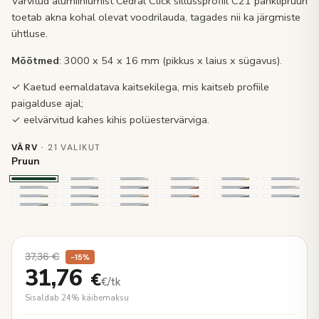
Värvitud alumiiniumist Cedral Click sillussprofiil C21 pähklipruun
toetab akna kohal olevat voodrilauda, tagades nii ka järgmiste
ühtluse.
Mõõtmed
: 3000 x 54 x 16 mm (pikkus x laius x sügavus).
✓ Kaetud eemaldatava kaitsekilega, mis kaitseb profiile
paigalduse ajal;
✓ eelvärvitud kahes kihis polüestervärviga.
VÄRV
· 21 VALIKUT
Pruun
37,36
€
−15%
31,76
€
€/tk
Sisaldab 24% käibemaksu