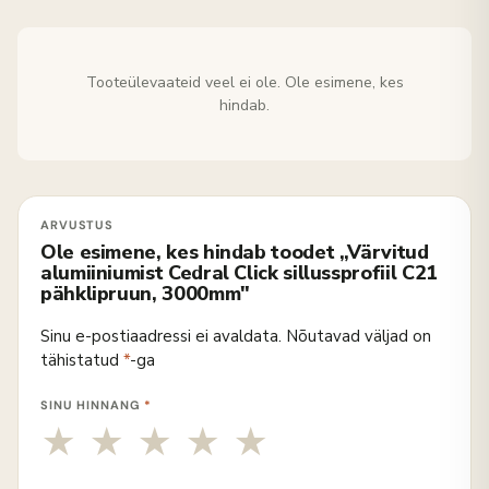
Tooteülevaateid veel ei ole. Ole esimene, kes
hindab.
Ole esimene, kes hindab toodet „Värvitud
alumiiniumist Cedral Click sillussprofiil C21
pähklipruun, 3000mm"
Sinu e-postiaadressi ei avaldata.
Nõutavad väljad on
tähistatud
*
-ga
SINU HINNANG
*