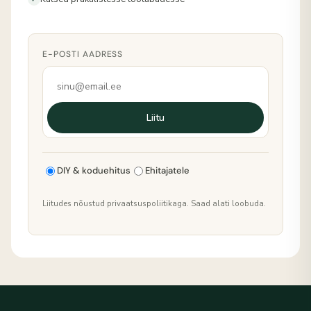
E-POSTI AADRESS
Liitu
DIY & koduehitus
Ehitajatele
Liitudes nõustud privaatsuspoliitikaga. Saad alati loobuda.