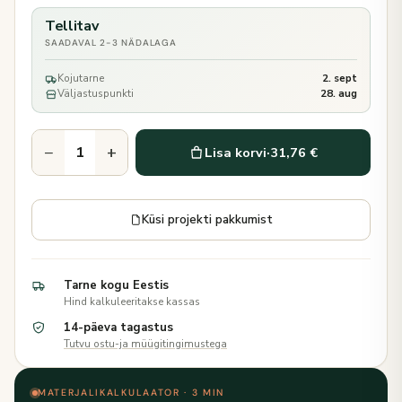
Tellitav
SAADAVAL 2-3 NÄDALAGA
Kojutarne
2. sept
Väljastuspunkti
28. aug
−
+
Lisa korvi
·
31,76 €
Küsi projekti pakkumist
Tarne kogu Eestis
Hind kalkuleeritakse kassas
14-päeva tagastus
Tutvu ostu-ja müügitingimustega
MATERJALIKALKULAATOR · 3 MIN