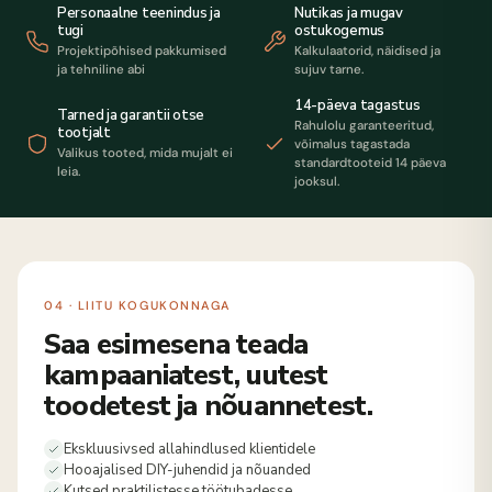
Personaalne teenindus ja
Nutikas ja mugav
tugi
ostukogemus
Projektipõhised pakkumised
Kalkulaatorid, näidised ja
ja tehniline abi
sujuv tarne.
14-päeva tagastus
Tarned ja garantii otse
Rahulolu garanteeritud,
tootjalt
võimalus tagastada
Valikus tooted, mida mujalt ei
standardtooteid 14 päeva
leia.
jooksul.
04 · LIITU KOGUKONNAGA
Saa esimesena teada
kampaaniatest, uutest
toodetest ja nõuannetest.
Ekskluusivsed allahindlused klientidele
Hooajalised DIY-juhendid ja nõuanded
Kutsed praktilistesse töötubadesse