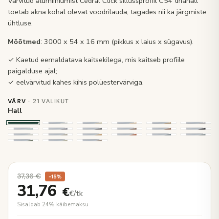
Värvitud alumiiniumist Cedral Click sillussprofiil C54 tinahall
toetab akna kohal olevat voodrilauda, tagades nii ka järgmiste
ühtluse.
Mõõtmed
: 3000 x 54 x 16 mm (pikkus x laius x sügavus).
✓ Kaetud eemaldatava kaitsekilega, mis kaitseb profiile
paigalduse ajal;
✓ eelvärvitud kahes kihis polüestervärviga.
VÄRV
· 21 VALIKUT
Hall
37,36
€
−15%
31,76
€
€/tk
Sisaldab 24% käibemaksu