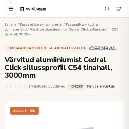
Esileht
/
Fassaadikate- ja materjal
/
Fassaaditarvikud ja
abimaterjalid
/ Värvitud alumiiniumist Cedral Click sillussprofiil C54
tinahall, 3000mm
FASSAADITARVIKUD JA ABIMATERJALID
·
Värvitud alumiiniumist Cedral
Click sillussprofiil C54 tinahall,
3000mm
★★★★★
★★★★★
(arvustused puuduvad)
·
·
Kirjuta arvustus
4042331
SOODUS −15%