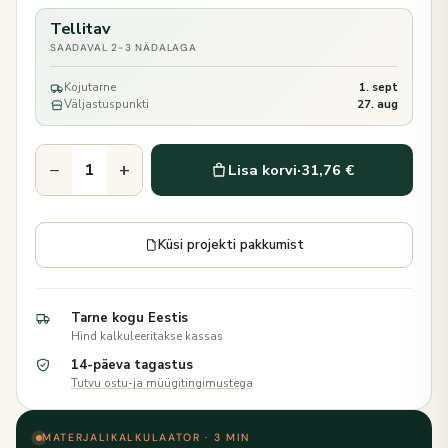
Tellitav
SAADAVAL 2-3 NÄDALAGA
Kojutarne
1. sept
Väljastuspunkti
27. aug
−
+
Lisa korvi
·
31,76 €
Küsi projekti pakkumist
Tarne kogu Eestis
Hind kalkuleeritakse kassas
14-päeva tagastus
Tutvu ostu-ja müügitingimustega
MATERJALIKALKULAATOR · 3 MIN