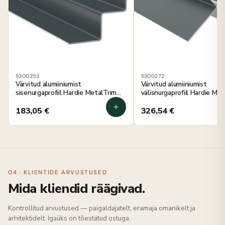
5300253
5300272
Värvitud alumiiniumist
Värvitud alumiiniumist
sisenurgaprofiil Hardie MetalTrim
välisnurgaprofiil Hardie Me
raudhall 3000 mm, 5 tk
õhtu sinine 3000 mm, 5 tk
183,05
€
326,54
€
04 · KLIENTIDE ARVUSTUSED
Mida kliendid räägivad.
Kontrollitud arvustused — paigaldajatelt, eramaja omanikelt ja
arhitektidelt. Igaüks on tõestatud ostuga.