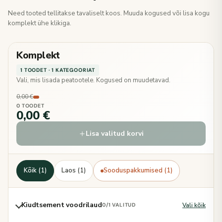
Need tooted tellitakse tavaliselt koos. Muuda kogused või lisa kogu
komplekt ühe klikiga.
Komplekt
1 TOODET · 1 KATEGOORIAT
Vali, mis lisada peatootele. Kogused on muudetavad.
0,00 €
0 TOODET
0,00 €
Lisa valitud korvi
Kõik (1)
Laos (1)
Sooduspakkumised (1)
Kiudtsement voodrilaud
Vali kõik
0
/1 VALITUD