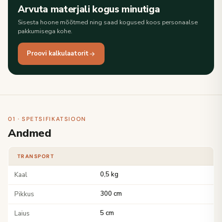
Arvuta materjali kogus minutiga
Sisesta hoone mõõtmed ning saad kogused koos personaalse
pakkumisega kohe.
Proovi kalkulaatorit
01 · SPETSIFIKATSIOON
Andmed
TRANSPORT
Kaal
0,5 kg
Pikkus
300 cm
Laius
5 cm