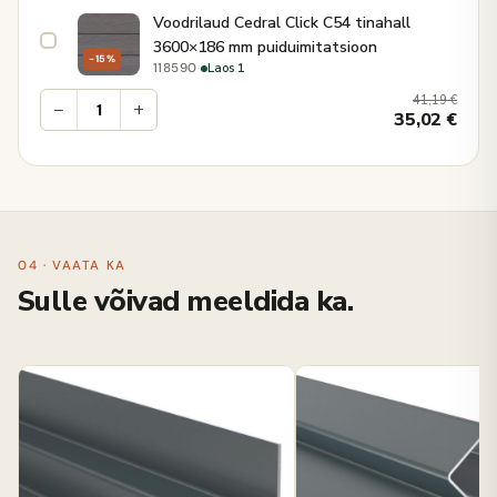
Voodrilaud Cedral Click C54 tinahall
3600×186 mm puiduimitatsioon
−15%
·
Laos 1
118590
41,19
€
−
+
35,02
€
04 · VAATA KA
Sulle võivad meeldida ka.