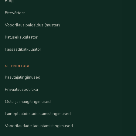
Blogi
Ettevõttest
Voodrilaua paigaldus (muster)
Katusekalkulaator
Fassaadikalkulaator
KLIENDITUGI
Kasutajatingimused
Privaatsuspoliitika
Ostu-ja müügitingimused
Laineplaatide ladustamistingimused
Voodrilaudade ladustamistingimused