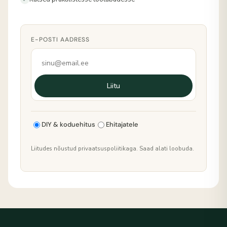
E-POSTI AADRESS
Liitu
DIY & koduehitus
Ehitajatele
Liitudes nõustud privaatsuspoliitikaga. Saad alati loobuda.