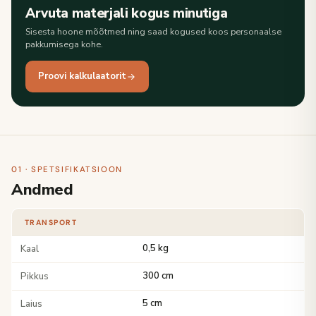
Arvuta materjali kogus minutiga
Sisesta hoone mõõtmed ning saad kogused koos personaalse
pakkumisega kohe.
Proovi kalkulaatorit
01 · SPETSIFIKATSIOON
Andmed
TRANSPORT
Kaal
0,5 kg
Pikkus
300 cm
Laius
5 cm