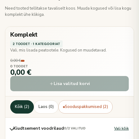
Need tooted tellitakse tavaliselt koos. Muuda kogused või lisa kogu
komplekt ühe klikiga.
Komplekt
2 TOODET · 1 KATEGOORIAT
Vali, mis lisada peatootele. Kogused on muudetavad.
0,00 €
0 TOODET
0,00 €
Lisa valitud korvi
Kõik (2)
Laos (0)
Sooduspakkumised (2)
Kiudtsement voodrilaud
Vali kõik
0
/2 VALITUD