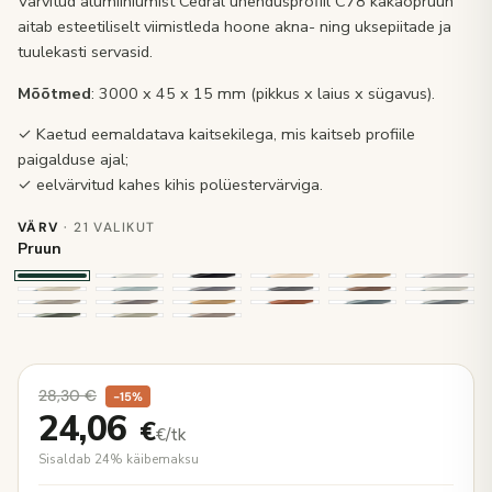
Värvitud alumiiniumist Cedral ühendusprofiil C78 kakaopruun
aitab esteetiliselt viimistleda hoone akna- ning uksepiitade ja
tuulekasti servasid.
Mõõtmed
: 3000 x 45 x 15 mm (pikkus x laius x sügavus).
✓ Kaetud eemaldatava kaitsekilega, mis kaitseb profiile
paigalduse ajal;
✓ eelvärvitud kahes kihis polüestervärviga.
VÄRV
· 21 VALIKUT
Pruun
28,30
€
−15%
24,06
€
€/tk
Sisaldab 24% käibemaksu