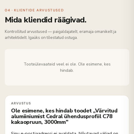
04 · KLIENTIDE ARVUSTUSED
Mida kliendid räägivad.
Kontrollitud arvustused — paigaldajatelt, eramaja omanikelt ja
arhitektidelt. Igaüks on tõestatud ostuga.
Tooteülevaateid veel ei ole. Ole esimene, kes
hindab.
Ole esimene, kes hindab toodet „Värvitud
alumiiniumist Cedral ühendusprofiil C78
kakaopruun, 3000mm"
Sinu e-postiaadressi ei avaldata.
Nõutavad väljad on