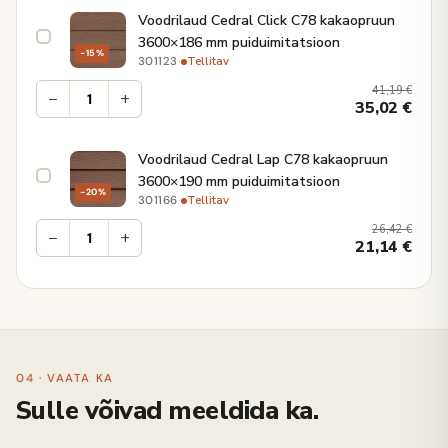
Voodrilaud Cedral Click C78 kakaopruun
3600×186 mm puiduimitatsioon
−15%
·
Tellitav
301123
41,19
€
−
+
35,02
€
Voodrilaud Cedral Lap C78 kakaopruun
3600×190 mm puiduimitatsioon
−20%
·
Tellitav
301166
26,42
€
−
+
21,14
€
04 · VAATA KA
Sulle võivad meeldida ka.