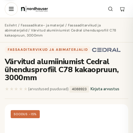
Esileht
/
Fassaadikate- ja materjal
/
Fassaaditarvikud ja
abimaterjalid
/ Värvitud alumiiniumist Cedral ühendusprofiil C78
kakaopruun, 3000mm
FASSAADITARVIKUD JA ABIMATERJALID
·
Värvitud alumiiniumist Cedral
ühendusprofiil C78 kakaopruun,
3000mm
★★★★★
★★★★★
(arvustused puuduvad)
·
·
Kirjuta arvustus
4088923
SOODUS −15%