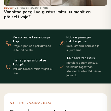
BLOGI
· 23. VEEBR 2026
· 5 MIN
Vannitoa peegli valgustus: mitu luumenit on
päriselt vaja?
Personaalne teenindus ja
Nutikas ja mugav
tugi
ostukogemus
Projektipõhised pakkumised
Kalkulaatorid, näidised ja
ja tehniline abi
sujuv tarne.
14-päeva tagastus
Tarned ja garantii otse
Rahulolu garanteeritud,
tootjalt
võimalus tagastada
Valikus tooted, mida mujalt ei
standardtooteid 14 päeva
leia.
jooksul.
04 · LIITU KOGUKONNAGA