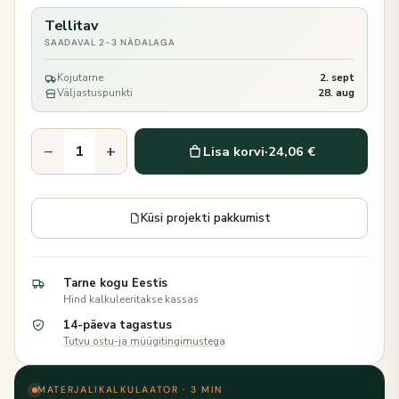
Tellitav
SAADAVAL 2-3 NÄDALAGA
Kojutarne
2. sept
Väljastuspunkti
28. aug
−
+
Lisa korvi
·
24,06 €
Küsi projekti pakkumist
Tarne kogu Eestis
Hind kalkuleeritakse kassas
14-päeva tagastus
Tutvu ostu-ja müügitingimustega
MATERJALIKALKULAATOR · 3 MIN