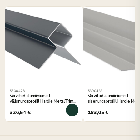
5300428
5300433
Värvitud alumiiniumist
Värvitud alumiiniumist
välisnurgaprofiil Hardie MetalTrim
sisenurgaprofiil Hardie Met
antratsiithall 3000 mm, 5 tk
pärlihall 3000 mm, 5 tk
326,54
€
183,05
€