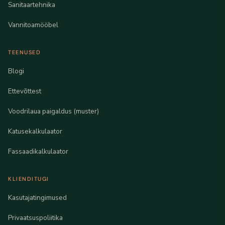
Sanitaartehnika
Vannitoamööbel
TEENUSED
Blogi
Ettevõttest
Voodrilaua paigaldus (muster)
Katusekalkulaator
Fassaadikalkulaator
KLIENDITUGI
Kasutajatingimused
Privaatsuspoliitika