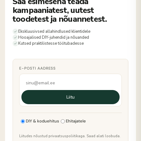
Saa esimesena teada
kampaaniatest, uutest
toodetest ja nõuannetest.
Ekskluusivsed allahindlused klientidele
Hooajalised DIY-juhendid ja nõuanded
Kutsed praktilistesse töötubadesse
E-POSTI AADRESS
Liitu
DIY & koduehitus
Ehitajatele
Liitudes nõustud privaatsuspoliitikaga. Saad alati loobuda.