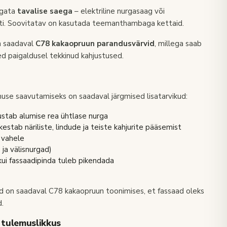
igata
tavalise saega
– elektriline nurgasaag või
sti. Soovitatav on kasutada teemanthambaga kettaid.
n saadaval
C78 kakaopruun parandusvärvid
, millega saab
ed paigaldusel tekkinud kahjustused.
use saavutamiseks on saadaval järgmised lisatarvikud:
ustab alumise rea ühtlase nurga
kestab näriliste, lindude ja teiste kahjurite pääsemist
 vahele
 ja välisnurgad)
kui fassaadipinda tuleb pikendada
ud on saadaval C78 kakaopruun toonimises, et fassaad oleks
d.
e tulemuslikkus