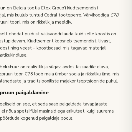
uun
on Belgia tootja Etex Group'i kiudtsemendist
jal, mis kuulub tuntud Cedral tooteperre. Värvikoodiga
C78
uni tooni, mis on rikkalik ja meeldiv.
uselt ehedat
puidust välisvoodrilauda
, kuid selle koostis on
vastupidavam. Kiudtsement koosneb tsemendist, liivast,
ududest ning veest – koostisosad, mis tagavad materjali
stikukindluse.
 tekstuur
on realistlik ja sügav, andes fassaadile elava,
opruun toon C78 loob maja ümber sooja ja rikkaliku ilme, mis
lähedaste ja traditsiooniliste majakontseptsioonide puhul.
opruun paigaldamine
 eeliseid on see, et seda saab paigaldada tavapäraste
ei nõua spetsiifilisi masinaid ega erikutset, kuigi suurema
i pöörduda kogenud paigaldaja poole.