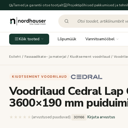
Tarned ja garantii otse tootjalt
Projektipõhised pakkumised ja tehnil
Kõik tooted
Lõpumüük
Vannitoamööbel
Esileht
/
Fassaadikate- ja materjal
/
Kiudtsement voodrilaud
/ Voodril
KIUDTSEMENT VOODRILAUD
·
Voodrilaud Cedral Lap
3600×190 mm puiduimi
★★★★★
★★★★★
(arvustused puuduvad)
·
·
Kirjuta arvustus
301166