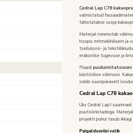
Cedral Lap C78 kakaopr
valmistatud fassaadimater
tähistatakse sooja kakaopru
Materjal meenutab välim
hoopis mitmekihilisem ja 
tselluloosi- ja tekstiiliki
erakordse tugevuse ja ilma
Plaadi
puiduimitatsiooni
käsitöölise välimuse. Kaka
sobib suurepäraselt loodus
Cedral Lap C78 kaka
Üks Cedral Lap'i suurimaid
puutööriistadega. Materjal 
projekti puhul tasub ikkag
Paigaldusviisi valik