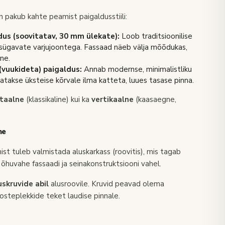
 pakub kahte peamist paigaldusstiili:
us (soovitatav, 30 mm ülekate):
Loob traditsioonilise
 sügavate varjujoontega. Fassaad näeb välja mõõdukas,
ne.
vuukideta) paigaldus:
Annab modernse, minimalistliku
datakse üksteise kõrvale ilma katteta, luues tasase pinna.
ntaalne
(klassikaline) kui ka
vertikaalne
(kaasaegne,
ne
st tuleb valmistada aluskarkass (roovitis), mis tagab
õhuvahe fassaadi ja seinakonstruktsiooni vahel.
uskruvide abil
alusroovile. Kruvid peavad olema
osteplekkide teket laudise pinnale.