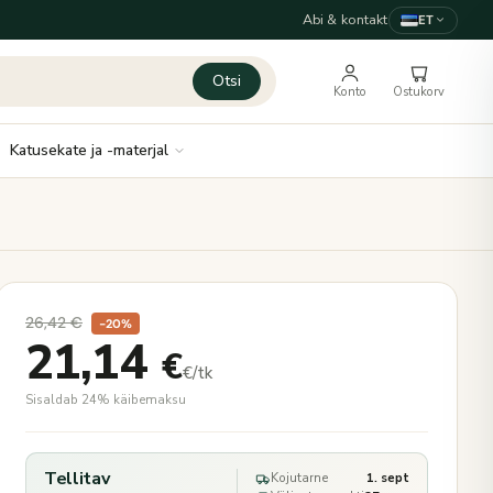
Abi & kontakt
ET
Otsi
Konto
Ostukorv
Katusekate ja -materjal
26,42
€
−20%
21,14
€
€/tk
Sisaldab 24% käibemaksu
Tellitav
Kojutarne
1. sept