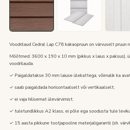
Voodrilaud Cedral Lap C78 kakaopruun on värvuselt pruun nin
Mõõtmed: 3600 x 190 x 10 mm (pikkus x laius x paksus), üh
voodrilauda.
✓ Paigaldatakse 30 mm laiuse ülekattega, võimalik ka ava
✓ saab paigaldada horisontaalselt või vertikaalselt;
✓ ei vaja hilisemat ülevärvimist;
✓ tuletundlikkus A2 klass, ei põle ega soodusta tule leviku
✓ 15 aasta pikkune tootjapoolne materjaligarantii (sh. värvil