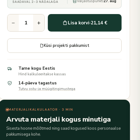
Väljastuspunkti
27. aug
SAADAVAL 2-3 NÄDALAGA
−
+
Lisa korvi
·
21,14 €
Küsi projekti pakkumist
Tarne kogu Eestis
Hind kalkuleeritakse kassas
14-päeva tagastus
Tutvu ostu-ja müügitingimustega
MATERJALIKALKULAATOR · 3 MIN
Arvuta materjali kogus minutiga
Sisesta hoone mõõtmed ning saad kogused koos personaalse
pakkumisega kohe.