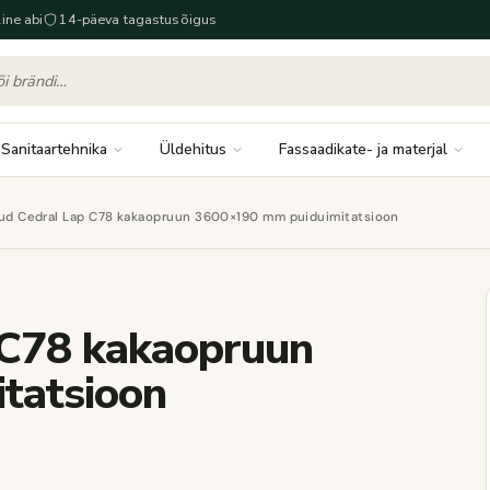
ine abi
14-päeva tagastusõigus
Sanitaartehnika
Üldehitus
Fassaadikate- ja materjal
aud Cedral Lap C78 kakaopruun 3600×190 mm puiduimitatsioon
 C78 kakaopruun
tatsioon