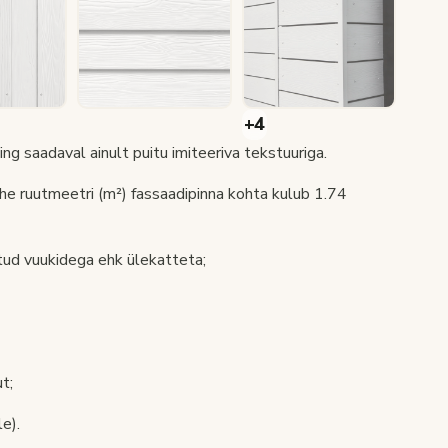
g saadaval ainult puitu imiteeriva tekstuuriga.
e ruutmeetri (m²) fassaadipinna kohta kulub 1.74
tud vuukidega ehk ülekatteta;
t;
e).