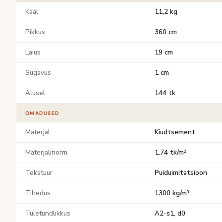
Kaal
11,2 kg
Pikkus
360 cm
Laius
19 cm
Sügavus
1 cm
Alusel
144 tk
OMADUSED
Materjal
Kiudtsement
Materjalinorm
1.74 tk/m²
Tekstuur
Puiduimitatsioon
Tihedus
1300 kg/m³
Tuletundlikkus
A2-s1, d0