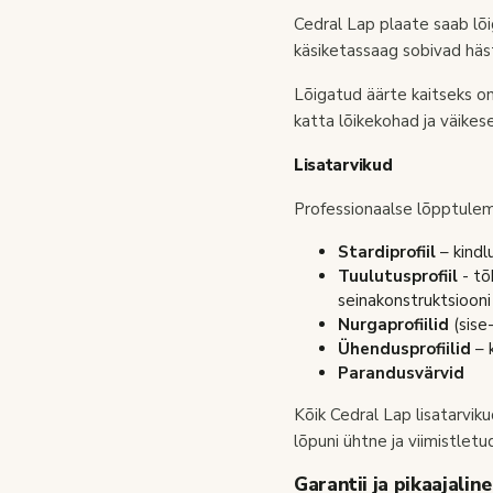
Cedral Lap plaate saab lõ
käsiketassaag sobivad hä
Lõigatud äärte kaitseks o
katta lõikekohad ja väikes
Lisatarvikud
Professionaalse lõpptulem
Stardiprofiil
– kindl
Tuulutusprofiil
- tõ
seinakonstruktsiooni
Nurgaprofiilid
(sise-
Ühendusprofiilid
– 
Parandusvärvid
Kõik Cedral Lap lisatarvik
lõpuni ühtne ja viimistletu
Garantii ja pikaajalin