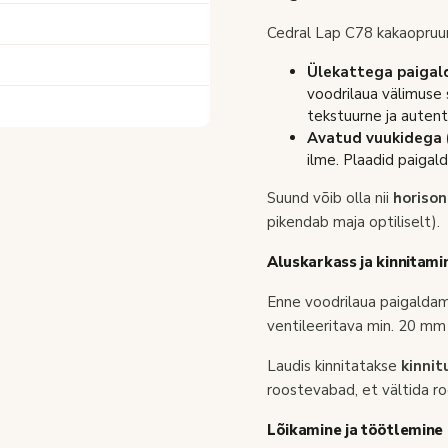
Cedral Lap C78 kakaopruun
Ülekattega paigald
voodrilaua välimuse
tekstuurne ja autent
Avatud vuukidega (
ilme. Plaadid paigal
Suund võib olla nii
horiso
pikendab maja optiliselt).
Aluskarkass ja kinnitami
Enne voodrilaua paigaldami
ventileeritava min. 20 mm 
Laudis kinnitatakse
kinnit
roostevabad, et vältida ro
Lõikamine ja töötlemine