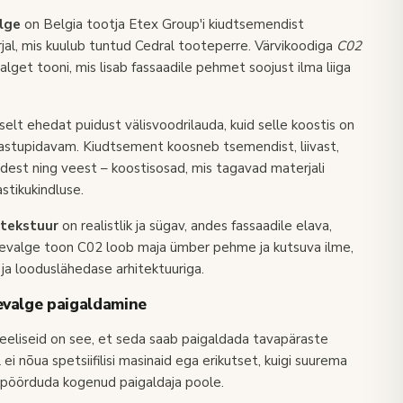
alge
on Belgia tootja Etex Group'i kiudtsemendist
jal, mis kuulub tuntud Cedral tooteperre. Värvikoodiga
C02
alget tooni, mis lisab fassaadile pehmet soojust ilma liiga
uselt ehedat
puidust välisvoodrilauda
, kuid selle koostis on
vastupidavam. Kiudtsement koosneb tsemendist, liivast,
ududest ning veest – koostisosad, mis tagavad materjali
stikukindluse.
 tekstuur
on realistlik ja sügav, andes fassaadile elava,
iljevalge toon C02 loob maja ümber pehme ja kutsuva ilme,
e ja looduslähedase arhitektuuriga.
evalge paigaldamine
 eeliseid on see, et seda saab paigaldada tavapäraste
ei nõua spetsiifilisi masinaid ega erikutset, kuigi suurema
i pöörduda kogenud paigaldaja poole.