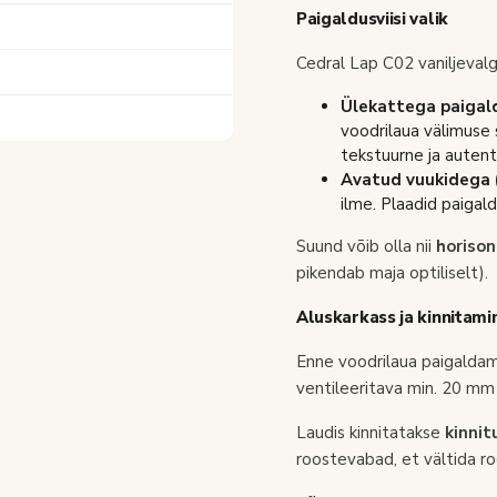
Paigaldusviisi valik
Cedral Lap C02 vaniljevalg
Ülekattega paigald
voodrilaua välimuse
tekstuurne ja autent
Avatud vuukidega (
ilme. Plaadid paigal
Suund võib olla nii
horiso
pikendab maja optiliselt).
Aluskarkass ja kinnitami
Enne voodrilaua paigaldami
ventileeritava min. 20 mm 
Laudis kinnitatakse
kinnit
roostevabad, et vältida ro