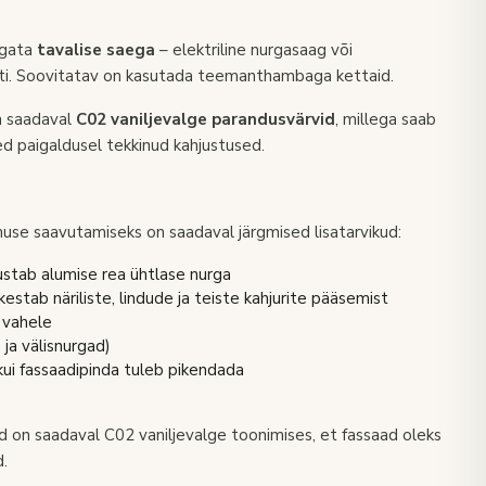
igata
tavalise saega
– elektriline nurgasaag või
sti. Soovitatav on kasutada teemanthambaga kettaid.
n saadaval
C02 vaniljevalge parandusvärvid
, millega saab
ed paigaldusel tekkinud kahjustused.
use saavutamiseks on saadaval järgmised lisatarvikud:
ustab alumise rea ühtlase nurga
kestab näriliste, lindude ja teiste kahjurite pääsemist
 vahele
 ja välisnurgad)
kui fassaadipinda tuleb pikendada
ud on saadaval C02 vaniljevalge toonimises, et fassaad oleks
d.