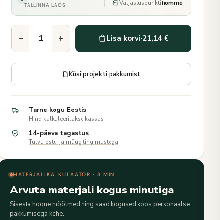
Väljastuspunkti
homme
TALLINNA LAOS
−
+
Lisa korvi
·
21,14 €
Küsi projekti pakkumist
Tarne kogu Eestis
Hind kalkuleeritakse kassas
14-päeva tagastus
Tutvu ostu-ja müügitingimustega
MATERJALIKALKULAATOR · 3 MIN
Arvuta materjali kogus minutiga
Sisesta hoone mõõtmed ning saad kogused koos personaalse
pakkumisega kohe.