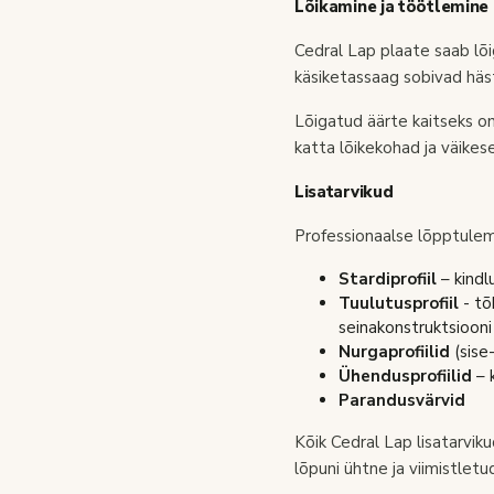
Lõikamine ja töötlemine
Cedral Lap plaate saab lõ
käsiketassaag sobivad hä
Lõigatud äärte kaitseks o
katta lõikekohad ja väikes
Lisatarvikud
Professionaalse lõpptulem
Stardiprofiil
– kindl
Tuulutusprofiil
- tõ
seinakonstruktsiooni
Nurgaprofiilid
(sise-
Ühendusprofiilid
– 
Parandusvärvid
Kõik Cedral Lap lisatarvik
lõpuni ühtne ja viimistletu