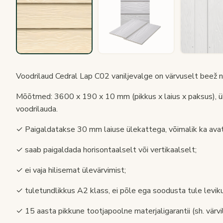
Voodrilaud Cedral Lap C02 vaniljevalge on värvuselt beež ni
Mõõtmed: 3600 x 190 x 10 mm (pikkus x laius x paksus), üh
voodrilauda.
✓ Paigaldatakse 30 mm laiuse ülekattega, võimalik ka ava
✓ saab paigaldada horisontaalselt või vertikaalselt;
✓ ei vaja hilisemat ülevärvimist;
✓ tuletundlikkus A2 klass, ei põle ega soodusta tule leviku
✓ 15 aasta pikkune tootjapoolne materjaligarantii (sh. värvil