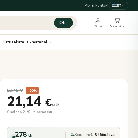
Abi & kontakt
ET
Otsi
Konto
Ostukorv
Katusekate ja -materjal
26,42
€
−20%
21,14
€
€/tk
Sisaldab 24% käibemaksu
278
Kojutarne
1–3 tööpäeva
tk