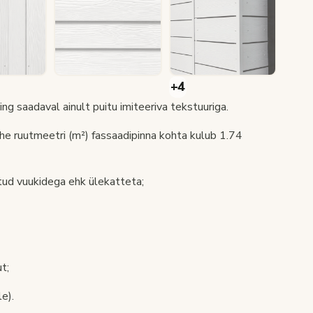
ng saadaval ainult puitu imiteeriva tekstuuriga.
e ruutmeetri (m²) fassaadipinna kohta kulub 1.74
tud vuukidega ehk ülekatteta;
t;
e).