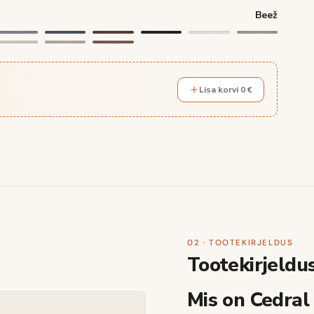
Beež
Lisa korvi 0 €
02 · TOOTEKIRJELDUS
Tootekirjeldu
Mis on Cedral