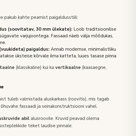
e pakub kahte peamist paigaldusstiili:
us (soovitatav, 30 mm ülekate):
Loob traditsioonilise
 sügavate varjujoontega. Fassaad näeb välja mõõdukas,
ne.
vuukideta) paigaldus:
Annab modernse, minimalistliku
datakse üksteise kõrvale ilma katteta, luues tasase pinna.
ntaalne
(klassikaline) kui ka
vertikaalne
(kaasaegne,
ne
st tuleb valmistada aluskarkass (roovitis), mis tagab
õhuvahe fassaadi ja seinakonstruktsiooni vahel.
uskruvide abil
alusroovile. Kruvid peavad olema
osteplekkide teket laudise pinnale.