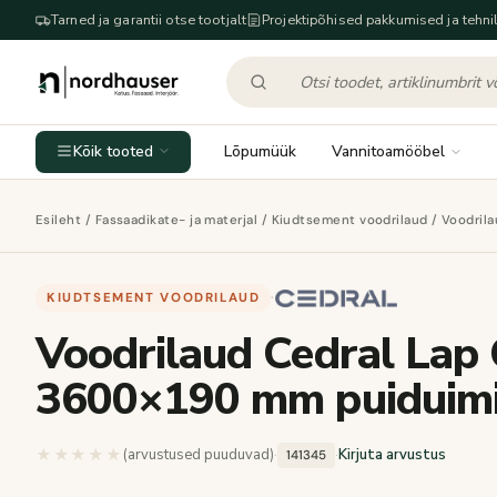
Tarned ja garantii otse tootjalt
Projektipõhised pakkumised ja tehnil
Kõik tooted
Lõpumüük
Vannitoamööbel
Esileht
/
Fassaadikate- ja materjal
/
Kiudtsement voodrilaud
/ Voodril
KIUDTSEMENT VOODRILAUD
·
Voodrilaud Cedral Lap 
3600×190 mm puiduimi
★★★★★
★★★★★
(arvustused puuduvad)
·
·
Kirjuta arvustus
141345