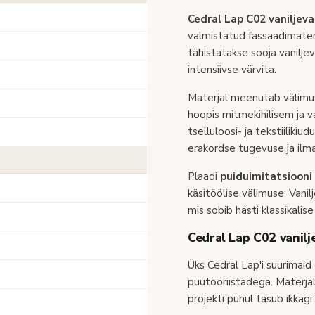
Cedral Lap C02 vaniljev
valmistatud fassaadimater
tähistatakse sooja vaniljev
intensiivse värvita.
Materjal meenutab välim
hoopis mitmekihilisem ja 
tselluloosi- ja tekstiiliki
erakordse tugevuse ja ilma
Plaadi
puiduimitatsiooni
käsitöölise välimuse. Van
mis sobib hästi klassikalis
Cedral Lap C02 vanilj
Üks Cedral Lap'i suurimaid
puutööriistadega. Materjal 
projekti puhul tasub ikkag