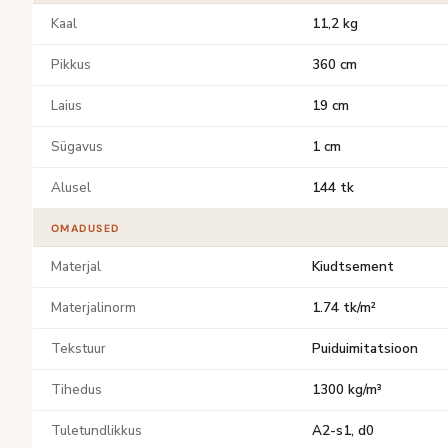
Kaal
11,2 kg
Pikkus
360 cm
Laius
19 cm
Sügavus
1 cm
Alusel
144 tk
OMADUSED
Materjal
Kiudtsement
Materjalinorm
1.74 tk/m²
Tekstuur
Puiduimitatsioon
Tihedus
1300 kg/m³
Tuletundlikkus
A2-s1, d0