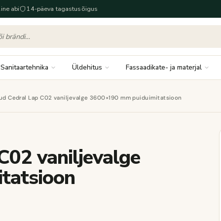
ine abi
14-päeva tagastusõigus
Sanitaartehnika
Üldehitus
Fassaadikate- ja materjal
aud Cedral Lap C02 vaniljevalge 3600×190 mm puiduimitatsioon
C02 vaniljevalge
tatsioon