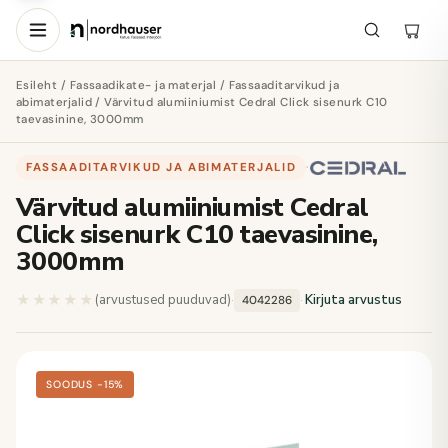
Esileht
/
Fassaadikate- ja materjal
/
Fassaaditarvikud ja
abimaterjalid
/ Värvitud alumiiniumist Cedral Click sisenurk C10
taevasinine, 3000mm
FASSAADITARVIKUD JA ABIMATERJALID
·
Värvitud alumiiniumist Cedral
Click sisenurk C10 taevasinine,
3000mm
★★★★★
★★★★★
(arvustused puuduvad)
·
·
Kirjuta arvustus
4042286
SOODUS −15%