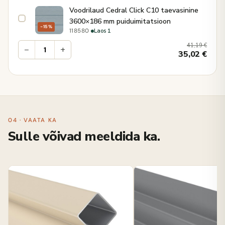
Voodrilaud Cedral Click C10 taevasinine
3600×186 mm puiduimitatsioon
−15%
·
Laos 1
118580
41,19
€
−
+
35,02
€
04 · VAATA KA
Sulle võivad meeldida ka.