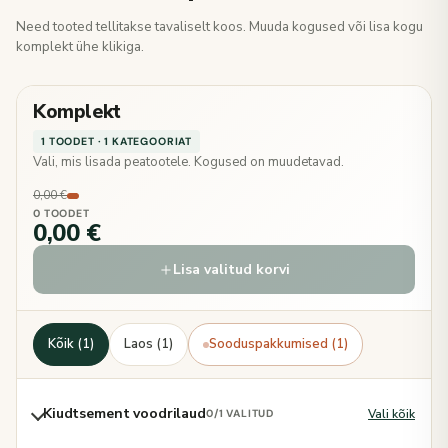
Need tooted tellitakse tavaliselt koos. Muuda kogused või lisa kogu
komplekt ühe klikiga.
Komplekt
1 TOODET · 1 KATEGOORIAT
Vali, mis lisada peatootele. Kogused on muudetavad.
0,00 €
0 TOODET
0,00 €
Lisa valitud korvi
Kõik (1)
Laos (1)
Sooduspakkumised (1)
Kiudtsement voodrilaud
Vali kõik
0
/1 VALITUD