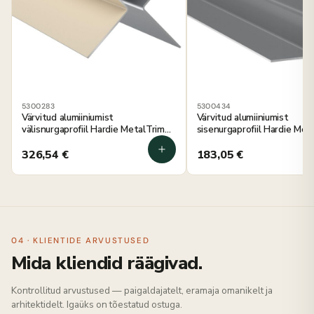
5300283
5300434
Värvitud alumiiniumist
Värvitud alumiiniumist
välisnurgaprofiil Hardie MetalTrim
sisenurgaprofiil Hardie Met
linane kangas 3000 mm, 5 tk
kiltkivihall 3000 mm, 5 tk
326,54
€
183,05
€
04 · KLIENTIDE ARVUSTUSED
Mida kliendid räägivad.
Kontrollitud arvustused — paigaldajatelt, eramaja omanikelt ja
arhitektidelt. Igaüks on tõestatud ostuga.