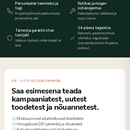
Personaalne teenindus ja
Nutikas ja mugav
tugi
ostukogemus
Projektipõhised pakkumised
Kalkulaatorid, näidised ja
ja tehniline abi
sujuv tarne.
14-päeva tagastus
Tarned ja garantii otse
Rahulolu garanteeritud,
tootjalt
võimalus tagastada
Valikus tooted, mida mujalt ei
standardtooteid 14 päeva
leia.
jooksul.
04 · LIITU KOGUKONNAGA
Saa esimesena teada
kampaaniatest, uutest
toodetest ja nõuannetest.
Ekskluusivsed allahindlused klientidele
Hooajalised DIY-juhendid ja nõuanded
Kutsed praktilistesse töötubadesse