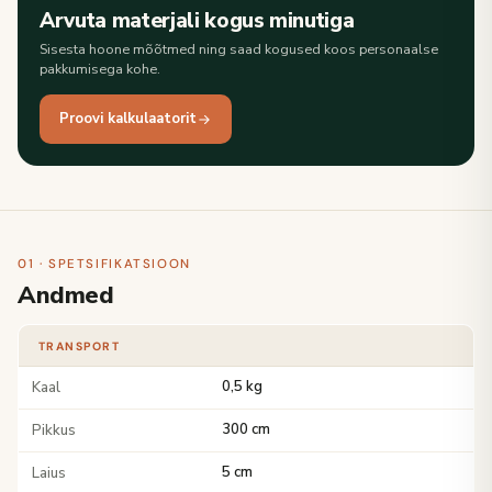
Arvuta materjali kogus minutiga
Sisesta hoone mõõtmed ning saad kogused koos personaalse
pakkumisega kohe.
Proovi kalkulaatorit
01 · SPETSIFIKATSIOON
Andmed
TRANSPORT
Kaal
0,5 kg
Pikkus
300 cm
Laius
5 cm