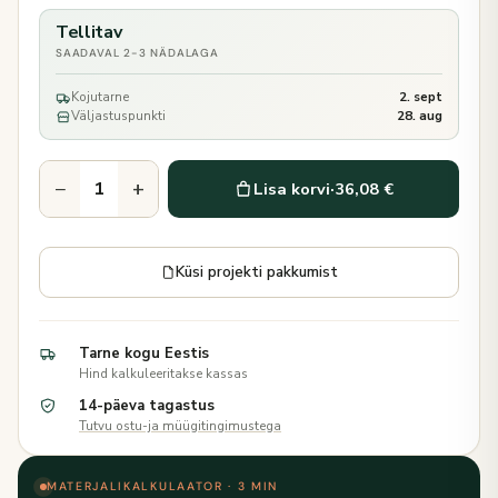
Tellitav
SAADAVAL 2-3 NÄDALAGA
Kojutarne
2. sept
Väljastuspunkti
28. aug
−
+
Lisa korvi
·
36,08 €
Küsi projekti pakkumist
Tarne kogu Eestis
Hind kalkuleeritakse kassas
14-päeva tagastus
Tutvu ostu-ja müügitingimustega
MATERJALIKALKULAATOR · 3 MIN