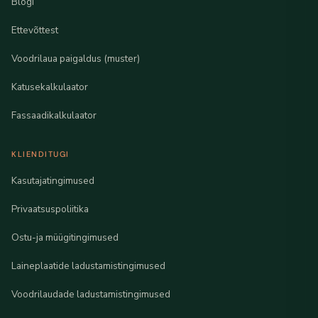
Blogi
Ettevõttest
Voodrilaua paigaldus (muster)
Katusekalkulaator
Fassaadikalkulaator
KLIENDITUGI
Kasutajatingimused
Privaatsuspoliitika
Ostu-ja müügitingimused
Laineplaatide ladustamistingimused
Voodrilaudade ladustamistingimused