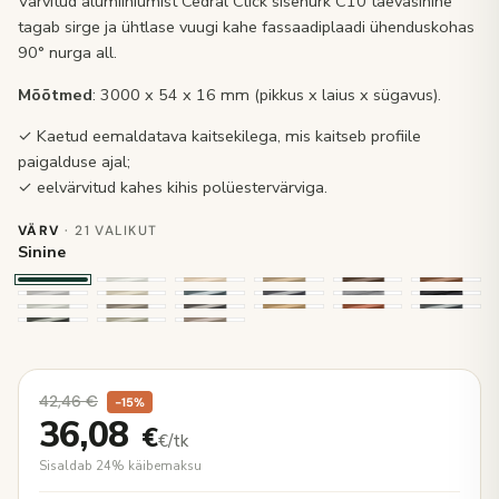
Värvitud alumiiniumist Cedral Click sisenurk C10 taevasinine
tagab sirge ja ühtlase vuugi kahe fassaadiplaadi ühenduskohas
90° nurga all.
Mõõtmed
: 3000 x 54 x 16 mm (pikkus x laius x sügavus).
✓ Kaetud eemaldatava kaitsekilega, mis kaitseb profiile
paigalduse ajal;
✓ eelvärvitud kahes kihis polüestervärviga.
VÄRV
· 21 VALIKUT
Sinine
42,46
€
−15%
36,08
€
€/tk
Sisaldab 24% käibemaksu