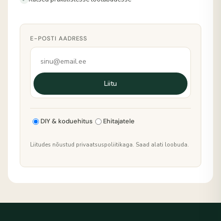
E-POSTI AADRESS
Liitu
DIY & koduehitus
Ehitajatele
Liitudes nõustud privaatsuspoliitikaga. Saad alati loobuda.