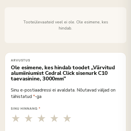
Tooteülevaateid veel ei ole. Ole esimene, kes
hindab.
Ole esimene, kes hindab toodet „Värvitud
alumiiniumist Cedral Click sisenurk C10
taevasinine, 3000mm"
Sinu e-postiaadressi ei avaldata.
Nõutavad väljad on
tähistatud
*
-ga
SINU HINNANG
*