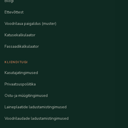
Blogi
Ettevõttest
Voodrilaua paigaldus (muster)
Katusekalkulaator
Fassaadikalkulaator
KLIENDITUGI
Kasutajatingimused
Privaatsuspoliitika
Ostu-ja müügitingimused
Laineplaatide ladustamistingimused
Voodrilaudade ladustamistingimused