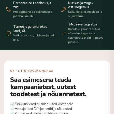
Personaalne teenindus ja
Nutikas ja mugav
tugi
ostukogemus
Projektipõhised pakkumised
Kalkulaatorid, näidised ja
ja tehniline abi
sujuv tarne.
14-päeva tagastus
Tarned ja garantii otse
Rahulolu garanteeritud,
tootjalt
võimalus tagastada
Valikus tooted, mida mujalt ei
standardtooteid 14 päeva
leia.
jooksul.
04 · LIITU KOGUKONNAGA
Saa esimesena teada
kampaaniatest, uutest
toodetest ja nõuannetest.
Ekskluusivsed allahindlused klientidele
Hooajalised DIY-juhendid ja nõuanded
Kutsed praktilistesse töötubadesse