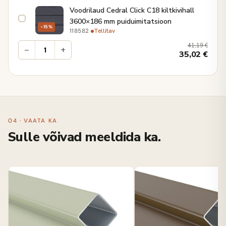
Voodrilaud Cedral Click C18 kiltkivihall
3600×186 mm puiduimitatsioon
−15%
·
Tellitav
118582
41,19
€
−
+
35,02
€
04 · VAATA KA
Sulle võivad meeldida ka.