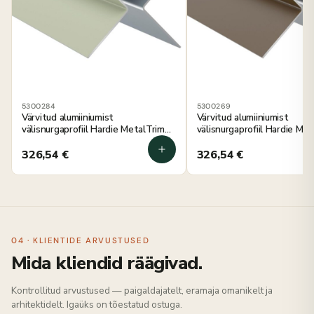
5300284
5300269
Värvitud alumiiniumist
Värvitud alumiiniumist
välisnurgaprofiil Hardie MetalTrim
välisnurgaprofiil Hardie Me
õrn roheline 3000 mm, 5 tk
kastanipruun 3000 mm, 5 t
326,54
€
326,54
€
04 · KLIENTIDE ARVUSTUSED
Mida kliendid räägivad.
Kontrollitud arvustused — paigaldajatelt, eramaja omanikelt ja
arhitektidelt. Igaüks on tõestatud ostuga.