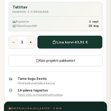
Tellitav
SAADAVAL 2-3 NÄDALAGA
Kojutarne
2. sept
Väljastuspunkti
28. aug
−
+
Lisa korvi
·
43,91 €
Küsi projekti pakkumist
Tarne kogu Eestis
Hind kalkuleeritakse kassas
14-päeva tagastus
Tutvu ostu-ja müügitingimustega
MATERJALIKALKULAATOR · 3 MIN