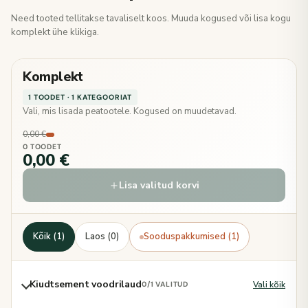
Need tooted tellitakse tavaliselt koos. Muuda kogused või lisa kogu
komplekt ühe klikiga.
Komplekt
1 TOODET · 1 KATEGOORIAT
Vali, mis lisada peatootele. Kogused on muudetavad.
0,00 €
0 TOODET
0,00 €
Lisa valitud korvi
Kõik (1)
Laos (0)
Sooduspakkumised (1)
Kiudtsement voodrilaud
Vali kõik
0
/1 VALITUD