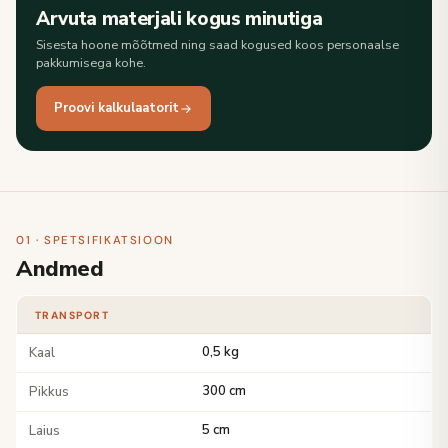
Arvuta materjali kogus minutiga
Sisesta hoone mõõtmed ning saad kogused koos personaalse
pakkumisega kohe.
Proovi kalkulaatorit
01 · SPETSIFIKATSIOON
Andmed
TRANSPORT
Kaal
0,5 kg
Pikkus
300 cm
Laius
5 cm