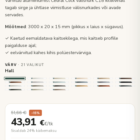
Värvitud alumiiniumist Cedral Click välisnurk C18 kiltkivihall
tagab sirge ja ühtlase viimistluse välisnurkades või avade
servades.
Mõõtmed
: 3000 x 20 x 15 mm (pikkus x laius x sügavus).
✓ Kaetud eemaldatava kaitsekilega, mis kaitseb profiile
paigalduse ajal;
✓ eelvärvitud kahes kihis polüestervärviga.
VÄRV
· 21 VALIKUT
Hall
51,66
€
−15%
43,91
€
€/tk
Sisaldab 24% käibemaksu