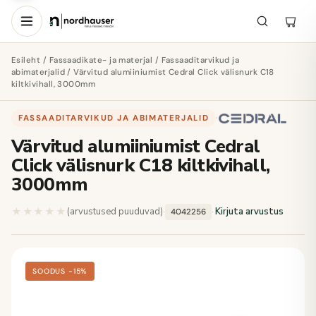
Esileht
/
Fassaadikate- ja materjal
/
Fassaaditarvikud ja
abimaterjalid
/ Värvitud alumiiniumist Cedral Click välisnurk C18
kiltkivihall, 3000mm
FASSAADITARVIKUD JA ABIMATERJALID
·
Värvitud alumiiniumist Cedral
Click välisnurk C18 kiltkivihall,
3000mm
★★★★★
★★★★★
(arvustused puuduvad)
·
·
Kirjuta arvustus
4042256
SOODUS −15%