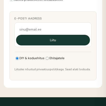
E-POSTI AADRESS
Liitu
DIY & koduehitus
Ehitajatele
Liitudes nõustud privaatsuspoliitikaga. Saad alati loobuda.