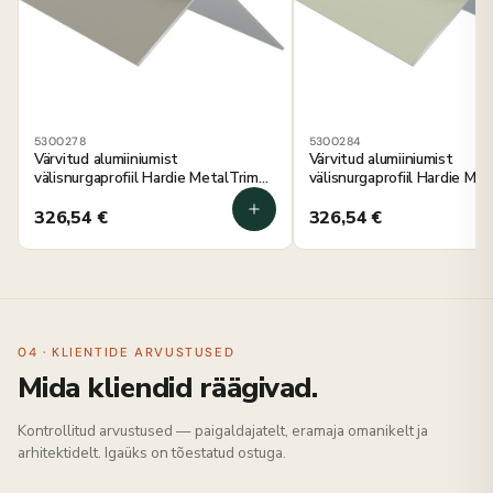
5300278
5300284
Värvitud alumiiniumist
Värvitud alumiiniumist
välisnurgaprofiil Hardie MetalTrim
välisnurgaprofiil Hardie Me
mineraal roheline 3000 mm, 5 tk
õrn roheline 3000 mm, 5 tk
326,54
€
326,54
€
04 · KLIENTIDE ARVUSTUSED
Mida kliendid räägivad.
Kontrollitud arvustused — paigaldajatelt, eramaja omanikelt ja
arhitektidelt. Igaüks on tõestatud ostuga.