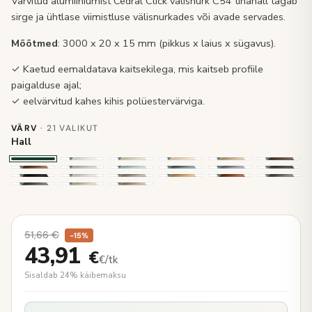
Värvitud alumiiniumist Cedral Click välisnurk C54 tinahall tagab
sirge ja ühtlase viimistluse välisnurkades või avade servades.
Mõõtmed
: 3000 x 20 x 15 mm (pikkus x laius x sügavus).
✓ Kaetud eemaldatava kaitsekilega, mis kaitseb profiile
paigalduse ajal;
✓ eelvärvitud kahes kihis polüestervärviga.
VÄRV
· 21 VALIKUT
Hall
51,66
€
−15%
43,91
€
€/tk
Sisaldab 24% käibemaksu