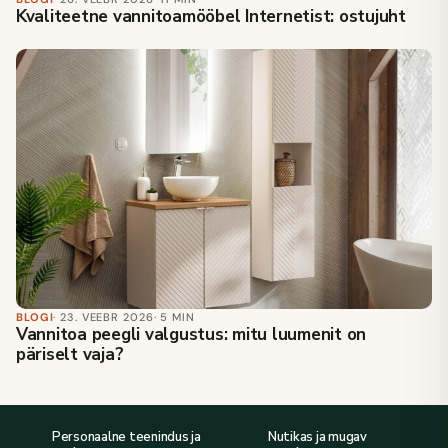
Kvaliteetne vannitoamööbel Internetist: ostujuht
BLOGI
· 23. VEEBR 2026
· 5 MIN
Vannitoa peegli valgustus: mitu luumenit on
päriselt vaja?
Personaalne teenindus ja
Nutikas ja mugav