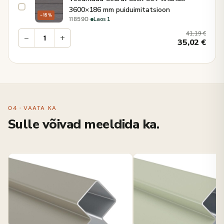
3600×186 mm puiduimitatsioon
−15%
·
Laos 1
118590
41,19
€
−
+
35,02
€
04 · VAATA KA
Sulle võivad meeldida ka.