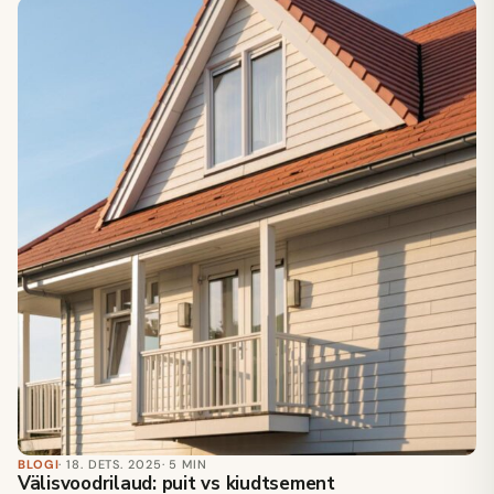
BLOGI
· 18. DETS. 2025
· 5 MIN
Välisvoodrilaud: puit vs kiudtsement