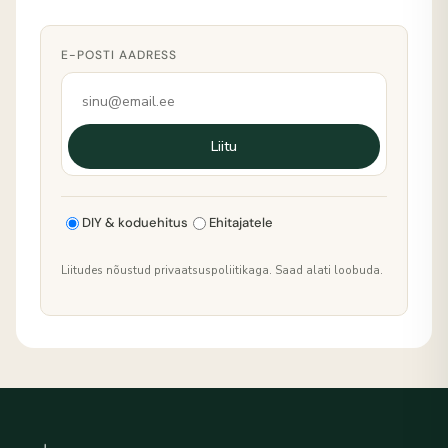
E-POSTI AADRESS
Liitu
DIY & koduehitus
Ehitajatele
Liitudes nõustud privaatsuspoliitikaga. Saad alati loobuda.