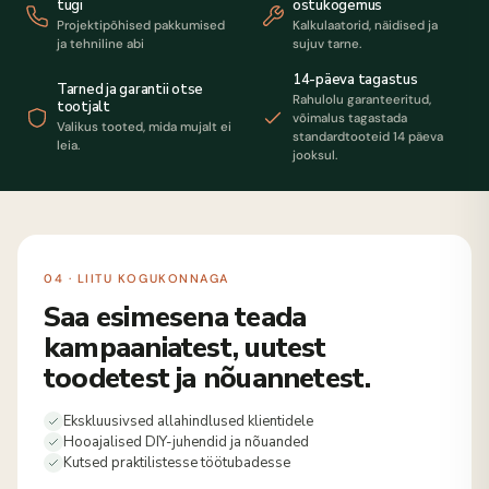
tugi
ostukogemus
Projektipõhised pakkumised
Kalkulaatorid, näidised ja
ja tehniline abi
sujuv tarne.
14-päeva tagastus
Tarned ja garantii otse
Rahulolu garanteeritud,
tootjalt
võimalus tagastada
Valikus tooted, mida mujalt ei
standardtooteid 14 päeva
leia.
jooksul.
04 · LIITU KOGUKONNAGA
Saa esimesena teada
kampaaniatest, uutest
toodetest ja nõuannetest.
Ekskluusivsed allahindlused klientidele
Hooajalised DIY-juhendid ja nõuanded
Kutsed praktilistesse töötubadesse