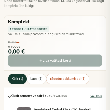
Need tooted tellitakse tavaliselt koos. Muuda kogused või lisa kogu
komplekt ühe klikiga.
Komplekt
1 TOODET · 1 KATEGOORIAT
Vali, mis lisada peatootele. Kogused on muudetavad.
0,00 €
0 TOODET
0,00 €
Lisa valitud korvi
Kõik (1)
Laos (1)
Sooduspakkumised (1)
Kiudtsement voodrilaud
Vali kõik
0
/1 VALITUD
Voodrilaud Cedral Click C54 tinahall