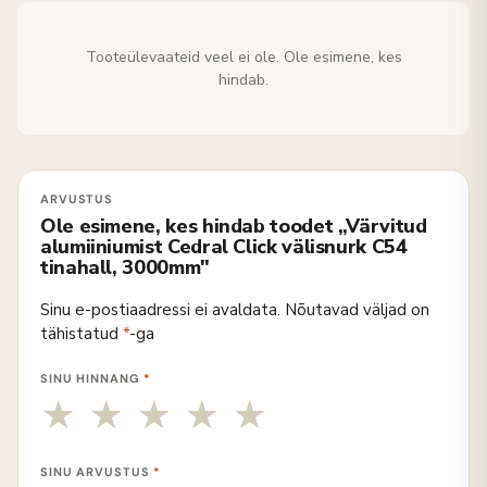
Tooteülevaateid veel ei ole. Ole esimene, kes
hindab.
Ole esimene, kes hindab toodet „Värvitud
alumiiniumist Cedral Click välisnurk C54
tinahall, 3000mm"
Sinu e-postiaadressi ei avaldata.
Nõutavad väljad on
tähistatud
*
-ga
SINU HINNANG
*
SINU ARVUSTUS
*