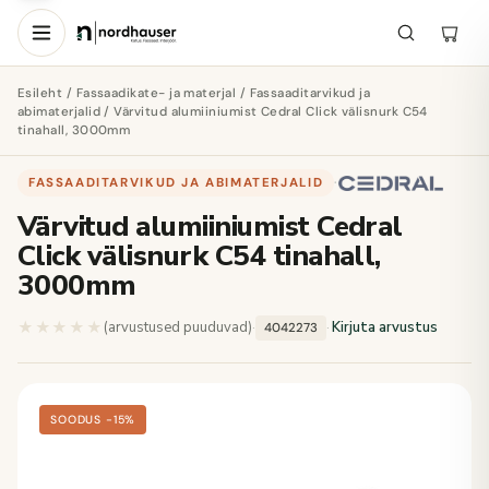
Esileht
/
Fassaadikate- ja materjal
/
Fassaaditarvikud ja
abimaterjalid
/ Värvitud alumiiniumist Cedral Click välisnurk C54
tinahall, 3000mm
FASSAADITARVIKUD JA ABIMATERJALID
·
Värvitud alumiiniumist Cedral
Click välisnurk C54 tinahall,
3000mm
★★★★★
★★★★★
(arvustused puuduvad)
·
·
Kirjuta arvustus
4042273
SOODUS −15%