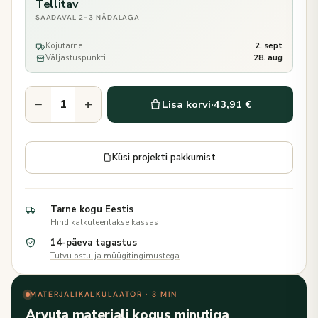
Tellitav
SAADAVAL 2-3 NÄDALAGA
Kojutarne
2. sept
Väljastuspunkti
28. aug
−
+
Lisa korvi
·
43,91 €
Küsi projekti pakkumist
Tarne kogu Eestis
Hind kalkuleeritakse kassas
14-päeva tagastus
Tutvu ostu-ja müügitingimustega
MATERJALIKALKULAATOR · 3 MIN
Arvuta materjali kogus minutiga