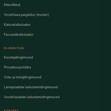
Ettevõttest
Voodrilaua paigaldus (muster)
Katusekalkulaator
Fassaadikalkulaator
KLIENDITUGI
Kasutajatingimused
Privaatsuspoliitika
Ostu-ja müügitingimused
Laineplaatide ladustamistingimused
Voodrilaudade ladustamistingimused
KONTAKT