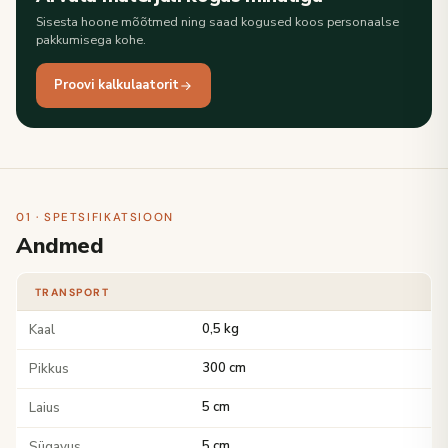
Sisesta hoone mõõtmed ning saad kogused koos personaalse
pakkumisega kohe.
Proovi kalkulaatorit
01 · SPETSIFIKATSIOON
Andmed
TRANSPORT
Kaal
0,5 kg
Pikkus
300 cm
Laius
5 cm
Sügavus
5 cm