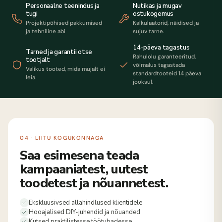
Personaalne teenindus ja
Nutikas ja mugav
tugi
ostukogemus
Projektipõhised pakkumised
Kalkulaatorid, näidised ja
ja tehniline abi
sujuv tarne.
14-päeva tagastus
Tarned ja garantii otse
Rahulolu garanteeritud,
tootjalt
võimalus tagastada
Valikus tooted, mida mujalt ei
standardtooteid 14 päeva
leia.
jooksul.
04 · LIITU KOGUKONNAGA
Saa esimesena teada
kampaaniatest, uutest
toodetest ja nõuannetest.
Ekskluusivsed allahindlused klientidele
Hooajalised DIY-juhendid ja nõuanded
Kutsed praktilistesse töötubadesse