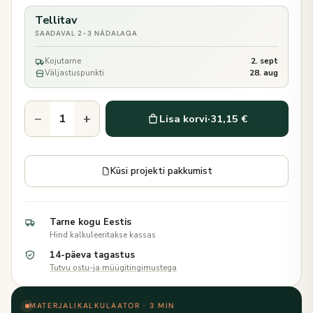
Tellitav
SAADAVAL 2-3 NÄDALAGA
Kojutarne
2. sept
Väljastuspunkti
28. aug
−
+
Lisa korvi
·
31,15 €
Küsi projekti pakkumist
Tarne kogu Eestis
Hind kalkuleeritakse kassas
14-päeva tagastus
Tutvu ostu-ja müügitingimustega
MATERJALIKALKULAATOR · 3 MIN