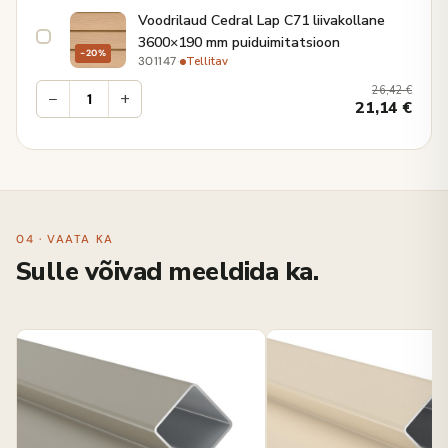
Voodrilaud Cedral Lap C71 liivakollane
3600×190 mm puiduimitatsioon
−20%
·
Tellitav
301147
26,42
€
−
+
21,14
€
04 · VAATA KA
Sulle võivad meeldida ka.