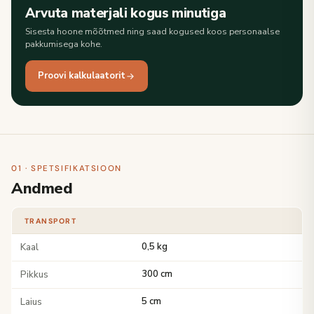
Arvuta materjali kogus minutiga
Sisesta hoone mõõtmed ning saad kogused koos personaalse
pakkumisega kohe.
Proovi kalkulaatorit
01 · SPETSIFIKATSIOON
Andmed
TRANSPORT
Kaal
0,5 kg
Pikkus
300 cm
Laius
5 cm