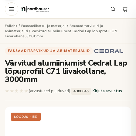
Esileht
/
Fassaadikate- ja materjal
/
Fassaaditarvikud ja
abimaterjalid
/ Värvitud alumiiniumist Cedral Lap lõpuprofiil C71
liivakollane, 3000mm
FASSAADITARVIKUD JA ABIMATERJALID
·
Värvitud alumiiniumist Cedral Lap
lõpuprofiil C71 liivakollane,
3000mm
★★★★★
★★★★★
(arvustused puuduvad)
·
·
Kirjuta arvustus
4088845
SOODUS −15%