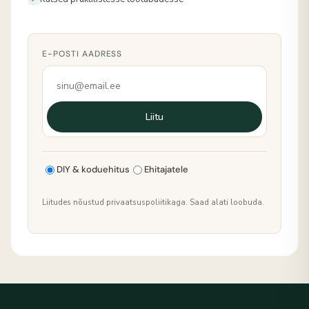
E-POSTI AADRESS
Liitu
DIY & koduehitus
Ehitajatele
Liitudes nõustud privaatsuspoliitikaga. Saad alati loobuda.