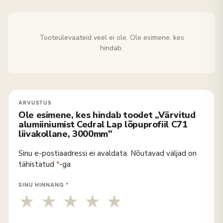
Tooteülevaateid veel ei ole. Ole esimene, kes
hindab.
Ole esimene, kes hindab toodet „Värvitud
alumiiniumist Cedral Lap lõpuprofiil C71
liivakollane, 3000mm"
Sinu e-postiaadressi ei avaldata.
Nõutavad väljad on
tähistatud
*
-ga
SINU HINNANG
*