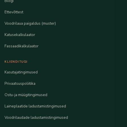
Blogi
Ettevõttest
Voodrilaua paigaldus (muster)
Katusekalkulaator
Fassaadikalkulaator
KLIENDITUGI
Kasutajatingimused
Privaatsuspoliitika
Ostu-ja müügitingimused
Laineplaatide ladustamistingimused
Voodrilaudade ladustamistingimused