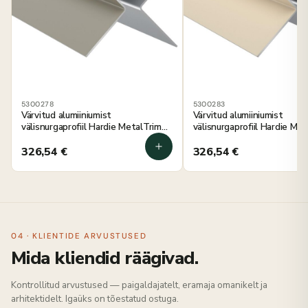
5300278
5300283
Värvitud alumiiniumist
Värvitud alumiiniumist
välisnurgaprofiil Hardie MetalTrim
välisnurgaprofiil Hardie Me
mineraal roheline 3000 mm, 5 tk
linane kangas 3000 mm, 5 t
326,54
€
326,54
€
04 · KLIENTIDE ARVUSTUSED
Mida kliendid räägivad.
Kontrollitud arvustused — paigaldajatelt, eramaja omanikelt ja
arhitektidelt. Igaüks on tõestatud ostuga.