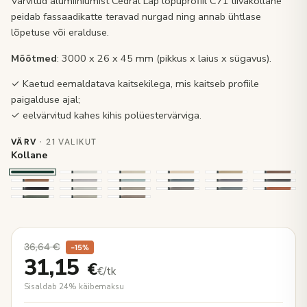
Värvitud alumiiniumist Cedral Lap lõpuprofiil C71 liivakollane
peidab fassaadikatte teravad nurgad ning annab ühtlase
lõpetuse või eralduse.
Mõõtmed
: 3000 x 26 x 45 mm (pikkus x laius x sügavus).
✓ Kaetud eemaldatava kaitsekilega, mis kaitseb profiile
paigalduse ajal;
✓ eelvärvitud kahes kihis polüestervärviga.
VÄRV
· 21 VALIKUT
Kollane
36,64
€
−15%
31,15
€
€/tk
Sisaldab 24% käibemaksu