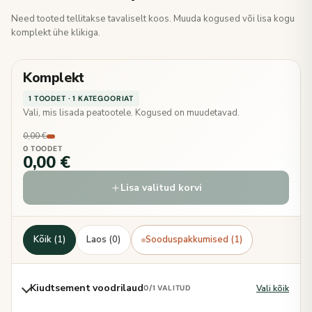
Need tooted tellitakse tavaliselt koos. Muuda kogused või lisa kogu
komplekt ühe klikiga.
Komplekt
1 TOODET · 1 KATEGOORIAT
Vali, mis lisada peatootele. Kogused on muudetavad.
0,00 €
0 TOODET
0,00 €
Lisa valitud korvi
Kõik (1)
Laos (0)
Sooduspakkumised (1)
Kiudtsement voodrilaud
Vali kõik
0
/1 VALITUD