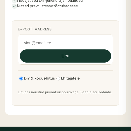
Hooajalised DIY-juhendid ja nõuanded
Kutsed praktilistesse töötubadesse
E-POSTI AADRESS
Liitu
DIY & koduehitus
Ehitajatele
Liitudes nõustud privaatsuspoliitikaga. Saad alati loobuda.