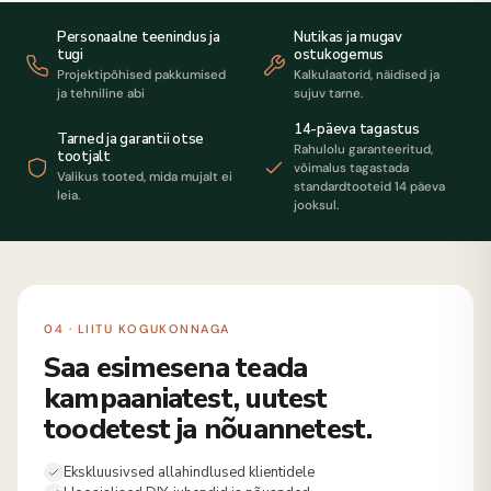
Personaalne teenindus ja
Nutikas ja mugav
tugi
ostukogemus
Projektipõhised pakkumised
Kalkulaatorid, näidised ja
ja tehniline abi
sujuv tarne.
14-päeva tagastus
Tarned ja garantii otse
Rahulolu garanteeritud,
tootjalt
võimalus tagastada
Valikus tooted, mida mujalt ei
standardtooteid 14 päeva
leia.
jooksul.
04 · LIITU KOGUKONNAGA
Saa esimesena teada
kampaaniatest, uutest
toodetest ja nõuannetest.
Ekskluusivsed allahindlused klientidele