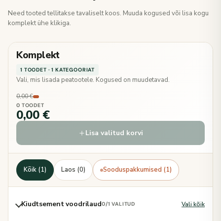
Need tooted tellitakse tavaliselt koos. Muuda kogused või lisa kogu
komplekt ühe klikiga.
Komplekt
1 TOODET · 1 KATEGOORIAT
Vali, mis lisada peatootele. Kogused on muudetavad.
0,00 €
0 TOODET
0,00 €
Lisa valitud korvi
Kõik (1)
Laos (0)
Sooduspakkumised (1)
Kiudtsement voodrilaud
Vali kõik
0
/1 VALITUD