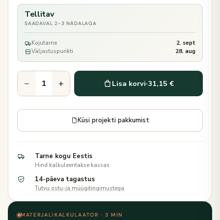
Tellitav
SAADAVAL 2-3 NÄDALAGA
Kojutarne
2. sept
Väljastuspunkti
28. aug
−
+
Lisa korvi
·
31,15 €
Küsi projekti pakkumist
Tarne kogu Eestis
Hind kalkuleeritakse kassas
14-päeva tagastus
Tutvu ostu-ja müügitingimustega
MATERJALIKALKULAATOR · 3 MIN