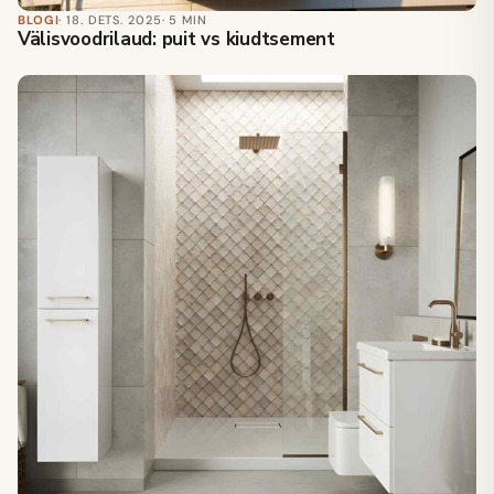
BLOGI
· 18. DETS. 2025
· 5 MIN
Välisvoodrilaud: puit vs kiudtsement