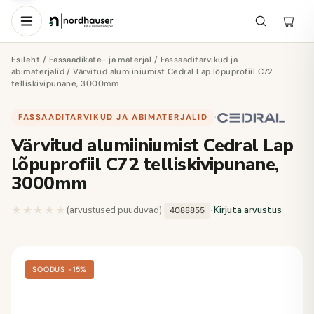
Esileht
/
Fassaadikate- ja materjal
/
Fassaaditarvikud ja
abimaterjalid
/ Värvitud alumiiniumist Cedral Lap lõpuprofiil C72
telliskivipunane, 3000mm
FASSAADITARVIKUD JA ABIMATERJALID
·
Värvitud alumiiniumist Cedral Lap
lõpuprofiil C72 telliskivipunane,
3000mm
★★★★★
★★★★★
(arvustused puuduvad)
·
·
Kirjuta arvustus
4088855
SOODUS −15%