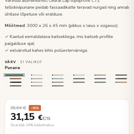
Värvitud alumiiniumist Cedral Lap lõpuprofiil C72
telliskivipunane peidab fassaadikatte teravad nurgad ning annab
ühtlase lõpetuse või eralduse.
Mõõtmed
: 3000 x 26 x 45 mm (pikkus x laius x sügavus).
✓ Kaetud eemaldatava kaitsekilega, mis kaitseb profiile
paigalduse ajal;
✓ eelvärvitud kahes kihis polüestervärviga.
VÄRV
· 21 VALIKUT
Punane
36,64
€
−15%
31,15
€
€/tk
Sisaldab 24% käibemaksu