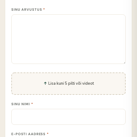
SINU ARVUSTUS
*
Lisa kuni 5 pilti või videot
SINU NIMI
*
E-POSTI AADRESS
*