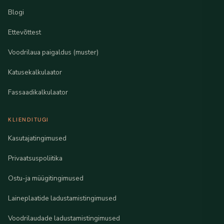
Blogi
Ettevõttest
Voodrilaua paigaldus (muster)
Katusekalkulaator
Fassaadikalkulaator
KLIENDITUGI
Kasutajatingimused
Privaatsuspoliitika
Ostu-ja müügitingimused
Laineplaatide ladustamistingimused
Voodrilaudade ladustamistingimused