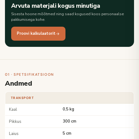
Arvuta materjali kogus minutiga
Sisesta hoone mõõtmed ning saad kogused koos personaalse
pakkumisega kohe.
Proovi kalkulaatorit
01 · SPETSIFIKATSIOON
Andmed
TRANSPORT
Kaal
0,5 kg
Pikkus
300 cm
Laius
5 cm