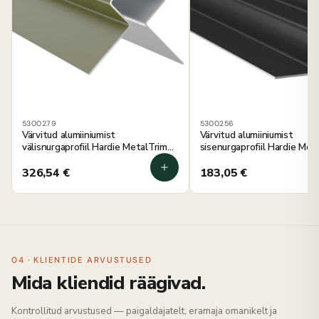
5300279
5300256
Värvitud alumiiniumist
Värvitud alumiiniumist
välisnurgaprofiil Hardie MetalTrim
sisenurgaprofiil Hardie Met
ürgroheline 3000 mm, 5 tk
südaöö must 3000 mm, 5 t
326,54
€
183,05
€
04 · KLIENTIDE ARVUSTUSED
Mida kliendid räägivad.
Kontrollitud arvustused — paigaldajatelt, eramaja omanikelt ja