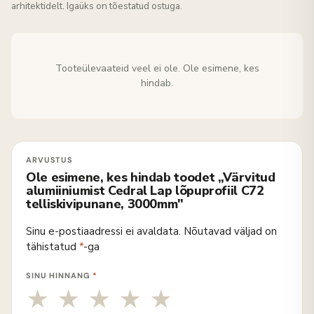
arhitektidelt. Igaüks on tõestatud ostuga.
Tooteülevaateid veel ei ole. Ole esimene, kes
hindab.
Ole esimene, kes hindab toodet „Värvitud
alumiiniumist Cedral Lap lõpuprofiil C72
telliskivipunane, 3000mm"
Sinu e-postiaadressi ei avaldata.
Nõutavad väljad on
tähistatud
*
-ga
SINU HINNANG
*