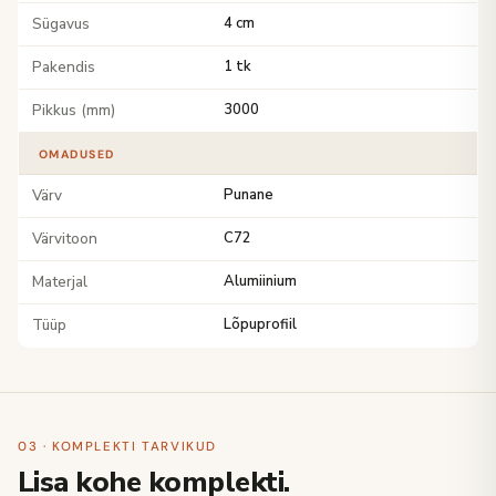
Sügavus
4 cm
Pakendis
1 tk
Pikkus (mm)
3000
OMADUSED
Värv
Punane
Värvitoon
C72
Materjal
Alumiinium
Tüüp
Lõpuprofiil
03 · KOMPLEKTI TARVIKUD
Lisa kohe komplekti.