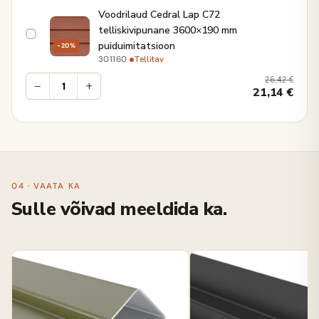
Voodrilaud Cedral Lap C72
telliskivipunane 3600×190 mm
puiduimitatsioon
−20%
·
Tellitav
301160
26,42
€
−
+
21,14
€
04 · VAATA KA
Sulle võivad meeldida ka.