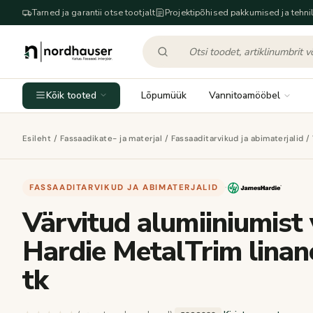
Tarned ja garantii otse tootjalt
Projektipõhised pakkumised ja tehnil
Kõik tooted
Lõpumüük
Vannitoamööbel
Esileht
/
Fassaadikate- ja materjal
/
Fassaaditarvikud ja abimaterjalid
/ 
FASSAADITARVIKUD JA ABIMATERJALID
·
Värvitud alumiiniumist 
Hardie MetalTrim lina
tk