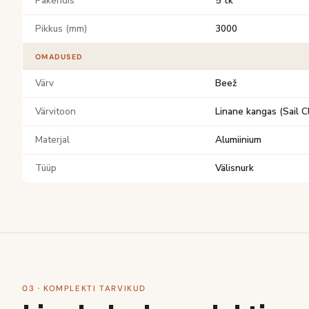
Pakendis
5 tk
Pikkus (mm)
3000
OMADUSED
Värv
Beež
Värvitoon
Linane kangas (Sail C
Materjal
Alumiinium
Tüüp
Välisnurk
03 · KOMPLEKTI TARVIKUD