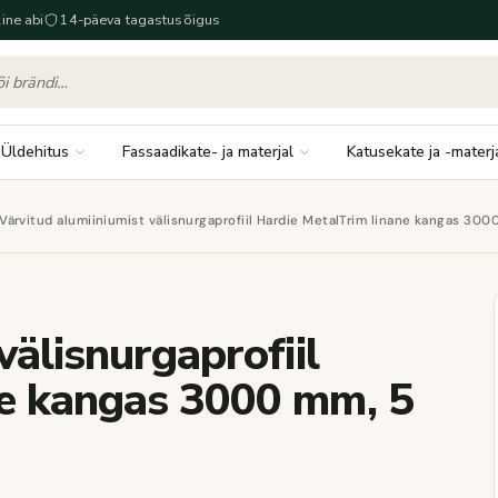
ine abi
14-päeva tagastusõigus
Üldehitus
Fassaadikate- ja materjal
Katusekate ja -materj
Värvitud alumiiniumist välisnurgaprofiil Hardie MetalTrim linane kangas 300
välisnurgaprofiil
ne kangas 3000 mm, 5