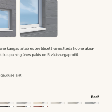
nane kangas aitab esteetiliselt viimistleda hoone akna-
i kaupa ning ühes pakis on 5 välisnurgaprofiil.
galduse ajal;
Beež