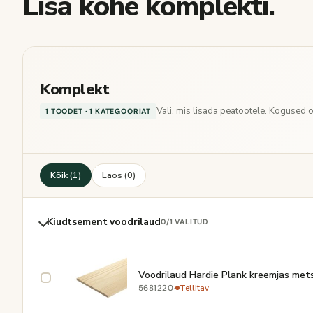
Lisa kohe komplekti.
Komplekt
Vali, mis lisada peatootele. Kogused
1 TOODET · 1 KATEGOORIAT
Kõik (1)
Laos (0)
Kiudtsement voodrilaud
0
/1 VALITUD
Voodrilaud Hardie Plank kreemjas me
·
Tellitav
5681220