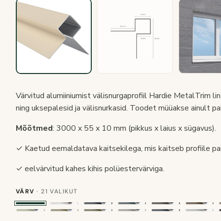
Värvitud alumiiniumist välisnurgaprofiil Hardie MetalTrim li
ning uksepalesid ja välisnurkasid. Toodet müüakse ainult pak
Mõõtmed
: 3000 x 55 x 10 mm (pikkus x laius x sügavus).
✓ Kaetud eemaldatava kaitsekilega, mis kaitseb profiile pai
✓ eelvärvitud kahes kihis polüestervärviga.
VÄRV
· 21 VALIKUT