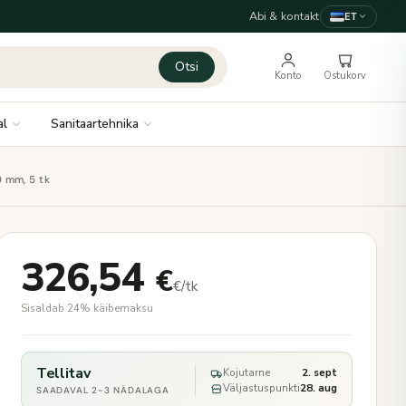
Abi & kontakt
ET
Otsi
Konto
Ostukorv
al
Sanitaartehnika
0 mm, 5 tk
326,54
€
€/tk
Sisaldab 24% käibemaksu
Tellitav
Kojutarne
2. sept
Väljastuspunkti
28. aug
SAADAVAL 2-3 NÄDALAGA