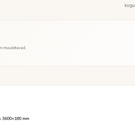
kogu
 on muudetavad.
ts 3600×180 mm