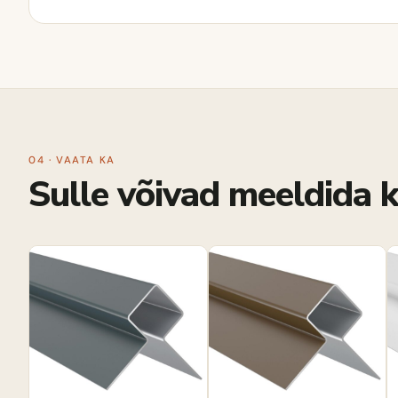
04 · VAATA KA
Sulle võivad meeldida k