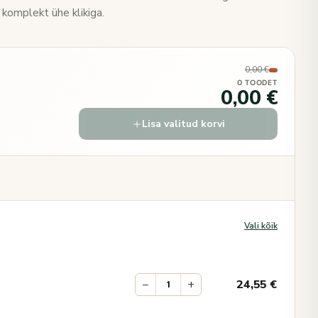
 komplekt ühe klikiga.
0,00 €
0 TOODET
0,00 €
Lisa valitud korvi
Vali kõik
−
+
24,55
€