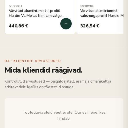
5300861
5300284
Värvitud alumiiniumist J-profiil
Värvitud alumiiniumist
Hardie VL MetalTrim lumivalge
välisnurgaprofiil Hardie Me
3000 mm, 10 tk
õrn roheline 3000 mm, 5 tk
440,86
€
326,54
€
04 · KLIENTIDE ARVUSTUSED
Mida kliendid räägivad.
Kontrollitud arvustused — paigaldajatelt, eramaja omanikelt ja
arhitektidelt. Igaüks on tõestatud ostuga.
Tooteülevaateid veel ei ole. Ole esimene, kes
hindab.