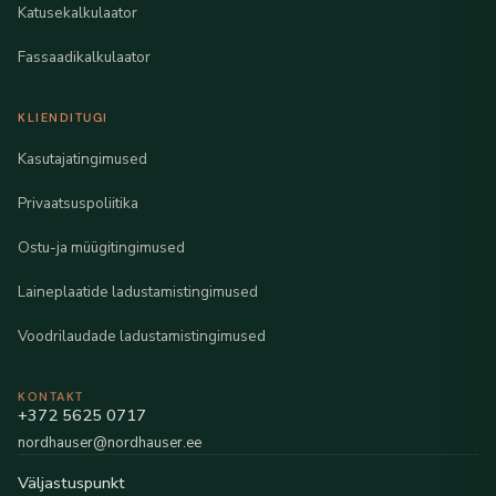
Katusekalkulaator
Fassaadikalkulaator
KLIENDITUGI
Kasutajatingimused
Privaatsuspoliitika
Ostu-ja müügitingimused
Laineplaatide ladustamistingimused
Voodrilaudade ladustamistingimused
KONTAKT
+372 5625 0717
nordhauser@nordhauser.ee
Väljastuspunkt