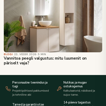
BLOGI
· 23. VEEBR 2026
· 5 MIN
Vannitoa peegli valgustus: mitu luumenit on
päriselt vaja?
Personaalne teenindus ja
Nutikas ja mugav
tugi
ostukogemus
Projektipõhised pakkumised
Kalkulaatorid, näidised ja
ja tehniline abi
sujuv tarne.
14-päeva tagastus
Tarned ja garantii otse