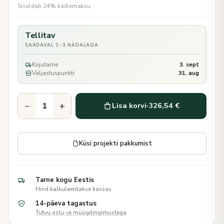
Sisaldab 24% käibemaksu
Tellitav
SAADAVAL 2-3 NÄDALAGA
Kojutarne
3. sept
Väljastuspunkti
31. aug
−
+
Lisa korvi
·
326,54 €
Küsi projekti pakkumist
Tarne kogu Eestis
Hind kalkuleeritakse kassas
14-päeva tagastus
Tutvu ostu-ja müügitingimustega