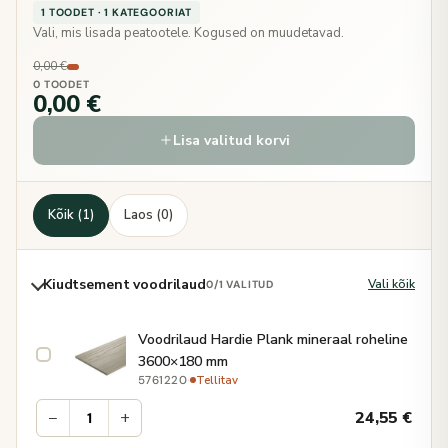
1 TOODET · 1 KATEGOORIAT
Vali, mis lisada peatootele. Kogused on muudetavad.
0,00 €
0 TOODET
0,00 €
Lisa valitud korvi
Kõik (1)
Laos (0)
Kiudtsement voodrilaud
Vali kõik
0
/1 VALITUD
Voodrilaud Hardie Plank mineraal roheline
3600×180 mm
·
Tellitav
5761220
−
+
24,55
€