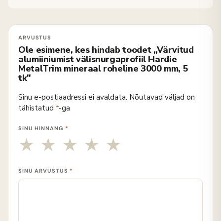
Ole esimene, kes hindab toodet „Värvitud
alumiiniumist välisnurgaprofiil Hardie
MetalTrim mineraal roheline 3000 mm, 5
tk"
Sinu e-postiaadressi ei avaldata.
Nõutavad väljad on
tähistatud
*
-ga
SINU HINNANG
*
SINU ARVUSTUS
*