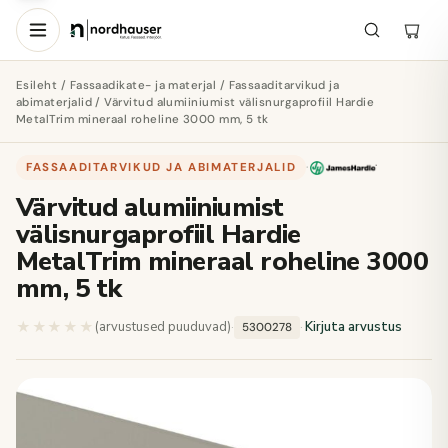
Esileht
/
Fassaadikate- ja materjal
/
Fassaaditarvikud ja
abimaterjalid
/ Värvitud alumiiniumist välisnurgaprofiil Hardie
MetalTrim mineraal roheline 3000 mm, 5 tk
FASSAADITARVIKUD JA ABIMATERJALID
·
Värvitud alumiiniumist
välisnurgaprofiil Hardie
MetalTrim mineraal roheline 3000
mm, 5 tk
★★★★★
★★★★★
(arvustused puuduvad)
·
·
Kirjuta arvustus
5300278