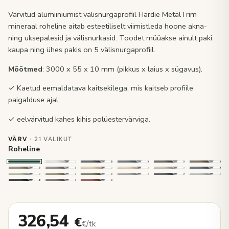
Värvitud alumiiniumist välisnurgaprofiil Hardie MetalTrim
mineraal roheline aitab esteetiliselt viimistleda hoone akna-
ning uksepalesid ja välisnurkasid. Toodet müüakse ainult paki
kaupa ning ühes pakis on 5 välisnurgaprofiil.
Mõõtmed
: 3000 x 55 x 10 mm (pikkus x laius x sügavus).
✓ Kaetud eemaldatava kaitsekilega, mis kaitseb profiile
paigalduse ajal;
✓ eelvärvitud kahes kihis polüestervärviga.
VÄRV
· 21 VALIKUT
Roheline
326,54
€
€/tk