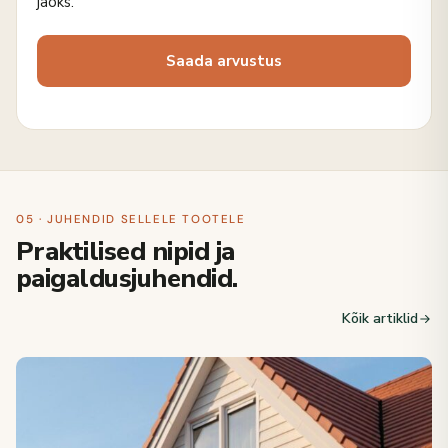
jaoks.
05 · JUHENDID SELLELE TOOTELE
Praktilised nipid ja
paigaldusjuhendid.
Kõik artiklid