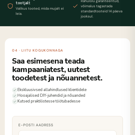
Rahulolu garanteeritud,
tootjalt
võimalus tagastada
Valikus tooted, mida mujalt ei
standardtooteid 14 päeva
leia.
jooksul.
04 · LIITU KOGUKONNAGA
Saa esimesena teada
kampaaniatest, uutest
toodetest ja nõuannetest.
Ekskluusivsed allahindlused klientidele
Hooajalised DIY-juhendid ja nõuanded
Kutsed praktilistesse töötubadesse
E-POSTI AADRESS