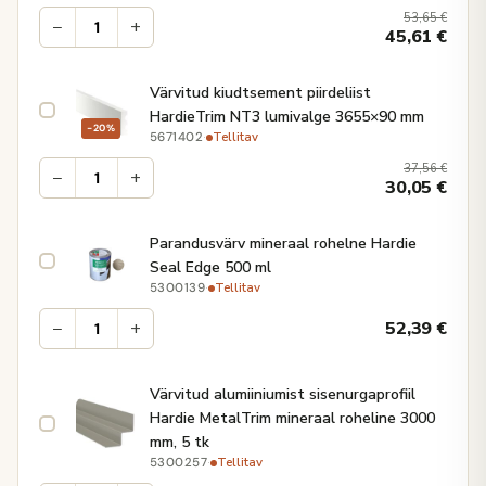
53,65
€
−
+
45,61
€
Värvitud kiudtsement piirdeliist
HardieTrim NT3 lumivalge 3655×90 mm
−20%
·
Tellitav
5671402
37,56
€
−
+
30,05
€
Parandusvärv mineraal rohelne Hardie
Seal Edge 500 ml
·
Tellitav
5300139
−
+
52,39
€
Värvitud alumiiniumist sisenurgaprofiil
Hardie MetalTrim mineraal roheline 3000
mm, 5 tk
·
Tellitav
5300257