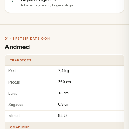
14-päeva tagastus
Tutvu ostu-ja müügitingimustega
01 · SPETSIFIKATSIOON
Andmed
TRANSPORT
Kaal
7,4 kg
Pikkus
360 cm
Laius
18 cm
Sügavus
0,8 cm
Alusel
84 tk
OMADUSED