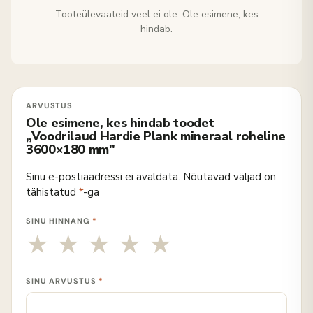
Tooteülevaateid veel ei ole. Ole esimene, kes
hindab.
Ole esimene, kes hindab toodet
„Voodrilaud Hardie Plank mineraal roheline
3600×180 mm"
Sinu e-postiaadressi ei avaldata.
Nõutavad väljad on
tähistatud
*
-ga
SINU HINNANG
*
SINU ARVUSTUS
*