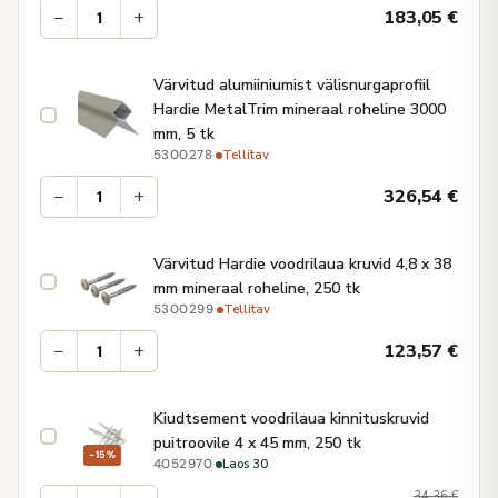
−
+
183,05
€
Värvitud alumiiniumist välisnurgaprofiil
Hardie MetalTrim mineraal roheline 3000
mm, 5 tk
·
Tellitav
5300278
−
+
326,54
€
Värvitud Hardie voodrilaua kruvid 4,8 x 38
mm mineraal roheline, 250 tk
·
Tellitav
5300299
−
+
123,57
€
Kiudtsement voodrilaua kinnituskruvid
puitroovile 4 x 45 mm, 250 tk
−15%
·
Laos 30
4052970
34,36
€