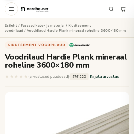
Esileht
/
Fassaadikate- ja materjal
/
Kiudtsement
voodrilaud
/ Voodrilaud Hardie Plank mineraal roheline 3600×180 mm
KIUDTSEMENT VOODRILAUD
·
Voodrilaud Hardie Plank mineraal
roheline 3600×180 mm
★★★★★
★★★★★
(arvustused puuduvad)
·
·
Kirjuta arvustus
5761220