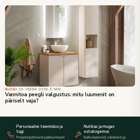
BLOGI
· 23. VEEBR 2026
· 5 MIN
Vannitoa peegli valgustus: mitu luumenit on
päriselt vaja?
Personaalne teenindus ja
Nutikas ja mugav
tugi
ostukogemus
Projektipõhised pakkumised
Kalkulaatorid, näidised ja