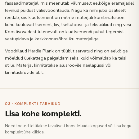
fassaadimaterjal, mis meenutab välimuselt eelkõige eramajadel
levinud puidust välisvoodrilauda. Nagu ka nimi juba osaliselt
reedab, siis kiudtsement on mitme materjali kombinatsioon,
kuhu kuuluvad tsement, liiv, tselluloosi- ja tekstiilikiud ning vesi.
Koostisosadest tulenevalt on kiudtsemendi puhul tegemist
vastupidava ja keskkonnasõbraliku materjaliga.
Voodrilaud Hardie Plank on tüüblit servatud ning on eelkõige
mõeldud ülekattega paigaldamiseks, kuid võimaldab ka teisi
stiile. Materjal kinnitatakse alusroovile naelapüssi või
kinnituskruvide abil.
03 · KOMPLEKTI TARVIKUD
Lisa kohe komplekti.
Need tooted tellitakse tavaliselt koos. Muuda kogused või lisa kogu
komplekt ühe klikiga.