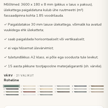
Mõõtmed: 3600 x 180 x 8 mm (pikkus x laius x paksus),
ülekattega paigaldatuna kulub ühe ruutmeetri (m²)
fassaadipinna kohta 1.85 voodrilauda.
✓ Paigaldatakse 30 mm laiuse ülekattega, võimalik ka avatud
vuukidega ehk ülekatteta;
✓ saab paigaldada horisontaalselt või vertikaalselt;
✓ ei vaja hilisemat ülevärvimist;
✓ tuletundlikkus A2 klass, ei põle ega soodusta tule levikut;
✓ 15 aasta pikkune tootjapoolne materjaligarantii (sh. värvile).
VÄRV
· 21 VALIKUT
Roheline