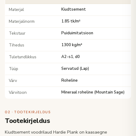
Materjal
Kiudtsement
Materjalinorm
1.85 tk/m²
Tekstuur
Puiduimitatsioon
Tihedus
1300 kg/m³
Tuletundlikkus
A2-s1, d0
Tüüp
Servatud (Lap)
Värv
Roheline
Värvitoon
Mineraal roheline (Mountain Sage)
02 · TOOTEKIRJELDUS
Tootekirjeldus
Kiudtsement voodrilaud Hardie Plank on kaasaegne