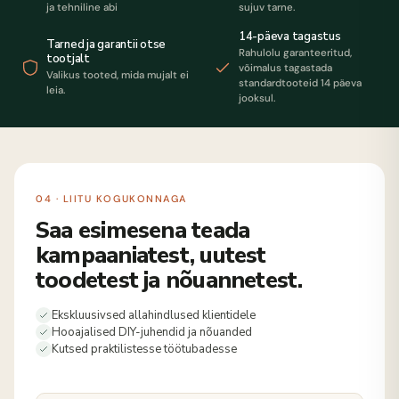
ja tehniline abi
sujuv tarne.
14-päeva tagastus
Tarned ja garantii otse
Rahulolu garanteeritud,
tootjalt
võimalus tagastada
Valikus tooted, mida mujalt ei
standardtooteid 14 päeva
leia.
jooksul.
04 · LIITU KOGUKONNAGA
Saa esimesena teada
kampaaniatest, uutest
toodetest ja nõuannetest.
Ekskluusivsed allahindlused klientidele
Hooajalised DIY-juhendid ja nõuanded
Kutsed praktilistesse töötubadesse