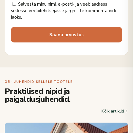
Salvesta minu nimi, e-posti- ja veebiaadress
sellesse veebilehitsejasse järgmiste kommentaaride
jaoks.
05 · JUHENDID SELLELE TOOTELE
Praktilised nipid ja
paigaldusjuhendid.
Kõik artiklid