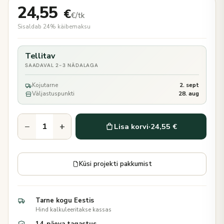
24,55
€
€/tk
Sisaldab 24% käibemaksu
Tellitav
SAADAVAL 2-3 NÄDALAGA
Kojutarne
2. sept
Väljastuspunkti
28. aug
−
+
Lisa korvi
·
24,55 €
Küsi projekti pakkumist
Tarne kogu Eestis
Hind kalkuleeritakse kassas