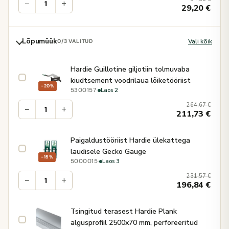
−
+
29,20
€
Lõpumüük
Vali kõik
0
/3 VALITUD
Hardie Guillotine giljotiin tolmuvaba
kiudtsement voodrilaua lõiketööriist
−20%
·
Laos 2
5300157
264,67
€
−
+
211,73
€
Paigaldustööriist Hardie ülekattega
laudisele Gecko Gauge
−15%
·
Laos 3
5000015
231,57
€
−
+
196,84
€
Tsingitud terasest Hardie Plank
algusprofiil 2500x70 mm, perforeeritud