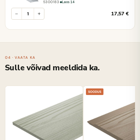
·
Laos 14
5300183
−
+
17,57
€
04 · VAATA KA
Sulle võivad meeldida ka.
SOODUS