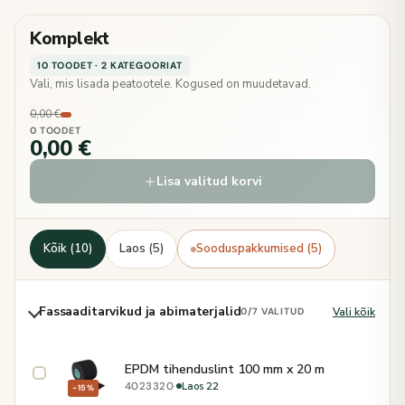
Komplekt
10 TOODET · 2 KATEGOORIAT
Vali, mis lisada peatootele. Kogused on muudetavad.
0,00 €
0 TOODET
0,00 €
Lisa valitud korvi
Kõik (10)
Laos (5)
Sooduspakkumised (5)
Fassaaditarvikud ja abimaterjalid
Vali kõik
0
/7 VALITUD
EPDM tihenduslint 100 mm x 20 m
·
Laos 22
4023320
−15%