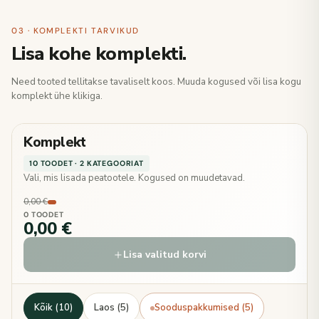
03 · KOMPLEKTI TARVIKUD
Lisa kohe komplekti.
Need tooted tellitakse tavaliselt koos. Muuda kogused või lisa kogu
komplekt ühe klikiga.
Komplekt
10 TOODET · 2 KATEGOORIAT
Vali, mis lisada peatootele. Kogused on muudetavad.
0,00 €
0 TOODET
0,00 €
Lisa valitud korvi
Kõik (10)
Laos (5)
Sooduspakkumised (5)