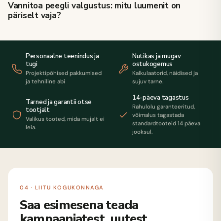
Vannitoa peegli valgustus: mitu luumenit on
päriselt vaja?
Personaalne teenindus ja
Nutikas ja mugav
tugi
ostukogemus
Projektipõhised pakkumised
Kalkulaatorid, näidised ja
ja tehniline abi
sujuv tarne.
14-päeva tagastus
Tarned ja garantii otse
Rahulolu garanteeritud,
tootjalt
võimalus tagastada
Valikus tooted, mida mujalt ei
standardtooteid 14 päeva
leia.
jooksul.
04 · LIITU KOGUKONNAGA
Saa esimesena teada
kampaaniatest, uutest