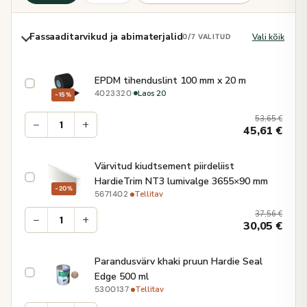
Fassaaditarvikud ja abimaterjalid
Vali kõik
0
/7 VALITUD
EPDM tihenduslint 100 mm x 20 m
·
Laos 20
4023320
−15%
53,65
€
−
+
45,61
€
Värvitud kiudtsement piirdeliist
HardieTrim NT3 lumivalge 3655×90 mm
−20%
·
Tellitav
5671402
37,56
€
−
+
30,05
€
Parandusvärv khaki pruun Hardie Seal
Edge 500 ml
·
Tellitav
5300137