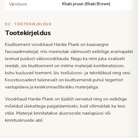
Värvitoon
Khaki pruun (Khaki Brown)
02 · TOOTEKIRJELDUS
Tootekirjeldus
Kiudtsement voodrilaud Hardie Plank on kaasaegne
fassaadimaterjal, mis meenutab välimuselt eelkõige eramajadel
levinud puidust välisvoodrilauda. Nagu ka nimi juba osaliselt
reedab, siis kiudtsement on mitme materjali kombinatsioon,
kuhu kuuluvad tsement, liiv, tselluloosi- ja tekstiilikiud ning vesi.
Koostisosadest tulenevalt on kiudtsemendi puhul tegemist
vastupidava ja keskkonnasõbraliku materjaliga.
Voodrilaud Hardie Plank on tüüblit servatud ning on eelkõige
mõeldud ülekattega paigaldamiseks, kuid võimaldab ka teisi
stiile. Materjal kinnitatakse alusroovile naelapüssi või
kinnituskruvide abil.