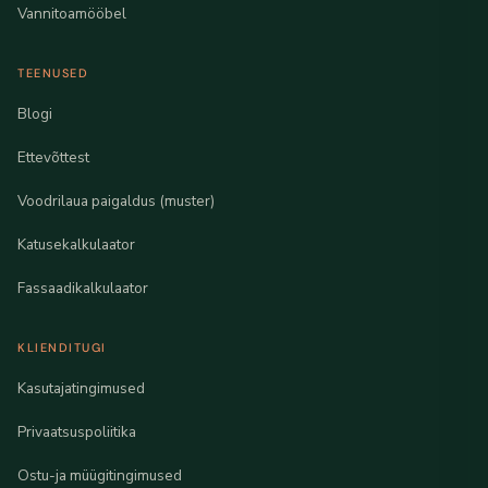
Vannitoamööbel
TEENUSED
Blogi
Ettevõttest
Voodrilaua paigaldus (muster)
Katusekalkulaator
Fassaadikalkulaator
KLIENDITUGI
Kasutajatingimused
Privaatsuspoliitika
Ostu-ja müügitingimused