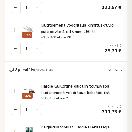
−
+
123,57
€
Kiudtsement voodrilaua kinnituskruvid
puitroovile 4 x 45 mm, 250 tk
−15%
·
Laos 28
4052970
34,36
€
−
+
29,20
€
Lõpumüük
Vali kõik
0
/3 VALITUD
Hardie Guillotine giljotiin tolmuvaba
kiudtsement voodrilaua lõiketööriist
−20%
·
Laos 2
5300157
264,67
€
−
+
211,73
€
Paigaldustööriist Hardie ülekattega