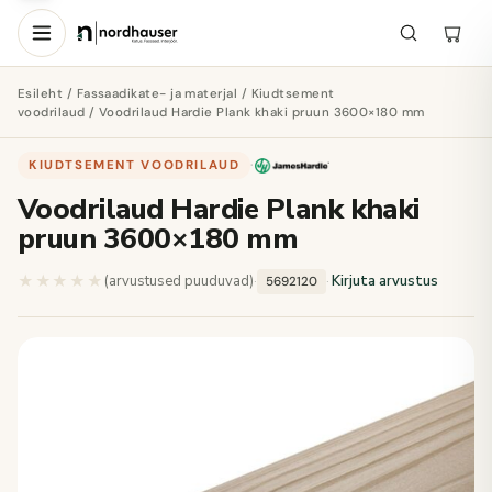
Esileht
/
Fassaadikate- ja materjal
/
Kiudtsement
voodrilaud
/ Voodrilaud Hardie Plank khaki pruun 3600×180 mm
KIUDTSEMENT VOODRILAUD
·
Voodrilaud Hardie Plank khaki
pruun 3600×180 mm
★★★★★
★★★★★
(arvustused puuduvad)
·
·
Kirjuta arvustus
5692120