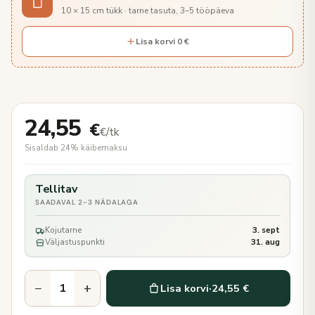
10 × 15 cm tükk · tarne tasuta, 3–5 tööpäeva
Lisa korvi 0 €
24,55
€
€/tk
Sisaldab 24% käibemaksu
Tellitav
SAADAVAL 2-3 NÄDALAGA
Kojutarne
3. sept
Väljastuspunkti
31. aug
−
+
Lisa korvi
·
24,55 €