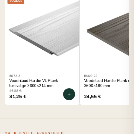
SOODUS
5672121
5460122
Voodrilaud Hardie VL Plank
Voodrilaud Hardie Plank es
lumivalge 3600×214 mm
3600×180 mm
46,88
€
31,25
€
24,55
€
04 · KLIENTIDE ARVUSTUSED