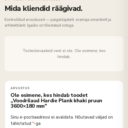
Mida kliendid räägivad.
Kontrollitud arvustused — paigaldajatelt, eramaja omanikelt ja
arhitektidelt. Igaüks on tõestatud ostuga.
Tooteülevaateid veel ei ole. Ole esimene, kes
hindab.
Ole esimene, kes hindab toodet
„Voodrilaud Hardie Plank khaki pruun
3600×180 mm"
Sinu e-postiaadressi ei avaldata.
Nõutavad väljad on
tähistatud
*
-ga