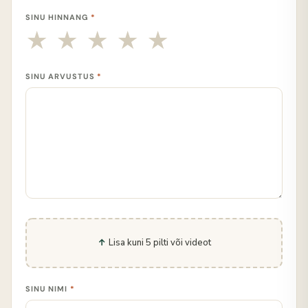
SINU HINNANG
*
SINU ARVUSTUS
*
Lisa kuni 5 pilti või videot
SINU NIMI
*