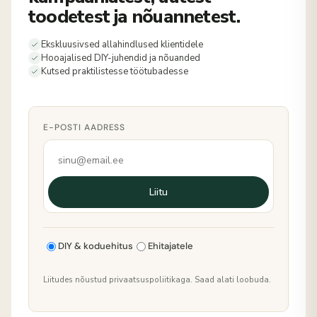
toodetest ja nõuannetest.
Ekskluusivsed allahindlused klientidele
Hooajalised DIY-juhendid ja nõuanded
Kutsed praktilistesse töötubadesse
E-POSTI AADRESS
Liitu
DIY & koduehitus
Ehitajatele
Liitudes nõustud privaatsuspoliitikaga. Saad alati loobuda.