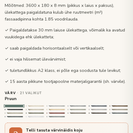
Mõõtmed: 3600 x 180 x 8 mm (pikkus x laius x paksus),
ülekattega paigaldatuna kulub ühe ruutmeetri (m²)
fassaadipinna kohta 1.85 voodrilauda.
✓ Paigaldatakse 30 mm laiuse ülekattega, võimalik ka avatud
vuukidega ehk ülekatteta;
✓ saab paigaldada horisontaalselt või vertikaalselt;
✓ ei vaja hilisemat ülevärvimist;
✓ tuletundlikkus A2 klass, ei põle ega soodusta tule levikut;
✓ 15 aasta pikkune tootjapoolne materjaligarantii (sh. värvile).
VÄRV
· 21 VALIKUT
Pruun
Telli tasuta värvinäidis koju