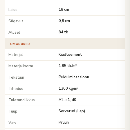
Laius
18 cm
Sügavus
0,8 cm
Alusel
84 tk
OMADUSED
Materjal
Kiudtsement
Materjalinorm
1.85 tk/m²
Tekstuur
Puiduimitatsioon
Tihedus
1300 kg/m³
Tuletundlikkus
A2-s1, d0
Tüüp
Servatud (Lap)
Värv
Pruun