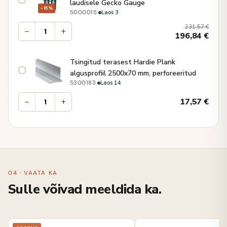
laudisele Gecko Gauge
−15%
·
Laos 3
5000015
231,57
€
−
+
196,84
€
Tsingitud terasest Hardie Plank
algusprofiil 2500x70 mm, perforeeritud
·
Laos 14
5300183
−
+
17,57
€
04 · VAATA KA
Sulle võivad meeldida ka.