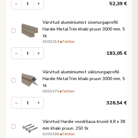
−
+
52,39
€
Värvitud alumiiniumist sisenurgaprofiil
Hardie MetalTrim khaki pruun 3000 mm, 5
tk
·
Tellitav
5300254
−
+
183,05
€
Värvitud alumiiniumist välisnurgaprofiil
Hardie MetalTrim khaki pruun 3000 mm, 5
tk
·
Tellitav
5300275
−
+
326,54
€
Värvitud Hardie voodrilaua kruvid 4,8 x 38
mm khaki pruun, 250 tk
·
Tellitav
5300296