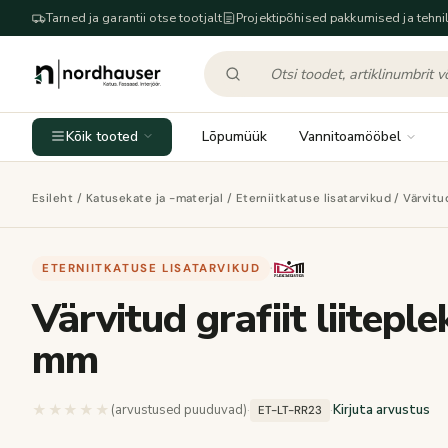
Tarned ja garantii otse tootjalt
Projektipõhised pakkumised ja tehnil
Kõik tooted
Lõpumüük
Vannitoamööbel
Esileht
/
Katusekate ja -materjal
/
Eterniitkatuse lisatarvikud
/ Värvitu
ETERNIITKATUSE LISATARVIKUD
·
Värvitud grafiit liitep
mm
★★★★★
★★★★★
(arvustused puuduvad)
·
·
Kirjuta arvustus
ET-LT-RR23