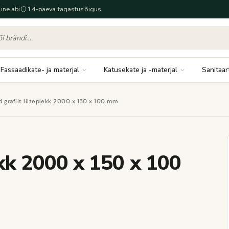
ine abi
14-päeva tagastusõigus
Fassaadikate- ja materjal
Katusekate ja -materjal
Sanitaar
d grafiit liiteplekk 2000 x 150 x 100 mm
lekk 2000 x 150 x 100