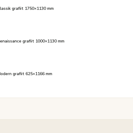
Klassik grafiit 1750×1130 mm
 Renaissance grafiit 1000×1130 mm
 Modern grafiit 625×1166 mm