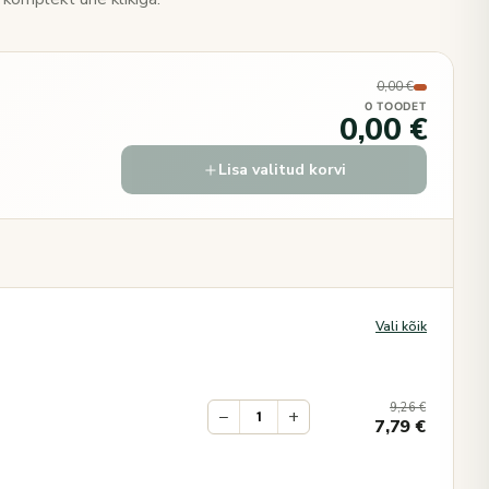
0,00 €
0 TOODET
0,00 €
Lisa valitud korvi
Vali kõik
9,26
€
−
+
7,79
€