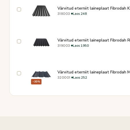
Värvitud eterniit laineplaat Fibrodah 
·
Laos 248
318003
Värvitud eterniit laineplaat Fibrodah
·
Laos 1950
319003
Värvitud eterniit laineplaat Fibrodah
·
Laos 252
320001
−20%