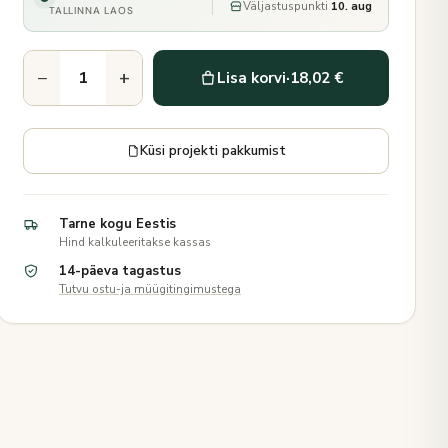
Väljastuspunkti
10. aug
TALLINNA LAOS
−
+
Lisa korvi
·
18,02 €
Küsi projekti pakkumist
Tarne kogu Eestis
Hind kalkuleeritakse kassas
14-päeva tagastus
Tutvu ostu-ja müügitingimustega