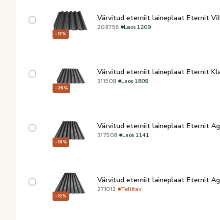
Värvitud eterniit laineplaat Eternit Vi
·
Laos 1209
208758
−17%
Värvitud eterniit laineplaat Eternit K
·
Laos 1809
311508
−26%
Värvitud eterniit laineplaat Eternit 
·
Laos 1141
317508
−18%
Värvitud eterniit laineplaat Eternit 
·
Tellitav
271012
−12%