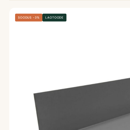
SOODUS −3%
LAOTOODE