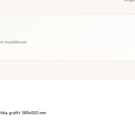
 on muudetavad.
otika grafiit 585x920 mm