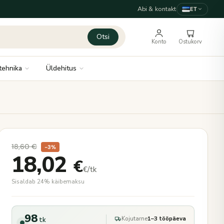
Abi & kontakt
ET
Otsi
Konto
Ostukorv
tehnika
Üldehitus
18,60
€
−3%
18,02
€
€/tk
Sisaldab 24% käibemaksu
98
Kojutarne
1–3 tööpäeva
tk