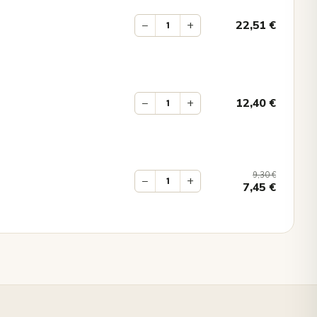
−
+
22,51
€
−
+
12,40
€
9,30
€
−
+
7,45
€