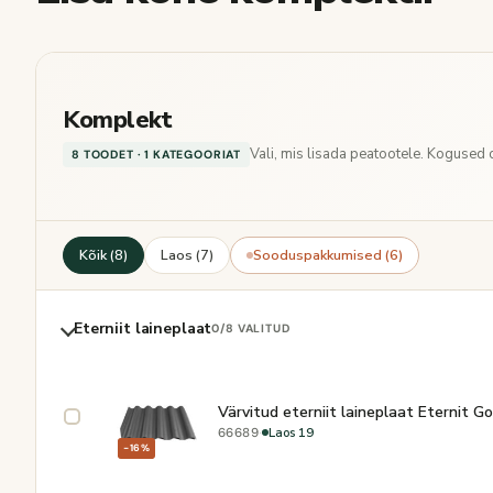
Komplekt
Vali, mis lisada peatootele. Kogused
8 TOODET · 1 KATEGOORIAT
Kõik (8)
Laos (7)
Sooduspakkumised (6)
Eterniit laineplaat
0
/8 VALITUD
Värvitud eterniit laineplaat Eternit G
·
Laos 19
66689
−16%