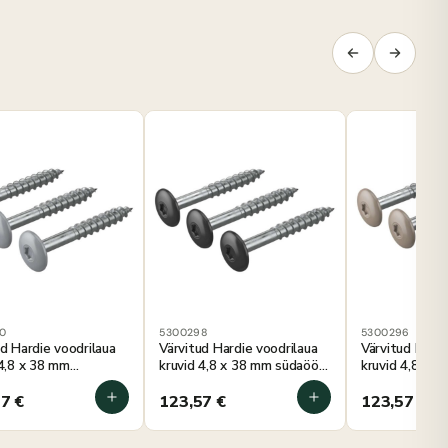
0
5300298
5300296
ud Hardie voodrilaua
Värvitud Hardie voodrilaua
Värvitud Hardi
 4,8 x 38 mm
kruvid 4,8 x 38 mm südaöö
kruvid 4,8 x 3
ihall, 250 tk
must, 250 tk
pruun, 250 tk
57
€
123,57
€
123,57
€