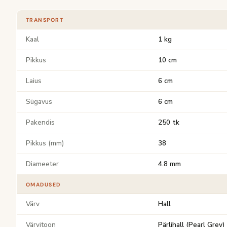
TRANSPORT
Kaal
1 kg
Pikkus
10 cm
Laius
6 cm
Sügavus
6 cm
Pakendis
250 tk
Pikkus (mm)
38
Diameeter
4.8 mm
OMADUSED
Värv
Hall
Värvitoon
Pärlihall (Pearl Grey)