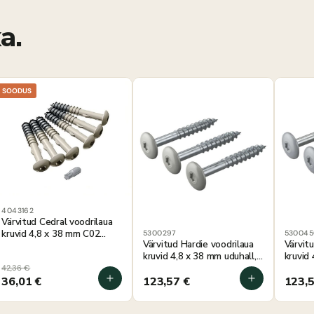
a.
SOODUS
4043162
Värvitud Cedral voodrilaua
kruvid 4,8 x 38 mm C02
5300297
530045
Värvitud Hardie voodrilaua
Värvit
Vaniljevalge, 100 tk
kruvid 4,8 x 38 mm uduhall,
kruvid
250 tk
kiltkiv
42,36
€
36,01
€
123,57
€
123,