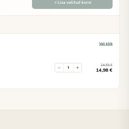
Lisa valitud korvi
Vali kõik
24,55
€
−
+
14,98
€