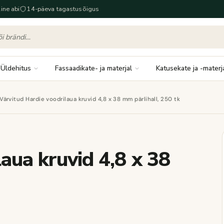
ine abi
14-päeva tagastusõigus
Üldehitus
Fassaadikate- ja materjal
Katusekate ja -materj
Värvitud Hardie voodrilaua kruvid 4,8 x 38 mm pärlihall, 250 tk
aua kruvid 4,8 x 38