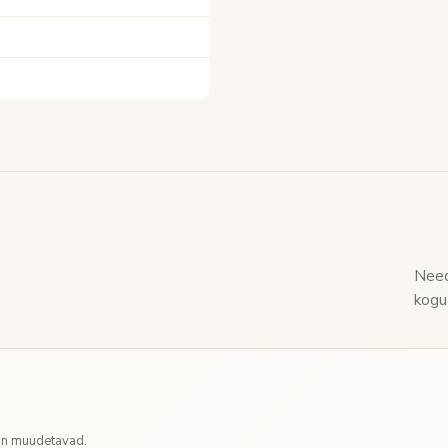
Need
kogu
 on muudetavad.