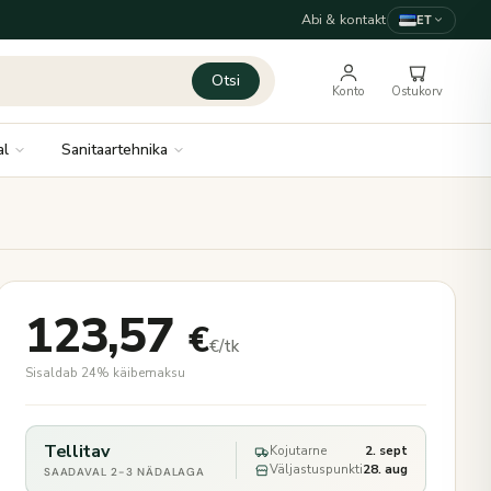
Abi & kontakt
ET
Otsi
Konto
Ostukorv
al
Sanitaartehnika
123,57
€
€/tk
Sisaldab 24% käibemaksu
Tellitav
Kojutarne
2. sept
Väljastuspunkti
28. aug
SAADAVAL 2-3 NÄDALAGA