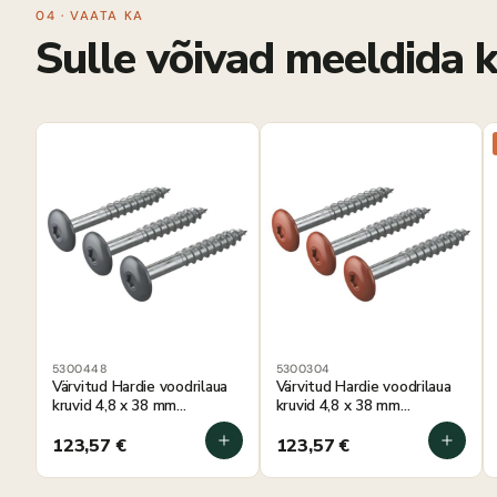
04 · VAATA KA
Sulle võivad meeldida k
5300448
5300304
Värvitud Hardie voodrilaua
Värvitud Hardie voodrilaua
kruvid 4,8 x 38 mm
kruvid 4,8 x 38 mm
antratsiithall, 250 tk
traditsiooniline punane, 250
tk
123,57
€
123,57
€