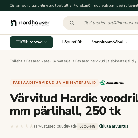
Tarned ja garantii otse tootjalt
Projektipõhised pakkumised ja tehnil
Kõik tooted
Lõpumüük
Vannitoamööbel
Esileht
/
Fassaadikate- ja materjal
/
Fassaaditarvikud ja abimaterjalid
/ 
FASSAADITARVIKUD JA ABIMATERJALID
·
Värvitud Hardie voodril
mm pärlihall, 250 tk
★★★★★
★★★★★
(arvustused puuduvad)
·
·
Kirjuta arvustus
5300449