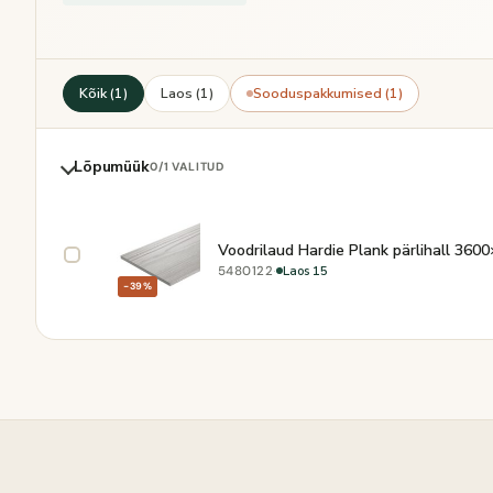
Kõik (1)
Laos (1)
Sooduspakkumised (1)
Lõpumüük
0
/1 VALITUD
Voodrilaud Hardie Plank pärlihall 36
·
Laos 15
5480122
−39%