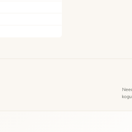
Need
kogu