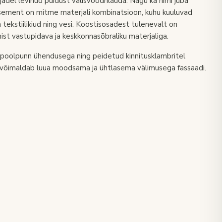
adel levinud puidust välisvoodrilauda. Nagu ka nimi juba
dtsement on mitme materjali kombinatsioon, kuhu kuuluvad
ja tekstiilikiud ning vesi. Koostisosadest tulenevalt on
st vastupidava ja keskkonnasõbraliku materjaliga.
n poolpunn ühendusega ning peidetud kinnitusklambritel
 võimaldab luua moodsama ja ühtlasema välimusega fassaadi.