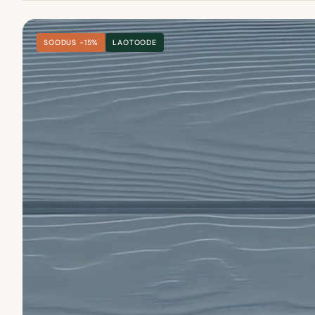
SOODUS −15%
LAOTOODE