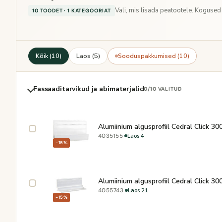
Vali, mis lisada peatootele. Koguse
10 TOODET · 1 KATEGOORIAT
Kõik (10)
Laos (5)
Sooduspakkumised (10)
Fassaaditarvikud ja abimaterjalid
0
/10 VALITUD
Alumiinium algusprofiil Cedral Click 3
·
Laos 4
4035155
−15%
Alumiinium algusprofiil Cedral Click 3
·
Laos 21
4055743
−15%