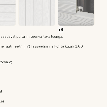
saadaval puitu imiteeriva tekstuuriga.
e ruutmeetri (m²) fassaadipinna kohta kulub 1.60
õrvale;
ut
le)