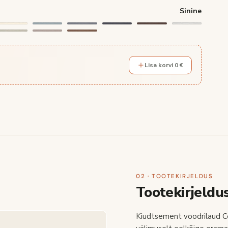
Sinine
Lisa korvi 0 €
02 · TOOTEKIRJELDUS
Tootekirjeldu
Kiudtsement voodrilaud Ce