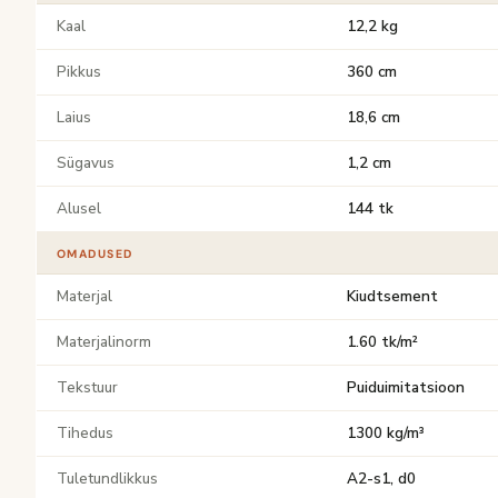
Kaal
12,2 kg
Pikkus
360 cm
Laius
18,6 cm
Sügavus
1,2 cm
Alusel
144 tk
OMADUSED
Materjal
Kiudtsement
Materjalinorm
1.60 tk/m²
Tekstuur
Puiduimitatsioon
Tihedus
1300 kg/m³
Tuletundlikkus
A2-s1, d0