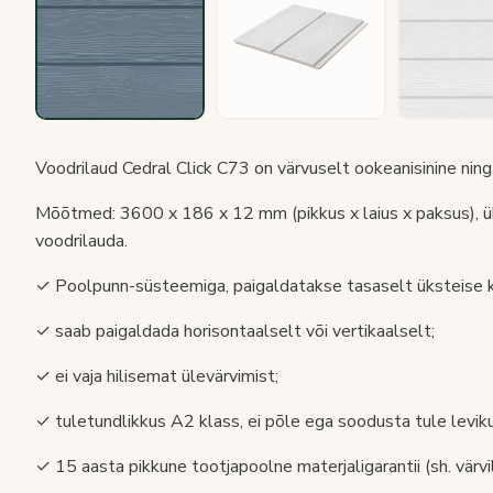
Voodrilaud Cedral Click C73 on värvuselt ookeanisinine ning 
Mõõtmed: 3600 x 186 x 12 mm (pikkus x laius x paksus), üh
voodrilauda.
✓ Poolpunn-süsteemiga, paigaldatakse tasaselt üksteise k
✓ saab paigaldada horisontaalselt või vertikaalselt;
✓ ei vaja hilisemat ülevärvimist;
✓ tuletundlikkus A2 klass, ei põle ega soodusta tule levik
✓ 15 aasta pikkune tootjapoolne materjaligarantii (sh. värvi