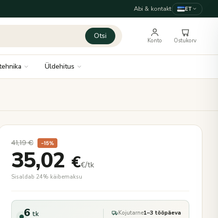
Abi & kontakt
ET
Otsi
Konto
Ostukorv
tehnika
Üldehitus
41,19
€
−15%
35,02
€
€/tk
Sisaldab 24% käibemaksu
6
Kojutarne
1–3 tööpäeva
tk