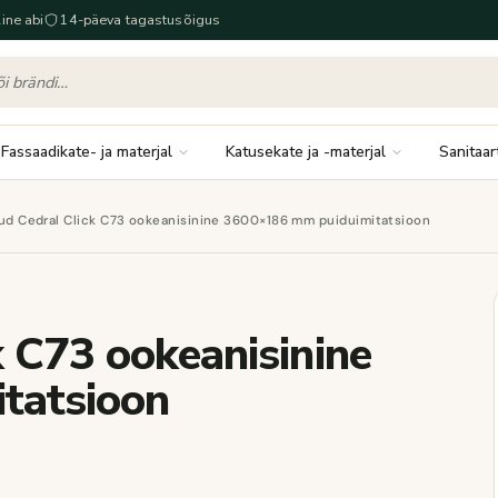
ine abi
14-päeva tagastusõigus
Fassaadikate- ja materjal
Katusekate ja -materjal
Sanitaar
aud Cedral Click C73 ookeanisinine 3600×186 mm puiduimitatsioon
k C73 ookeanisinine
tatsioon