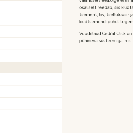
välimuselt eelkõige eramaj
osaliselt reedab, siis kiu
tsement, liiv, tselluloosi- 
kiudtsemendi puhul tegemi
Voodrilaud Cedral Click o
põhineva süsteemiga, mis