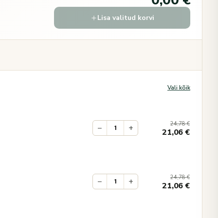
0,00 €
Lisa valitud korvi
Vali kõik
24,78
€
−
+
21,06
€
24,78
€
−
+
21,06
€