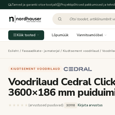
Tarned ja garantii otse tootjalt
Projektipõhised pakkumised ja tehnil
Kõik tooted
Lõpumüük
Vannitoamööbel
Esileht
/
Fassaadikate- ja materjal
/
Kiudtsement voodrilaud
/ Voodril
KIUDTSEMENT VOODRILAUD
·
Voodrilaud Cedral Clic
3600×186 mm puiduimi
★★★★★
★★★★★
(arvustused puuduvad)
·
·
Kirjuta arvustus
301118