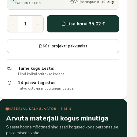
Väljastuspunkti
10. aug
TALLINNA LAOS
−
+
Lisa korvi
·
35,02 €
Küsi projekti pakkumist
Tarne kogu Eestis
Hind kalkuleeritakse kassas
14-päeva tagastus
Tutvu ostu-ja müügitingimustega
MATERJALIKALKULAATOR · 3 MIN
Arvuta materjali kogus minutiga
Sisesta hoone mõõtmed ning saad kogused koos personaalse
pakkumisega kohe.