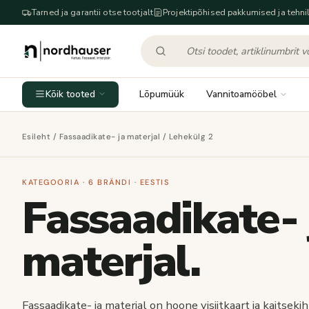
Tarned ja garantii otse tootjalt
Projektipõhised pakkumised ja tehnil
Kõik tooted
Lõpumüük
Vannitoamööbel
Esileht
/
Fassaadikate- ja materjal
/ Lehekülg 2
KATEGOORIA · 6 BRÄNDI · EESTIS
Fassaadikate- 
materjal.
Fassaadikate- ja materjal on hoone visiitkaart ja kaitsekih