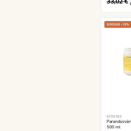
33,02
€
SOODUS -15%
6705763
Parandusvärv
500 ml