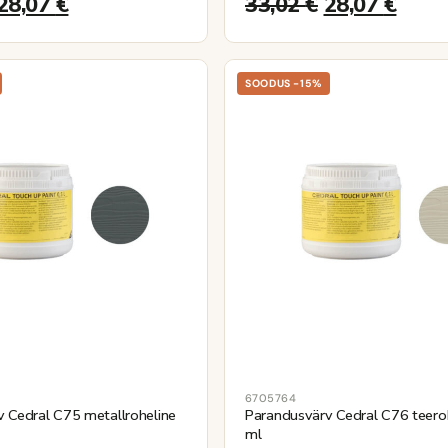
28,07
€
33,02
€
28,07
€
SOODUS -15%
6705764
 Cedral C75 metallroheline
Parandusvärv Cedral C76 teero
ml