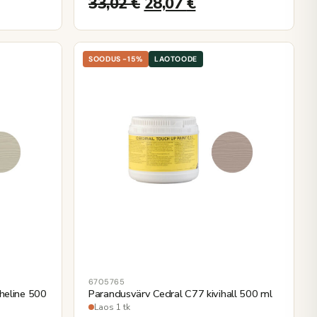
33,02
€
28,07
€
SOODUS -15%
LAOTOODE
6705765
heline 500
Parandusvärv Cedral C77 kivihall 500 ml
Laos 1 tk