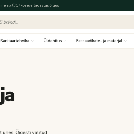
ine abi
14-päeva tagastusõigus
Sanitaartehnika
Üldehitus
Fassaadikate- ja materjal
ja
t ühes. Õigesti valitud