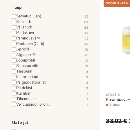
SOODUS -15%
Tüüp
Servatud (Lap)
92
Sisenurk
63
Välisnurk
63
Puidukruvi
47
Parandusvärv
42
Poolpunn (Click)
42
J-profiil
29
Algusprofiil
25
Lõpuprofiil
21
Sillussprofiil
21
Täispunn
8
Kalibreeritud
3
Paigaldustööriist
3
Piirdeliist
3
Klamber
1
6702816
Tihenduslint
Parandusvärv
1
Ventilatsiooniprofiil
1
Tellitav
33,02
€
Materjal