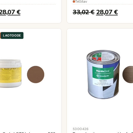
Tellitav
28,07
€
33,02
€
28,07
€
LAOTOODE
5300426