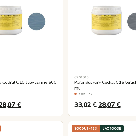
6701015
 Cedral C10 taevasinine 500
Parandusvärv Cedral C15 teras
ml
Laos 1 tk
28,07
€
33,02
€
28,07
€
SOODUS -15%
LAOTOODE