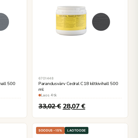
6701448
hall 500
Parandusvärv Cedral C18 kiltkivihall 500
ml
Laos 4 tk
33,02
€
28,07
€
SOODUS -15%
LAOTOODE