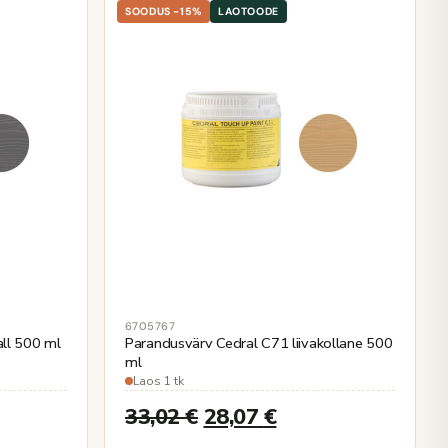
SOODUS -15%
LAOTOODE
6705767
ll 500 ml
Parandusvärv Cedral C71 liivakollane 500
ml
Laos 1 tk
33,02
€
28,07
€