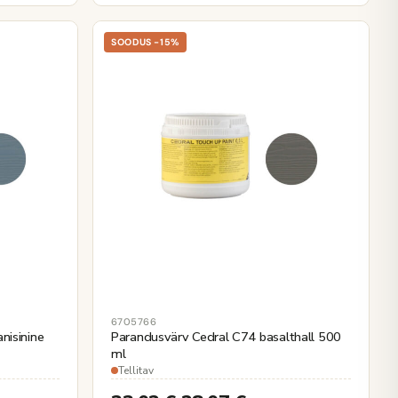
SOODUS -15%
6705766
nisinine
Parandusvärv Cedral C74 basalthall 500
ml
Tellitav