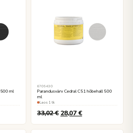
6705430
 500 ml
Parandusvärv Cedral C51 hõbehall 500
ml
Laos 1 tk
33,02
€
28,07
€