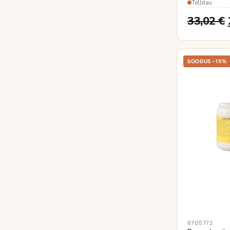
Tellitav
33,02
€
SOODUS -15%
6705772