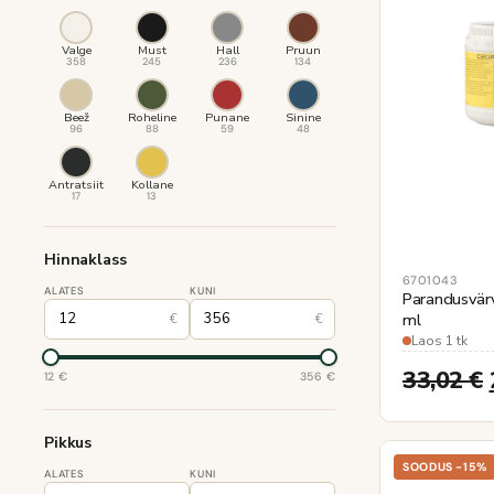
Valge
Must
Hall
Pruun
358
245
236
134
Beež
Roheline
Punane
Sinine
96
88
59
48
Antratsiit
Kollane
17
13
Hinnaklass
6701043
ALATES
KUNI
Parandusvärv
ml
€
€
Laos 1 tk
33,02
€
12 €
356 €
Pikkus
SOODUS -15%
ALATES
KUNI