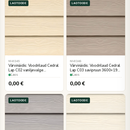
LAOTOODE
LAOTOODE
N141345
N141346
Värvinäidis: Voodrilaud Cedral
Värvinäidis: Voodrilaud Cedral
Lap C02 vaniljevalge
Lap C03 savipruun 3600×190
3600×190 mm
mm puiduimitatsioon
Laos
Laos
puiduimitatsioon
0,00
€
0,00
€
LAOTOODE
LAOTOODE