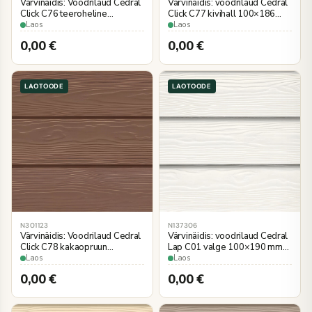
Värvinäidis: Voodrilaud Cedral
Värvinäidis: voodrilaud Cedral
Click C76 teeroheline
Click C77 kivihall 100×186
3600×186 mm
mm puiduimitatsioon
Laos
Laos
puiduimitatsioon
0,00
€
0,00
€
LAOTOODE
LAOTOODE
N301123
N137306
Värvinäidis: Voodrilaud Cedral
Värvinäidis: voodrilaud Cedral
Click C78 kakaopruun
Lap C01 valge 100×190 mm
3600×186 mm
puiduimitatsioon
Laos
Laos
puiduimitatsioon
0,00
€
0,00
€