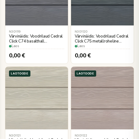
N301119
N301120
Värvinäidis: Voodrilaud Cedral
Värvinäidis: Voodrilaud Cedral
Click C74 basalthall
Click C75 metallroheline
3600×186 mm
3600×186 mm
Laos
Laos
puiduimitatsioon
puiduimitatsioon
0,00
€
0,00
€
LAOTOODE
LAOTOODE
N301121
N301122