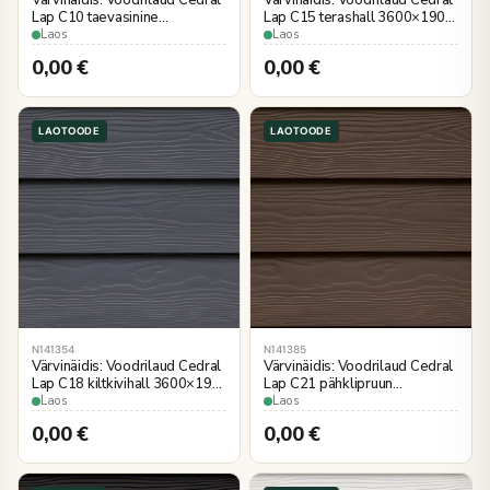
Värvinäidis: Voodrilaud Cedral
Värvinäidis: Voodrilaud Cedral
Lap C10 taevasinine
Lap C15 terashall 3600×190
3600×190 mm
mm puiduimitatsioon
Laos
Laos
puiduimitatsioon
0,00
€
0,00
€
LAOTOODE
LAOTOODE
N141354
N141385
Värvinäidis: Voodrilaud Cedral
Värvinäidis: Voodrilaud Cedral
Lap C18 kiltkivihall 3600×190
Lap C21 pähklipruun
mm puiduimitatsioon
3600×190 mm
Laos
Laos
puiduimitatsioon
0,00
€
0,00
€