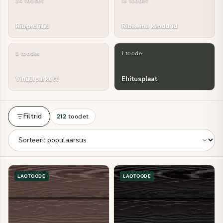
34 toodet
13 toodet
Ribiprofiilid
Ribiseina kandurid
5 toodet
1 toode
Vinüülparkett
Ehitusplaat
Filtrid
212
toodet
LAOTOODE
LAOTOODE