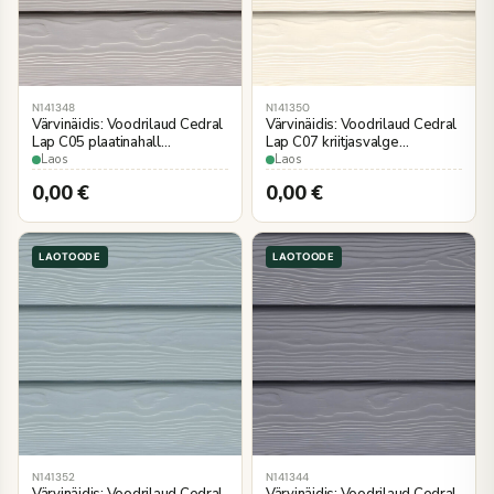
N141348
N141350
Värvinäidis: Voodrilaud Cedral
Värvinäidis: Voodrilaud Cedral
Lap C05 plaatinahall
Lap C07 kriitjasvalge
3600×190 mm
3600×190 mm
Laos
Laos
puiduimitatsioon
puiduimitatsioon
0,00
€
0,00
€
LAOTOODE
LAOTOODE
N141352
N141344