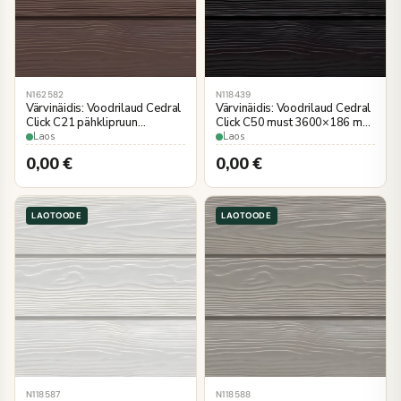
N162582
N118439
Värvinäidis: Voodrilaud Cedral
Värvinäidis: Voodrilaud Cedral
Click C21 pähklipruun
Click C50 must 3600×186 mm
3600×186 mm
puiduimitatsioon
Laos
Laos
puiduimitatsioon
0,00
€
0,00
€
LAOTOODE
LAOTOODE
N118587
N118588