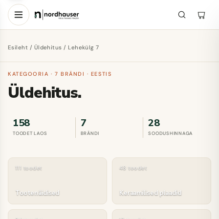
Esileht
/
Üldehitus
/ Lehekülg 7
KATEGOORIA · 7 BRÄNDI · EESTIS
Üldehitus.
158
7
28
TOODET LAOS
BRÄNDI
SOODUSHINNAGA
111 toodet
48 toodet
Tootenäidised
Keraamilised plaadid