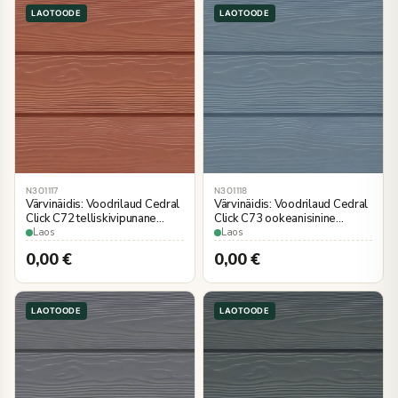
LAOTOODE
LAOTOODE
N301117
N301118
Värvinäidis: Voodrilaud Cedral
Värvinäidis: Voodrilaud Cedral
Click C72 telliskivipunane
Click C73 ookeanisinine
3600×186 mm
3600×186 mm
Laos
Laos
puiduimitatsioon
puiduimitatsioon
0,00
€
0,00
€
LAOTOODE
LAOTOODE