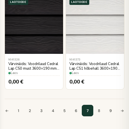
LAOTOODE
LAOTOODE
N141326
N141373
Värvinäidis: Voodrilaud Cedral
Värvinäidis: Voodrilaud Cedral
Lap C50 must 3600×190 mm
Lap C51 hõbehall 3600×190
puiduimitatsioon
mm puiduimitatsioon
Laos
Laos
0,00
€
0,00
€
←
1
2
3
4
5
6
7
8
9
→