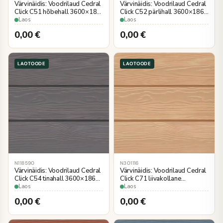
Värvinäidis: Voodrilaud Cedral
Värvinäidis: Voodrilaud Cedral
Click C51 hõbehall 3600×186
Click C52 pärlihall 3600×186
mm puiduimitatsioon
mm puiduimitatsioon
Laos
Laos
0,00
€
0,00
€
LAOTOODE
LAOTOODE
N118590
N301116
Värvinäidis: Voodrilaud Cedral
Värvinäidis: Voodrilaud Cedral
Click C54 tinahall 3600×186
Click C71 liivakollane
mm puiduimitatsioon
3600×186 mm
Laos
Laos
puiduimitatsioon
0,00
€
0,00
€