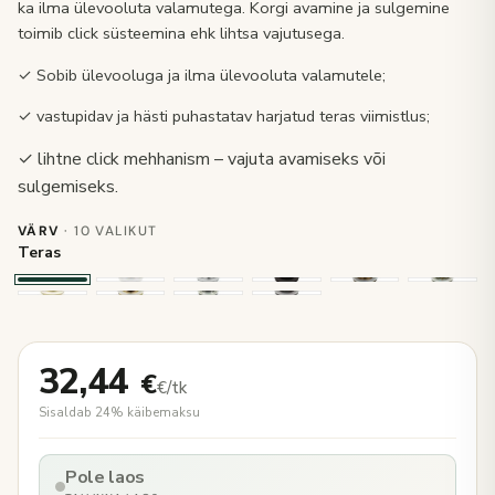
ka ilma ülevooluta valamutega. Korgi avamine ja sulgemine
toimib click süsteemina ehk lihtsa vajutusega.
✓ Sobib ülevooluga ja ilma ülevooluta valamutele;
✓ vastupidav ja hästi puhastatav harjatud teras viimistlus;
✓ lihtne click mehhanism – vajuta avamiseks või
sulgemiseks.
VÄRV
· 10 VALIKUT
Teras
32,44
€
€/tk
Sisaldab 24% käibemaksu
Pole laos