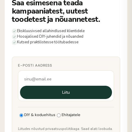
Saa esimesena teada
kampaaniatest, uutest
toodetest ja nõuannetest.
Ekskluusivsed allahindlused klientidele
Hooajalised DIY-juhendid ja nõuanded
Kutsed praktilistesse töötubadesse
E-POSTI AADRESS
Liitu
DIY & koduehitus
Ehitajatele
Liitudes nõustud privaatsuspoliitikaga. Saad alati loobuda.