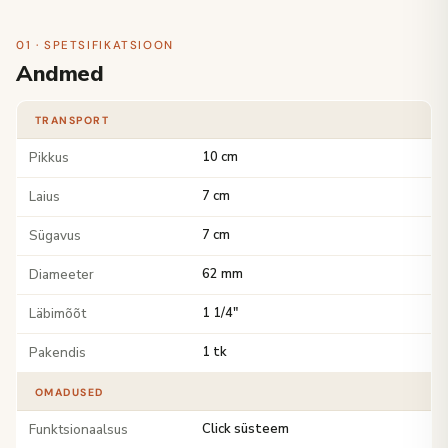
01 · SPETSIFIKATSIOON
Andmed
TRANSPORT
Pikkus
10 cm
Laius
7 cm
Sügavus
7 cm
Diameeter
62 mm
Läbimõõt
1 1/4"
Pakendis
1 tk
OMADUSED
Funktsionaalsus
Click süsteem