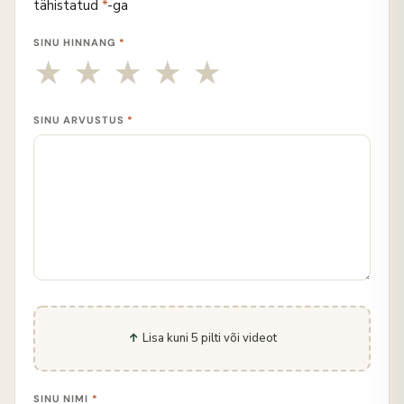
tähistatud
*
-ga
SINU HINNANG
*
SINU ARVUSTUS
*
Lisa kuni 5 pilti või videot
SINU NIMI
*