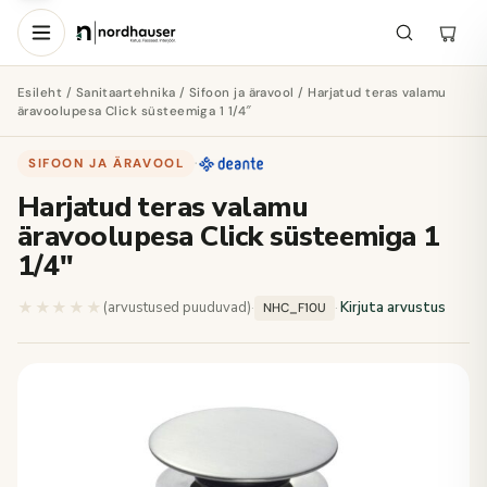
Esileht
/
Sanitaartehnika
/
Sifoon ja äravool
/ Harjatud teras valamu
äravoolupesa Click süsteemiga 1 1/4″
SIFOON JA ÄRAVOOL
·
Harjatud teras valamu
äravoolupesa Click süsteemiga 1
1/4"
★★★★★
★★★★★
(arvustused puuduvad)
·
·
Kirjuta arvustus
NHC_F10U