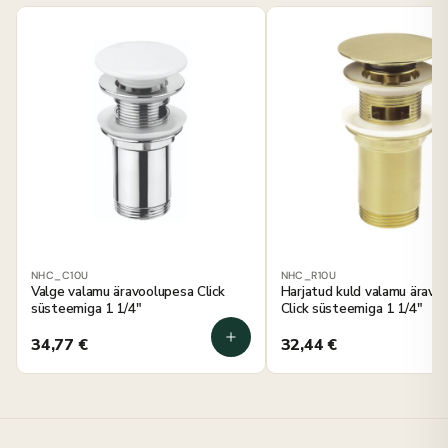
NHC_C10U
NHC_R10U
Valge valamu äravoolupesa Click
Harjatud kuld valamu äravo
süsteemiga 1 1/4"
Click süsteemiga 1 1/4"
34,77
€
32,44
€