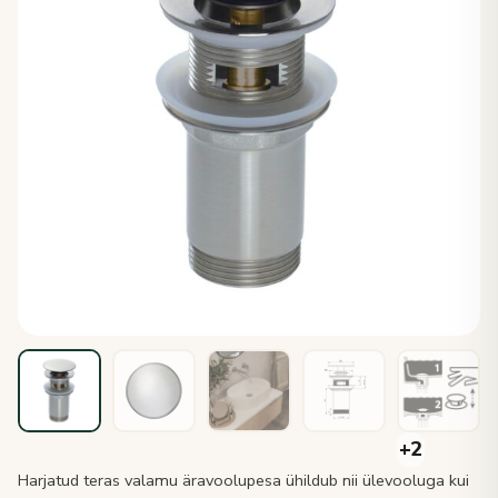
Harjatud teras valamu äravoolupesa ühildub nii ülevooluga kui