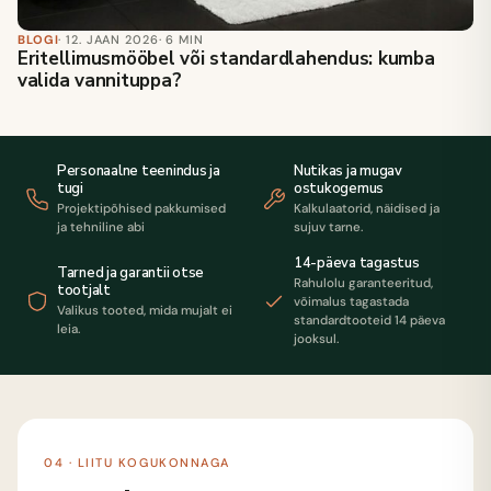
BLOGI
· 12. JAAN 2026
· 6 MIN
Eritellimusmööbel või standardlahendus: kumba
valida vannituppa?
Personaalne teenindus ja
Nutikas ja mugav
tugi
ostukogemus
Projektipõhised pakkumised
Kalkulaatorid, näidised ja
ja tehniline abi
sujuv tarne.
14-päeva tagastus
Tarned ja garantii otse
Rahulolu garanteeritud,
tootjalt
võimalus tagastada
Valikus tooted, mida mujalt ei
standardtooteid 14 päeva
leia.
jooksul.
04 · LIITU KOGUKONNAGA