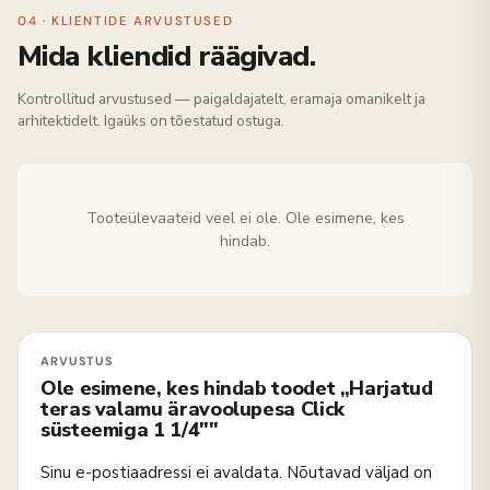
04 · KLIENTIDE ARVUSTUSED
Mida kliendid räägivad.
Kontrollitud arvustused — paigaldajatelt, eramaja omanikelt ja
arhitektidelt. Igaüks on tõestatud ostuga.
Tooteülevaateid veel ei ole. Ole esimene, kes
hindab.
Ole esimene, kes hindab toodet „Harjatud
teras valamu äravoolupesa Click
süsteemiga 1 1/4″"
Sinu e-postiaadressi ei avaldata.
Nõutavad väljad on