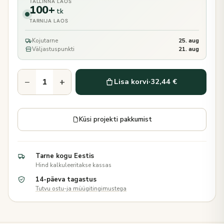
TALLINNA LAOS
100+
tk
TARNIJA LAOS
Kojutarne
25. aug
Väljastuspunkti
21. aug
−
+
Lisa korvi
·
32,44 €
Küsi projekti pakkumist
Tarne kogu Eestis
Hind kalkuleeritakse kassas
14-päeva tagastus
Tutvu ostu-ja müügitingimustega