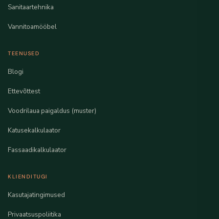
Sanitaartehnika
Vannitoamööbel
TEENUSED
Blogi
Ettevõttest
Voodrilaua paigaldus (muster)
Katusekalkulaator
Fassaadikalkulaator
KLIENDITUGI
Kasutajatingimused
Privaatsuspoliitika