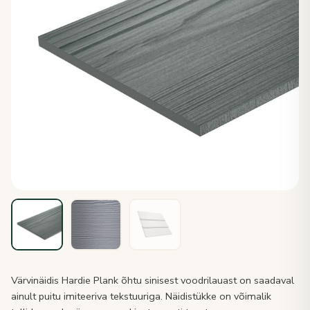
Värvinäidis Hardie Plank õhtu sinisest voodrilauast on saadaval
ainult puitu imiteeriva tekstuuriga. Näidistükke on võimalik