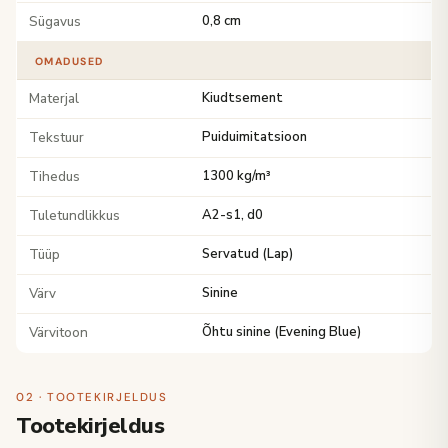
Sügavus
0,8 cm
OMADUSED
Materjal
Kiudtsement
Tekstuur
Puiduimitatsioon
Tihedus
1300 kg/m³
Tuletundlikkus
A2-s1, d0
Tüüp
Servatud (Lap)
Värv
Sinine
Värvitoon
Õhtu sinine (Evening Blue)
02 · TOOTEKIRJELDUS
Tootekirjeldus