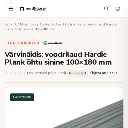
Esileht
/
Üldehitus
/
Tootenäidised
/ Värvinäidis: voodrilaud Hardie
Plank õhtu sinine 100×180 mm
TOOTENÄIDISED
·
Värvinäidis: voodrilaud Hardie
Plank õhtu sinine 100×180 mm
★★★★★
★★★★★
(arvustused puuduvad)
·
·
Kirjuta arvustus
N5693020
LAOTOODE