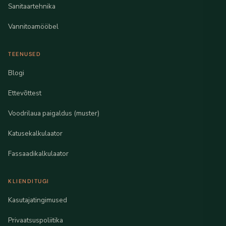
Sanitaartehnika
Vannitoamööbel
TEENUSED
Blogi
Ettevõttest
Voodrilaua paigaldus (muster)
Katusekalkulaator
Fassaadikalkulaator
KLIENDITUGI
Kasutajatingimused
Privaatsuspoliitika