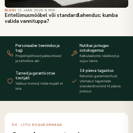
BLOGI
· 12. JAAN 2026
· 6 MIN
Eritellimusmööbel või standardlahendus: kumba
valida vannituppa?
Personaalne teenindus ja
Nutikas ja mugav
tugi
ostukogemus
Projektipõhised pakkumised
Kalkulaatorid, näidised ja
ja tehniline abi
sujuv tarne.
14-päeva tagastus
Tarned ja garantii otse
Rahulolu garanteeritud,
tootjalt
võimalus tagastada
Valikus tooted, mida mujalt ei
standardtooteid 14 päeva
leia.
jooksul.
04 · LIITU KOGUKONNAGA