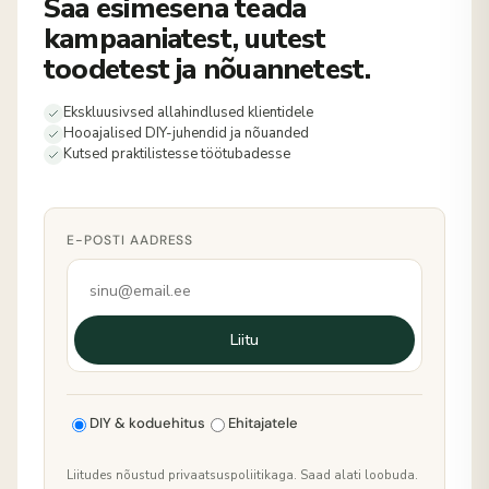
Saa esimesena teada
kampaaniatest, uutest
toodetest ja nõuannetest.
Ekskluusivsed allahindlused klientidele
Hooajalised DIY-juhendid ja nõuanded
Kutsed praktilistesse töötubadesse
E-POSTI AADRESS
Liitu
DIY & koduehitus
Ehitajatele
Liitudes nõustud privaatsuspoliitikaga. Saad alati loobuda.