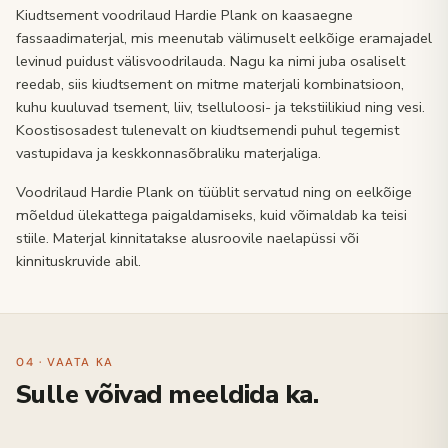
Kiudtsement voodrilaud Hardie Plank on kaasaegne
fassaadimaterjal, mis meenutab välimuselt eelkõige eramajadel
levinud puidust välisvoodrilauda. Nagu ka nimi juba osaliselt
reedab, siis kiudtsement on mitme materjali kombinatsioon,
kuhu kuuluvad tsement, liiv, tselluloosi- ja tekstiilikiud ning vesi.
Koostisosadest tulenevalt on kiudtsemendi puhul tegemist
vastupidava ja keskkonnasõbraliku materjaliga.
Voodrilaud Hardie Plank on tüüblit servatud ning on eelkõige
mõeldud ülekattega paigaldamiseks, kuid võimaldab ka teisi
stiile. Materjal kinnitatakse alusroovile naelapüssi või
kinnituskruvide abil.
04 · VAATA KA
Sulle võivad meeldida ka.