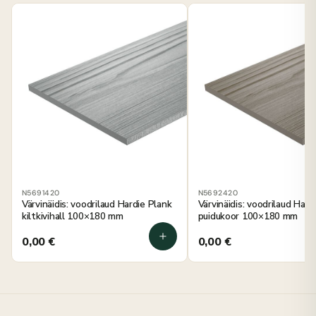
N5691420
N5692420
Värvinäidis: voodrilaud Hardie Plank
Värvinäidis: voodrilaud Hard
kiltkivihall 100×180 mm
puidukoor 100×180 mm
0,00
€
0,00
€