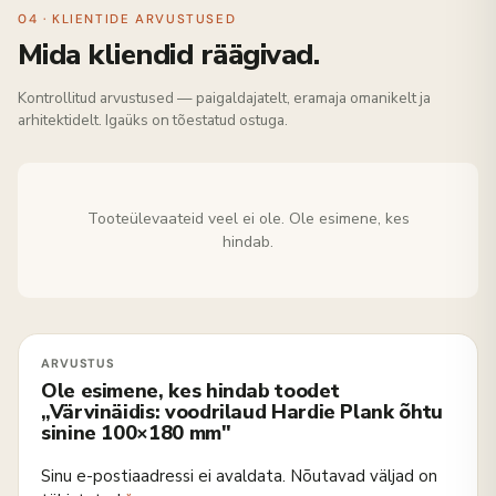
04 · KLIENTIDE ARVUSTUSED
Mida kliendid räägivad.
Kontrollitud arvustused — paigaldajatelt, eramaja omanikelt ja
arhitektidelt. Igaüks on tõestatud ostuga.
Tooteülevaateid veel ei ole. Ole esimene, kes
hindab.
Ole esimene, kes hindab toodet
„Värvinäidis: voodrilaud Hardie Plank õhtu
sinine 100×180 mm"
Sinu e-postiaadressi ei avaldata.
Nõutavad väljad on