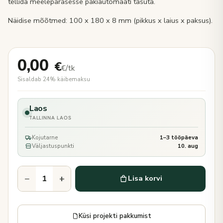
tellida meelepärasesse pakiautomaati tasuta.
Näidise mõõtmed: 100 x 180 x 8 mm (pikkus x laius x paksus).
0,00
€
€/tk
Sisaldab 24% käibemaksu
Laos
TALLINNA LAOS
Kojutarne
1–3 tööpäeva
Väljastuspunkti
10. aug
−
+
Lisa korvi
Küsi projekti pakkumist