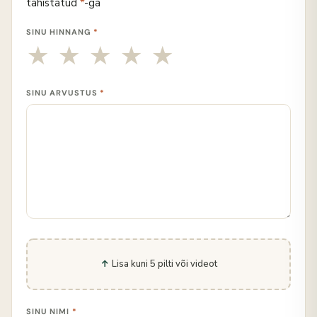
tähistatud
*
-ga
SINU HINNANG
*
SINU ARVUSTUS
*
Lisa kuni 5 pilti või videot
SINU NIMI
*