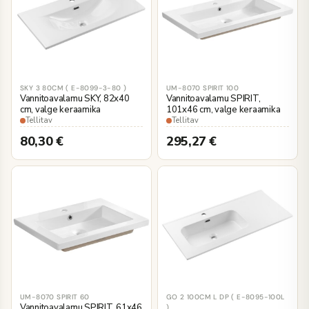
SKY 3 80CM ( E-8099-3-80 )
UM-8070 SPIRIT 100
Vannitoavalamu SKY, 82x40
Vannitoavalamu SPIRIT,
cm, valge keraamika
101x46 cm, valge keraamika
Tellitav
Tellitav
80,30
€
295,27
€
UM-8070 SPIRIT 60
GO 2 100CM L DP ( E-8095-100L
Vannitoavalamu SPIRIT, 61x46
)