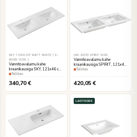
SKY 1 120D DP MATT WHITE ( E-
UM-8070 SPIRIT 120D
Vannitoavalamu kahe
8099-120D )
Vannitoavalamu kahe
kraanikausiga SPIRIT, 121x46
kraanikausiga SKY, 121x46 cm,
cm, valge keraamika
Tellitav
valge matt keraamika
Tellitav
340,70
€
420,05
€
LAOTOODE