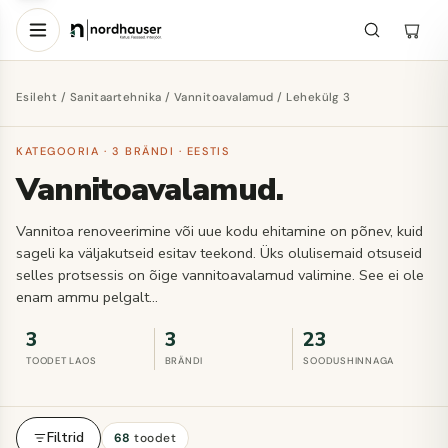
Esileht
/
Sanitaartehnika
/
Vannitoavalamud
/ Lehekülg 3
KATEGOORIA · 3 BRÄNDI · EESTIS
Vannitoavalamud.
Vannitoa renoveerimine või uue kodu ehitamine on põnev, kuid
sageli ka väljakutseid esitav teekond. Üks olulisemaid otsuseid
selles protsessis on õige vannitoavalamud valimine. See ei ole
enam ammu pelgalt…
3
3
23
TOODET LAOS
BRÄNDI
SOODUSHINNAGA
Filtrid
68
toodet