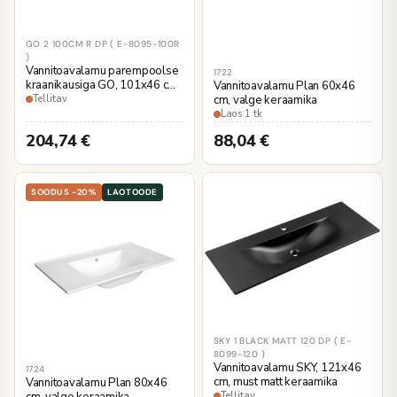
GO 2 100CM R DP ( E-8095-100R
)
Vannitoavalamu parempoolse
1722
kraanikausiga GO, 101x46 cm,
Vannitoavalamu Plan 60x46
valge keraamika
cm, valge keraamika
Tellitav
Laos 1 tk
204,74
€
88,04
€
SOODUS -20%
LAOTOODE
SKY 1 BLACK MATT 120 DP ( E-
8099-120 )
Vannitoavalamu SKY, 121x46
1724
cm, must matt keraamika
Vannitoavalamu Plan 80x46
cm, valge keraamika
Tellitav