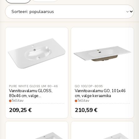
PURE WHITE GLOSS UM 80-46
GO 100/DP-8095
Vannitoavalamu GLOSS,
Vannitoavalamu GO, 101x46
80x46 cm, valge
cm, valge keraamika
polümeerbetoon
Tellitav
Tellitav
209,25
€
210,59
€