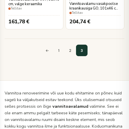
Vannitoavalamu vasakpoolse
cm, valge keraamika
kraanikausiga GO, 101x46 cm,
Tellitav
valge keraamika
Tellitav
161,78
€
204,74
€
←
1
2
3
Vannitoa renoveerimine või uue kodu ehitamine on põnev, kuid
sageli ka väljakutseid esitav teekond. Üks olulisemaid otsuseid
selles protsessis on õige
vannitoavalamud
valimine. See ei
ole enam ammu pelgalt tarbeese käte pesemiseks; tänapäeval
on vannitoavalamu ruumi disaini keskne element, mis seob
kokku kogu vannitoa ilme ja funktsionaalsuse. Koduomanikuna