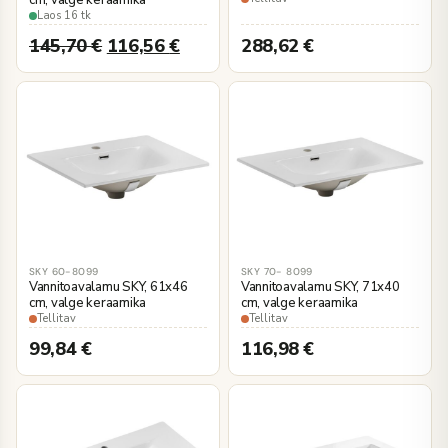
Laos 16 tk
145,70
€
116,56
€
288,62
€
SKY 60-8099
SKY 70- 8099
Vannitoavalamu SKY, 61x46
Vannitoavalamu SKY, 71x40
cm, valge keraamika
cm, valge keraamika
Tellitav
Tellitav
99,84
€
116,98
€