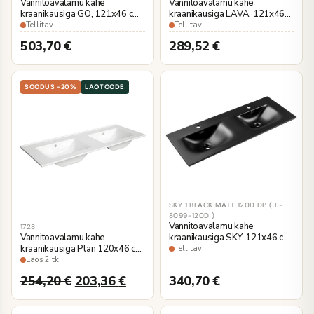
Vannitoavalamu kahe
Vannitoavalamu kahe
kraanikausiga GO, 121x46 cm,
kraanikausiga LAVA, 121x46
valge keraamika
cm, valge keraamika
Tellitav
Tellitav
503,70
€
289,52
€
SOODUS -20%
LAOTOODE
SKY 1 BLACK MATT 120D DP ( E-
8099-120D )
Vannitoavalamu kahe
1728
kraanikausiga SKY, 121x46 cm,
Vannitoavalamu kahe
must matt keraamika
kraanikausiga Plan 120x46 cm,
Tellitav
valge keraamika
Laos 2 tk
254,20
€
203,36
€
340,70
€