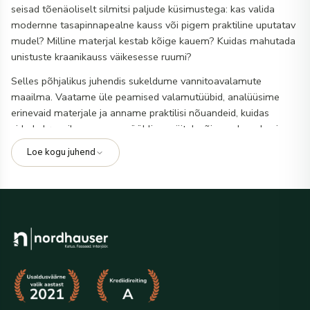
seisad tõenäoliselt silmitsi paljude küsimustega: kas valida
modernne tasapinnapealne kauss või pigem praktiline uputatav
mudel? Milline materjal kestab kõige kauem? Kuidas mahutada
unistuste kraanikauss väikesesse ruumi?
Selles põhjalikus juhendis sukeldume vannitoavalamute
maailma. Vaatame üle peamised valamutüübid, analüüsime
erinevaid materjale ja anname praktilisi nõuandeid, kuidas
siduda kraanikauss muu mööbliga, näiteks õige valamukapiga.
Samuti leiad siit häid nippe, kuidas oma uut valamut hooldada,
Loe kogu juhend
et see püsiks aastaid kaunina. Olenemata sellest, kas plaanid
värskendada väikest külaliste tualetti või ehitada avarat
perevannituba, aitab see artikkel sul teha teadlikke ja stiilseid
valikuid.
Miks on õige vannitoavalamu valik nii
oluline?
Vannitoavalamu on üks kõige tihedamini kasutatavaid elemente
sinu kodus. Alates hommikusest hambapesust kuni õhtuse