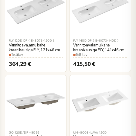
FLY 120D DP ( E-8073-120D )
FLY 140D DP ( E-8073-140D )
Vannitoavalamu kahe
Vannitoavalamu kahe
kraanikausiga FLY, 121x46 cm,
kraanikausiga FLY, 141x46 cm,
valge keraamika
valge keraamika
Tellitav
Tellitav
364,29
€
415,50
€
GO 120D/DP -8095
UM-8003-LAVA 120D