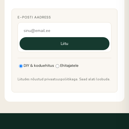
E-POSTI AADRESS
Liitu
DIY & koduehitus
Ehitajatele
Liitudes nõustud privaatsuspoliitikaga. Saad alati loobuda.