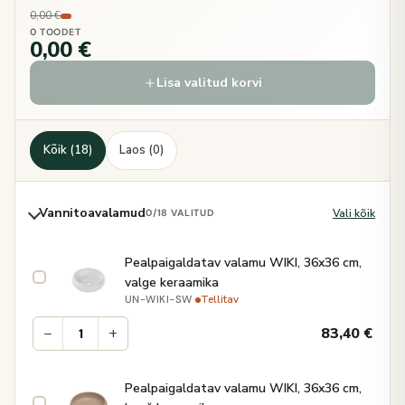
0,00 €
0 TOODET
0,00 €
Lisa valitud korvi
Kõik (18)
Laos (0)
Vannitoavalamud
Vali kõik
0
/18 VALITUD
Pealpaigaldatav valamu WIKI, 36x36 cm,
valge keraamika
·
Tellitav
UN-WIKI-SW
−
+
83,40
€
Pealpaigaldatav valamu WIKI, 36x36 cm,