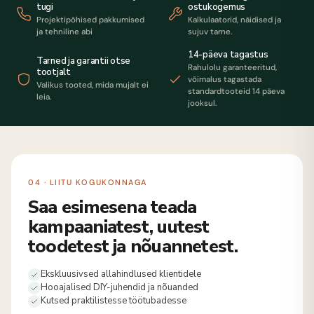
tugi
ostukogemus
Projektipõhised pakkumised
Kalkulaatorid, näidised ja
ja tehniline abi
sujuv tarne.
14-päeva tagastus
Tarned ja garantii otse
Rahulolu garanteeritud,
tootjalt
võimalus tagastada
Valikus tooted, mida mujalt ei
standardtooteid 14 päeva
leia.
jooksul.
04 · LIITU KOGUKONNAGA
Saa esimesena teada
kampaaniatest, uutest
toodetest ja nõuannetest.
Ekskluusivsed allahindlused klientidele
Hooajalised DIY-juhendid ja nõuanded
Kutsed praktilistesse töötubadesse