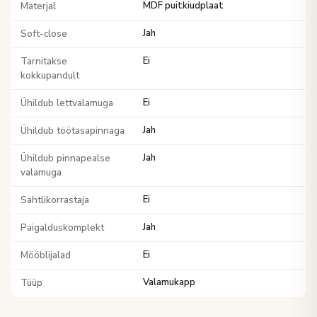
Materjal
MDF puitkiudplaat
Soft-close
Jah
Tarnitakse
Ei
kokkupandult
Ühildub lettvalamuga
Ei
Ühildub töötasapinnaga
Jah
Ühildub pinnapealse
Jah
valamuga
Sahtlikorrastaja
Ei
Paigalduskomplekt
Jah
Mööblijalad
Ei
Tüüp
Valamukapp