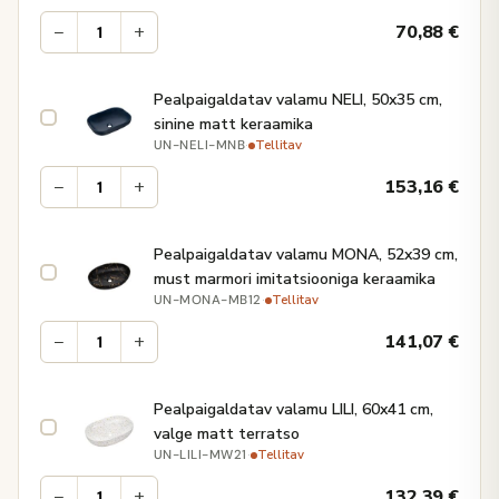
−
+
70,88
€
Pealpaigaldatav valamu NELI, 50x35 cm,
sinine matt keraamika
·
Tellitav
UN-NELI-MNB
−
+
153,16
€
Pealpaigaldatav valamu MONA, 52x39 cm,
must marmori imitatsiooniga keraamika
·
Tellitav
UN-MONA-MB12
−
+
141,07
€
Pealpaigaldatav valamu LILI, 60x41 cm,
valge matt terratso
·
Tellitav
UN-LILI-MW21
−
+
132,39
€