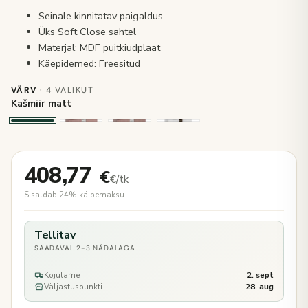
Seinale kinnitatav paigaldus
Üks Soft Close sahtel
Materjal: MDF puitkiudplaat
Käepidemed: Freesitud
VÄRV
· 4 VALIKUT
Kašmiir matt
408,77
€
€/tk
Sisaldab 24% käibemaksu
Tellitav
SAADAVAL 2-3 NÄDALAGA
Kojutarne
2. sept
Väljastuspunkti
28. aug