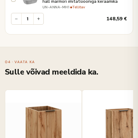
hall marmori imitatsiooniga keraamika
·
Tellitav
UN-ANNA-MH1
−
+
148,59
€
04 · VAATA KA
Sulle võivad meeldida ka.