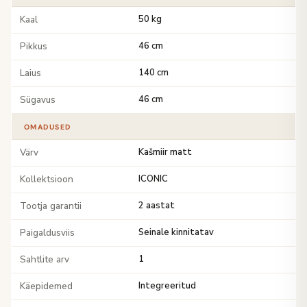
Kaal
50 kg
Pikkus
46 cm
Laius
140 cm
Sügavus
46 cm
OMADUSED
Värv
Kašmiir matt
Kollektsioon
ICONIC
Tootja garantii
2 aastat
Paigaldusviis
Seinale kinnitatav
Sahtlite arv
1
Käepidemed
Integreeritud