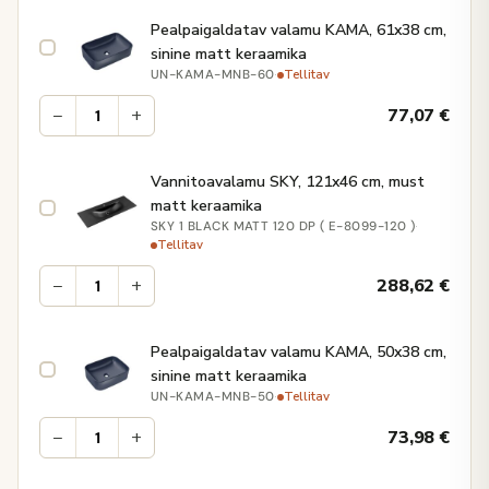
Pealpaigaldatav valamu KAMA, 61x38 cm,
sinine matt keraamika
·
Tellitav
UN-KAMA-MNB-60
−
+
77,07
€
Vannitoavalamu SKY, 121x46 cm, must
matt keraamika
·
SKY 1 BLACK MATT 120 DP ( E-8099-120 )
Tellitav
−
+
288,62
€
Pealpaigaldatav valamu KAMA, 50x38 cm,
sinine matt keraamika
·
Tellitav
UN-KAMA-MNB-50
−
+
73,98
€