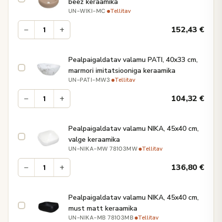
beež keraamika
·
Tellitav
UN-WIKI-MC
−
+
152,43
€
Pealpaigaldatav valamu PATI, 40x33 cm,
marmori imitatsiooniga keraamika
·
Tellitav
UN-PATI-MW3
−
+
104,32
€
Pealpaigaldatav valamu NIKA, 45x40 cm,
valge keraamika
·
Tellitav
UN-NIKA-MW 78103MW
−
+
136,80
€
Pealpaigaldatav valamu NIKA, 45x40 cm,
must matt keraamika
·
Tellitav
UN-NIKA-MB 78103MB