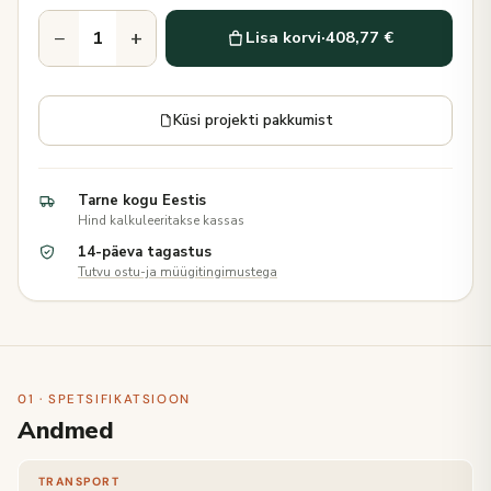
−
+
Lisa korvi
·
408,77 €
Küsi projekti pakkumist
Tarne kogu Eestis
Hind kalkuleeritakse kassas
14-päeva tagastus
Tutvu ostu-ja müügitingimustega
01 · SPETSIFIKATSIOON
Andmed
TRANSPORT