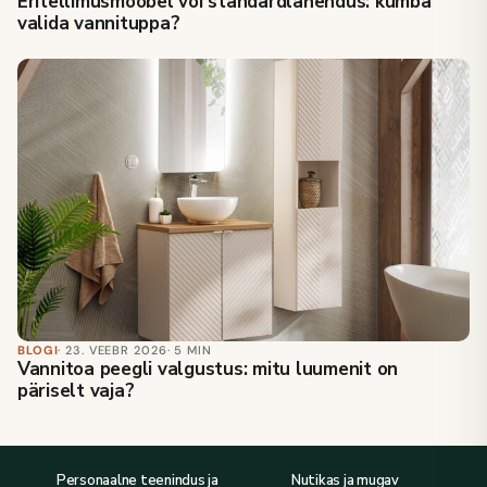
Eritellimusmööbel või standardlahendus: kumba
valida vannituppa?
BLOGI
· 23. VEEBR 2026
· 5 MIN
Vannitoa peegli valgustus: mitu luumenit on
päriselt vaja?
Personaalne teenindus ja
Nutikas ja mugav