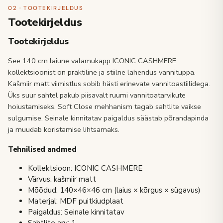
02 · TOOTEKIRJELDUS
Tootekirjeldus
Tootekirjeldus
See 140 cm laiune valamukapp ICONIC CASHMERE
kollektsioonist on praktiline ja stiilne lahendus vannituppa.
Kašmiir matt viimistlus sobib hästi erinevate vannitoastiilidega.
Üks suur sahtel pakub piisavalt ruumi vannitoatarvikute
hoiustamiseks. Soft Close mehhanism tagab sahtlite vaikse
sulgumise. Seinale kinnitatav paigaldus säästab põrandapinda
ja muudab koristamise lihtsamaks.
Tehnilised andmed
Kollektsioon: ICONIC CASHMERE
Värvus: kašmiir matt
Mõõdud: 140×46×46 cm (laius × kõrgus × sügavus)
Materjal: MDF puitkiudplaat
Paigaldus: Seinale kinnitatav