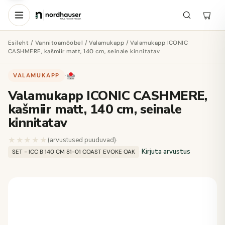
Esileht
/
Vannitoamööbel
/
Valamukapp
/ Valamukapp ICONIC
CASHMERE, kašmiir matt, 140 cm, seinale kinnitatav
VALAMUKAPP
·
Valamukapp ICONIC CASHMERE,
kašmiir matt, 140 cm, seinale
kinnitatav
★★★★★
★★★★★
(arvustused puuduvad)
·
·
Kirjuta arvustus
SET - ICC B 140 CM 81-01 COAST EVOKE OAK