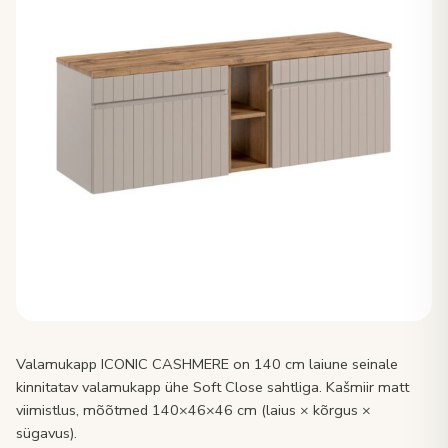
Valamukapp ICONIC CASHMERE on 140 cm laiune seinale
kinnitatav valamukapp ühe Soft Close sahtliga. Kašmiir matt
viimistlus, mõõtmed 140×46×46 cm (laius × kõrgus ×
sügavus).