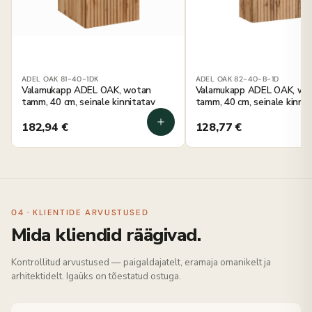
ADEL OAK 81-40-1DK
ADEL OAK 82-40-B-1D
Valamukapp ADEL OAK, wotan
Valamukapp ADEL OAK, wo
tamm, 40 cm, seinale kinnitatav
tamm, 40 cm, seinale kinnit
182,94
€
128,77
€
04 · KLIENTIDE ARVUSTUSED
Mida kliendid räägivad.
Kontrollitud arvustused — paigaldajatelt, eramaja omanikelt ja
arhitektidelt. Igaüks on tõestatud ostuga.