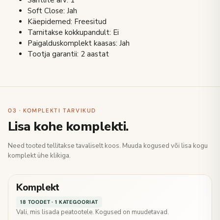
Sahtlite arv: 1
Soft Close: Jah
Käepidemed: Freesitud
Tarnitakse kokkupandult: Ei
Paigalduskomplekt kaasas: Jah
Tootja garantii: 2 aastat
03 · KOMPLEKTI TARVIKUD
Lisa kohe komplekti.
Need tooted tellitakse tavaliselt koos. Muuda kogused või lisa kogu
komplekt ühe klikiga.
Komplekt
18 TOODET · 1 KATEGOORIAT
Vali, mis lisada peatootele. Kogused on muudetavad.