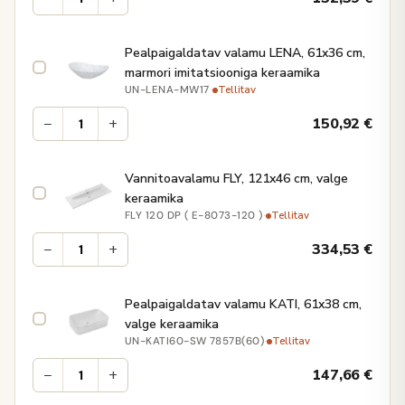
Pealpaigaldatav valamu LENA, 61x36 cm,
marmori imitatsiooniga keraamika
·
Tellitav
UN-LENA-MW17
−
+
150,92
€
Vannitoavalamu FLY, 121x46 cm, valge
keraamika
·
Tellitav
FLY 120 DP ( E-8073-120 )
−
+
334,53
€
Pealpaigaldatav valamu KATI, 61x38 cm,
valge keraamika
·
Tellitav
UN-KATI60-SW 7857B(60)
−
+
147,66
€