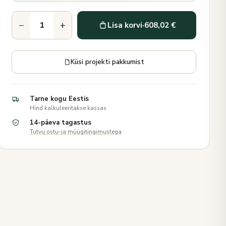
−
+
Lisa korvi
·
608,02 €
Küsi projekti pakkumist
Tarne kogu Eestis
Hind kalkuleeritakse kassas
14-päeva tagastus
Tutvu ostu-ja müügitingimustega