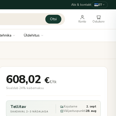
Abi & kontakt
ET
Otsi
Konto
Ostukorv
tehnika
Üldehitus
608,02
€
€/tk
Sisaldab 24% käibemaksu
Tellitav
Kojutarne
2. sept
Väljastuspunkti
28. aug
SAADAVAL 2-3 NÄDALAGA