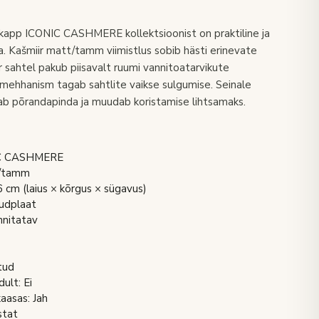
kapp ICONIC CASHMERE kollektsioonist on praktiline ja
a. Kašmiir matt/tamm viimistlus sobib hästi erinevate
ur sahtel pakub piisavalt ruumi vannitoatarvikute
 mehhanism tagab sahtlite vaikse sulgumise. Seinale
tab põrandapinda ja muudab koristamise lihtsamaks.
NIC CASHMERE
t/tamm
m (laius × kõrgus × sügavus)
iudplaat
nnitatav
tud
ult: Ei
aasas: Jah
stat