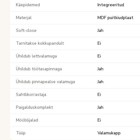
Käepidemed
Integreeritud
Materjal
MDF puitkiudplaat
Soft-close
Jah
Tarnitakse kokkupandult
Ei
Ühildub lettvalamuga
Ei
Ühildub töötasapinnaga
Jah
Ühildub pinnapealse valamuga
Jah
Sahtlikorrastaja
Ei
Paigalduskomplekt
Jah
Mööblijalad
Ei
Tüüp
Valamukapp