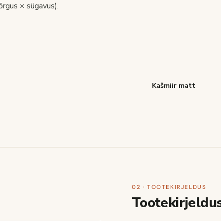
rgus × sügavus).
Kašmiir matt
02 · TOOTEKIRJELDUS
Tootekirjeldu