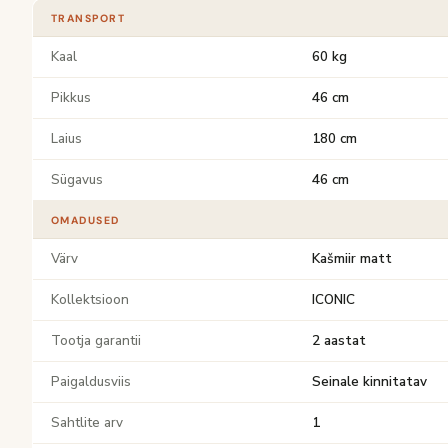
TRANSPORT
Kaal
60 kg
Pikkus
46 cm
Laius
180 cm
Sügavus
46 cm
OMADUSED
Värv
Kašmiir matt
Kollektsioon
ICONIC
Tootja garantii
2 aastat
Paigaldusviis
Seinale kinnitatav
Sahtlite arv
1