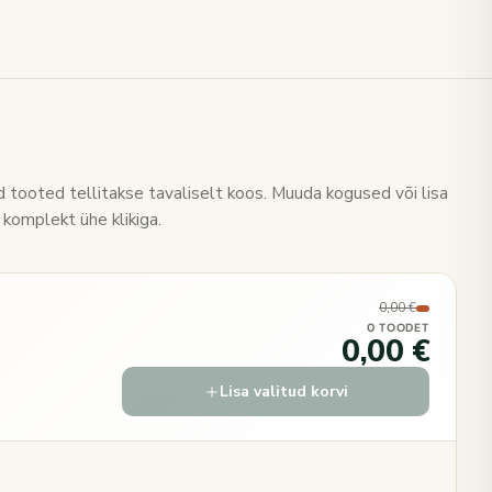
 tooted tellitakse tavaliselt koos. Muuda kogused või lisa
 komplekt ühe klikiga.
0,00 €
0 TOODET
0,00 €
Lisa valitud korvi