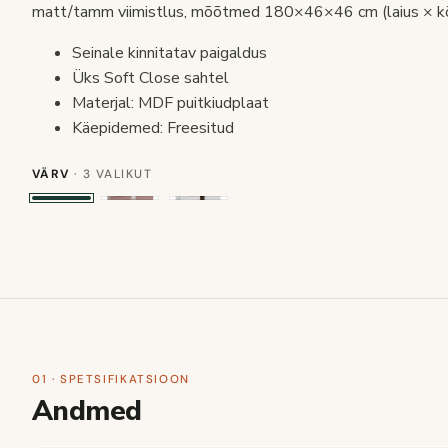
matt/tamm viimistlus, mõõtmed 180×46×46 cm (laius × kõ
Seinale kinnitatav paigaldus
Üks Soft Close sahtel
Materjal: MDF puitkiudplaat
Käepidemed: Freesitud
VÄRV
· 3 VALIKUT
01 · SPETSIFIKATSIOON
Andmed