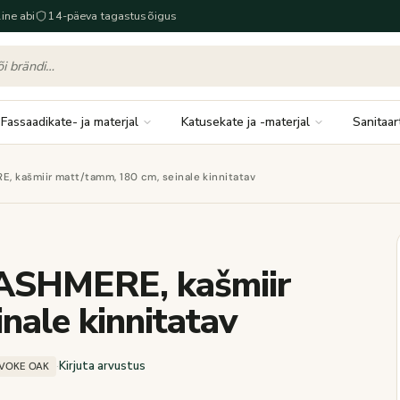
ine abi
14-päeva tagastusõigus
Fassaadikate- ja materjal
Katusekate ja -materjal
Sanitaar
 kašmiir matt/tamm, 180 cm, seinale kinnitatav
ASHMERE, kašmiir
nale kinnitatav
·
Kirjuta arvustus
EVOKE OAK