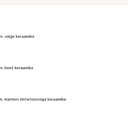
m, valge keraamika
m, beež keraamika
m, marmori imitatsiooniga keraamika