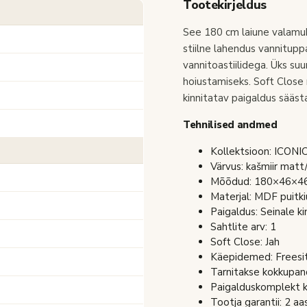
Tootekirjeldus
See 180 cm laiune valamu
stiilne lahendus vannitupp
vannitoastiilidega. Üks su
hoiustamiseks. Soft Close
kinnitatav paigaldus sääs
Tehnilised andmed
Kollektsioon: ICO
Värvus: kašmiir mat
Mõõdud: 180×46×46 c
Materjal: MDF puitk
Paigaldus: Seinale ki
Sahtlite arv: 1
Soft Close: Jah
Käepidemed: Freesi
Tarnitakse kokkupand
Paigalduskomplekt k
Tootja garantii: 2 aa