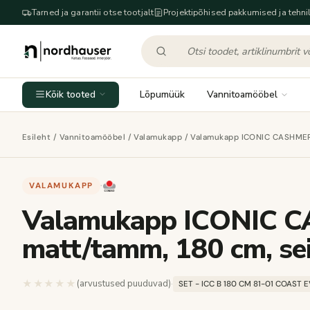
Tarned ja garantii otse tootjalt
Projektipõhised pakkumised ja tehnil
Kõik tooted
Lõpumüük
Vannitoamööbel
Esileht
/
Vannitoamööbel
/
Valamukapp
/ Valamukapp ICONIC CASHMERE,
VALAMUKAPP
·
Valamukapp ICONIC C
matt/tamm, 180 cm, sei
★★★★★
★★★★★
(arvustused puuduvad)
·
SET - ICC B 180 CM 81-01 COAST 