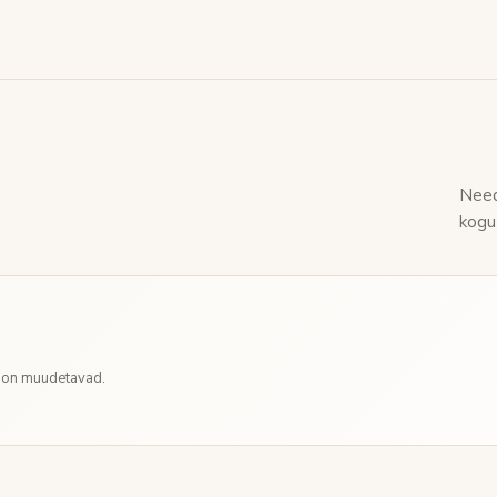
Need
kogu
d on muudetavad.